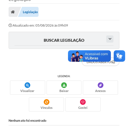
Carta de Serviços
Legislação
Secretarias
A Cidade
Atualizado em: 05/08/2026 às 09h09
Publicações Oficiais
BUSCAR LEGISLAÇÃO
Transparência
Coronavírus
DADOS ABERTOS
Consórcio Josafaz
LEGENDA:
EMPREGA
Visualizar
Baixar
Anexos
Multimídia
Contato
Vínculos
Gostei
Sala do Empreendedor
Nenhum ato foi encontrado
Lei Geral de Proteção de dados - LGPD