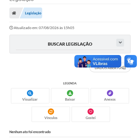
Carta de Serviços
Legislação
Secretarias
A Cidade
Atualizado em: 07/08/2026 às 15h05
Publicações Oficiais
BUSCAR LEGISLAÇÃO
Transparência
Coronavírus
DADOS ABERTOS
Consórcio Josafaz
LEGENDA:
EMPREGA
Visualizar
Baixar
Anexos
Multimídia
Contato
Vínculos
Gostei
Sala do Empreendedor
Nenhum ato foi encontrado
Lei Geral de Proteção de dados - LGPD