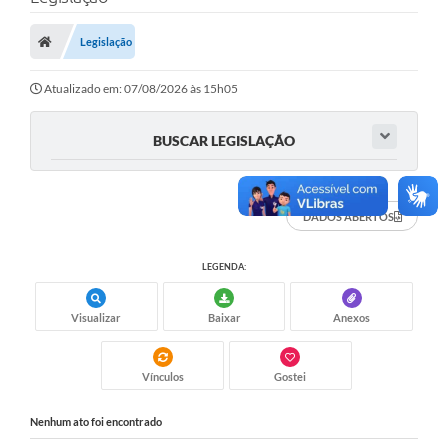
Carta de Serviços
Legislação
Secretarias
A Cidade
Atualizado em: 07/08/2026 às 15h05
Publicações Oficiais
BUSCAR LEGISLAÇÃO
Transparência
Coronavírus
DADOS ABERTOS
Consórcio Josafaz
LEGENDA:
EMPREGA
Visualizar
Baixar
Anexos
Multimídia
Contato
Vínculos
Gostei
Sala do Empreendedor
Nenhum ato foi encontrado
Lei Geral de Proteção de dados - LGPD