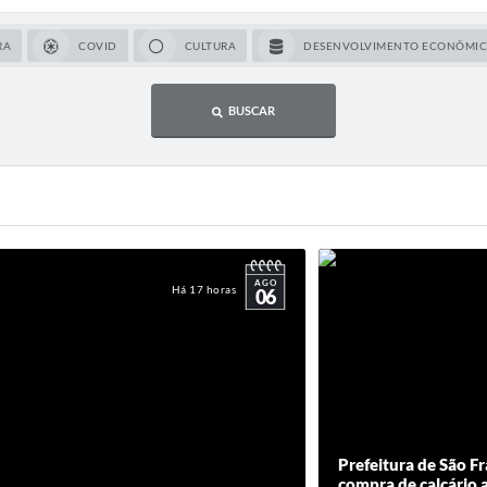
RA
COVID
CULTURA
DESENVOLVIMENTO ECONÔMI
BUSCAR
AGO
Há 17 horas
06
Prefeitura de São Fr
compra de calcário a