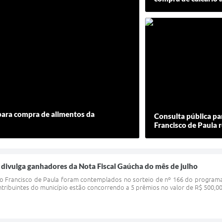
 para compra de alimentos da
Consulta pública pa
Francisco de Paula 
 divulga ganhadores da Nota Fiscal Gaúcha do mês de julho
ão Francisco de Paula foram contemplados no sorteio de nº 166 do programa
ribuintes do município estão concorrendo a 5 prêmios no valor de R$ 500,00 