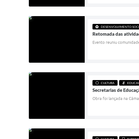
DESENVOLVIMENTO SOC
Retomada das ativida
Evento reuniu comunidade,
CULTURA
EDUCA
Secretarias de Educaç
Obra foi lançada na Câma