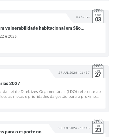
AGO
Há 3 dias
03
m vulnerabilidade habitacional em São...
022 e 2026.
JUL
27 JUL 2026 - 16h37
27
árias 2027
o da Lei de Diretrizes Orçamentárias (LDO) referente ao
lece as metas e prioridades da gestão para o próximo...
JUL
23 JUL 2026 - 10h48
23
ços para o esporte no