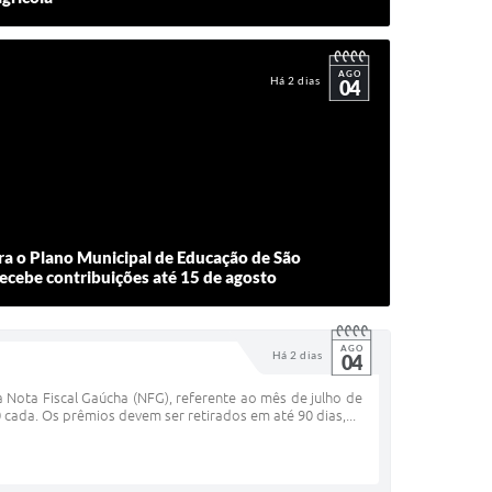
AGO
Há 2 dias
04
ra o Plano Municipal de Educação de São
recebe contribuições até 15 de agosto
AGO
Há 2 dias
04
 Nota Fiscal Gaúcha (NFG), referente ao mês de julho de
cada. Os prêmios devem ser retirados em até 90 dias,...