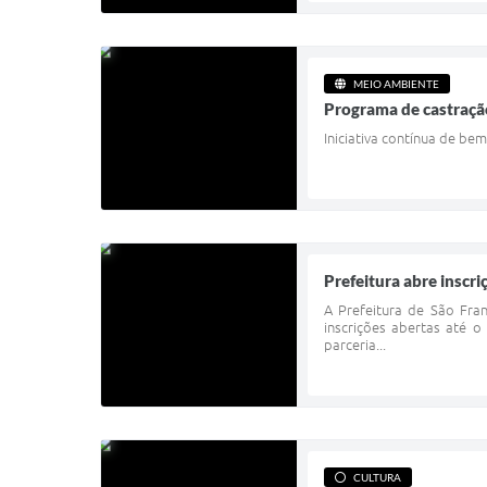
MEIO AMBIENTE
Programa de castração
Iniciativa contínua de b
Prefeitura abre inscr
A Prefeitura de São Fra
inscrições abertas até o
parceria...
CULTURA