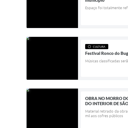
município
Espaço foi totalmente re
CULTURA
Festival Ronco do Bug
Músicas classificadas ser
OBRA NO MORRO DO
DO INTERIOR DE SÃ
Material retirado da obra
mil aos cofres públicos