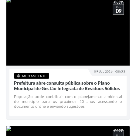
JUL
09
09 JUL 2026 - 08h53
MEIO AMBIENTE
Prefeitura abre consulta pública sobre o Plano
Municipal de Gestão Integrada de Resíduos Sólidos
População pode contribuir com o planejamento ambiental
do município para os próximos 20 anos acessando o
documento online e enviando sugestões
JUL