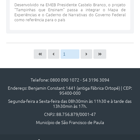
Desenvolvido na EMEB Presidente Castelo Branco, o projeto
"Tampinhas que Ensinam" passa a integrar o Mapa de
Experiências e o Caderno de Narrativas do Governo Federal
como referência para o país
Telefone: 0800 090 1072 - 54 3196 3094
Endereço: Benjamin Constant 1441 (antiga Fábrica Ortopé) | CEP:
95400-000
Segunda-feira a Sexta-feira das 08h30min às 11h30 e à tarde das
13h30min às 17h.
CNPJ: 88.756.879/0001-47
Município de São Francisco de Paula