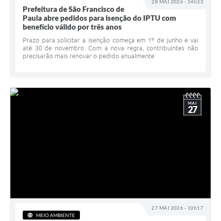
28 MAI 2026 - 14h33
Prefeitura de São Francisco de
Paula abre pedidos para isenção do IPTU com
benefício válido por três anos
Prazo para solicitar a isenção começa em 1º de junho e vai
até 30 de novembro. Com a nova regra, contribuintes não
precisarão mais renovar o pedido anualmente
MAI
27
27 MAI 2026 - 10h17
MEIO AMBIENTE