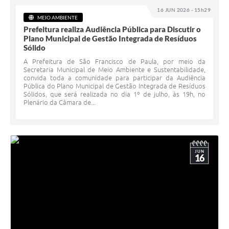
16 JUN 2026 - 15h29
MEIO AMBIENTE
Prefeitura realiza Audiência Pública para Discutir o
Plano Municipal de Gestão Integrada de Resíduos
Sólido
A Prefeitura de São Francisco de Paula, por meio da
Secretaria Municipal de Meio Ambiente e Sustentabilidade,
convida toda a comunidade para participar da Audiência
Pública do Plano Municipal de Gestão Integrada de Resíduos
Sólidos, que será realizada no dia 1º de julho, às 19h, no
Plenário da Câmara de...
JUN
16