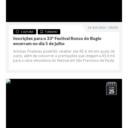
26 JUN 2026 - 09h30
CULTURA
TURISMO
Inscrições para o 33º Festival Ronco do Bugio
encerram no dia 5 de julho
Artistas finalistas poderão receber até R$ 6 mil em ajuda de
custo, além de concorrer a premiações que chegam a R$ 8 mil
para a obra vencedora do festival em São Francisco de Paula.
JUN
25