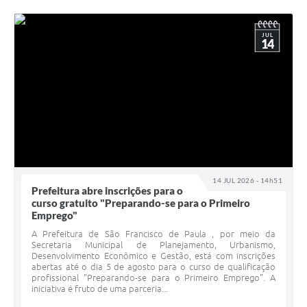
JUL
14
14 JUL 2026 - 14h51
Prefeitura abre inscrições para o
curso gratuito "Preparando-se para o Primeiro
Emprego"
A Prefeitura de São Francisco de Paula , por meio da
Secretaria Municipal de Planejamento, Urbanismo,
Desenvolvimento Econômico e Gestão, está com inscrições
abertas até o dia 5 de agosto para o curso de qualificação
profissional "Preparando-se para o Primeiro Emprego". A
iniciativa é fruto de uma parceria...