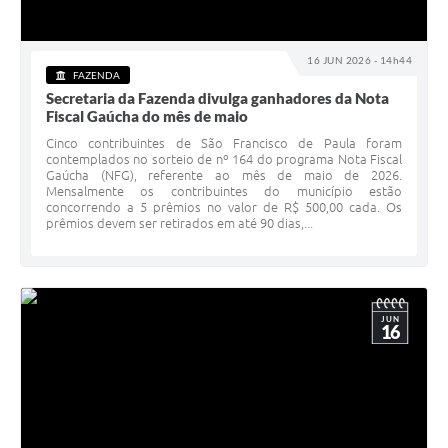
16 JUN 2026 - 14h44
FAZENDA
Secretaria da Fazenda divulga ganhadores da Nota
Fiscal Gaúcha do mês de maio
Cinco contribuintes de São Francisco de Paula foram
contemplados no sorteio de nº 164 do programa Nota Fiscal
Gaúcha (NFG), referente ao mês de maio de 2026.
Mensalmente os contribuintes do município estão
concorrendo a 5 prêmios no valor de R$ 500,00 cada. Os
prêmios devem ser retirados em até 90 dias,...
JUN
16