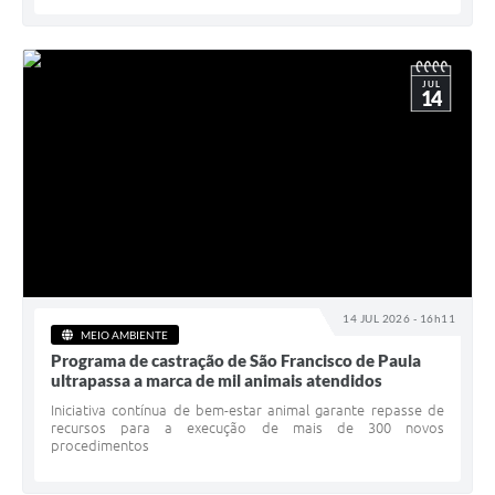
JUL
14
14 JUL 2026 - 16h11
MEIO AMBIENTE
Programa de castração de São Francisco de Paula
ultrapassa a marca de mil animais atendidos
Iniciativa contínua de bem-estar animal garante repasse de
recursos para a execução de mais de 300 novos
procedimentos