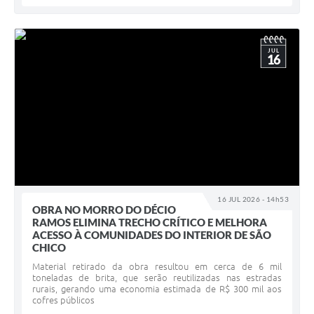
JUL
16
16 JUL 2026 - 14h53
OBRA NO MORRO DO DÉCIO
RAMOS ELIMINA TRECHO CRÍTICO E MELHORA
ACESSO À COMUNIDADES DO INTERIOR DE SÃO
CHICO
Material retirado da obra resultou em cerca de 6 mil
toneladas de brita, que serão reutilizadas nas estradas
rurais, gerando uma economia estimada de R$ 300 mil aos
cofres públicos