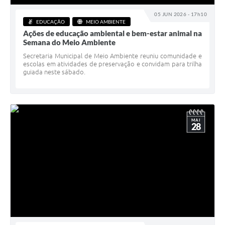
05 JUN 2026 - 17h10
EDUCAÇÃO
MEIO AMBIENTE
Ações de educação ambiental e bem-estar animal na
Semana do Meio Ambiente
Secretaria Municipal de Meio Ambiente reuniu comunidade e
escolas em atividades de preservação e convidam para trilha
guiada neste sábado.
MAI
28