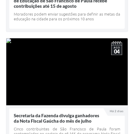
Quadro de Pessoal
de Educação de São Francisco de Paula recebe
contribuições até 15 de agosto
Veículos
Moradores podem enviar sugestões para definir as metas da
educação na cidade para os próximos 10 anos
Imóveis locados
Imóveis territorial
Imóveis predial
AGO
04
Legislação consolidada
GERAR BOLETO DE IPTU/ISS/ALVARÁ/CERTIDÕES
Dúvidas frequentes
Cadastro de Fornecedores
câmara de vereadores
Há 2 dias
Secretaria da Fazenda divulga ganhadores
Alvarás
da Nota Fiscal Gaúcha do mês de julho
Proteção ambiental
Cinco contribuintes de São Francisco de Paula foram
contemplados no sorteio de nº 166 do programa Nota Fiscal