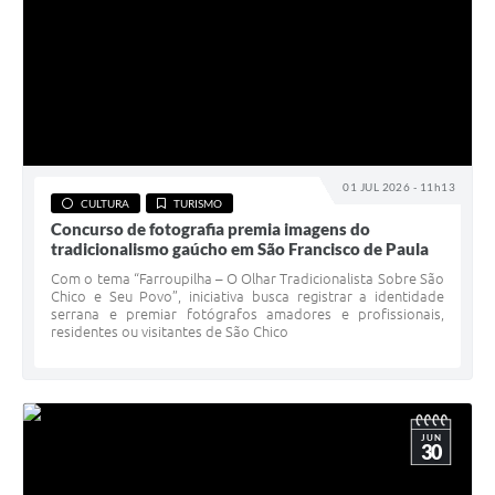
01 JUL 2026 - 11h13
CULTURA
TURISMO
Concurso de fotografia premia imagens do
tradicionalismo gaúcho em São Francisco de Paula
Com o tema “Farroupilha – O Olhar Tradicionalista Sobre São
Chico e Seu Povo”, iniciativa busca registrar a identidade
serrana e premiar fotógrafos amadores e profissionais,
residentes ou visitantes de São Chico
JUN
30