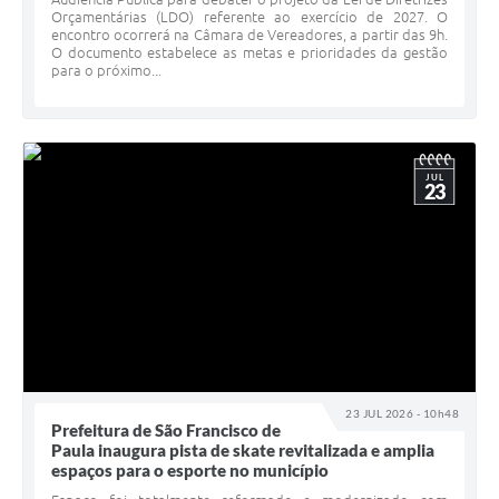
Orçamentárias (LDO) referente ao exercício de 2027. O
encontro ocorrerá na Câmara de Vereadores, a partir das 9h.
O documento estabelece as metas e prioridades da gestão
para o próximo...
JUL
23
23 JUL 2026 - 10h48
Prefeitura de São Francisco de
Paula inaugura pista de skate revitalizada e amplia
espaços para o esporte no município