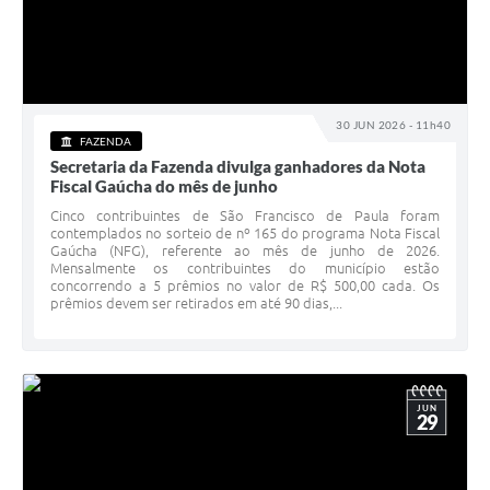
30 JUN 2026 - 11h40
FAZENDA
Secretaria da Fazenda divulga ganhadores da Nota
Fiscal Gaúcha do mês de junho
Cinco contribuintes de São Francisco de Paula foram
contemplados no sorteio de nº 165 do programa Nota Fiscal
Gaúcha (NFG), referente ao mês de junho de 2026.
Mensalmente os contribuintes do município estão
concorrendo a 5 prêmios no valor de R$ 500,00 cada. Os
prêmios devem ser retirados em até 90 dias,...
JUN
29