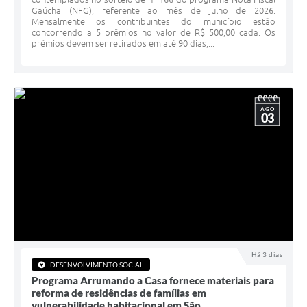
Gaúcha (NFG), referente ao mês de julho de 2026.
Minuta Cód. Postura
Mensalmente os contribuintes do município estão
concorrendo a 5 prêmios no valor de R$ 500,00 cada. Os
NFS-e
prêmios devem ser retirados em até 90 dias,...
Galeria de Fotos
Audiências Públicas
AGO
03
Arquivos para Download
Galeria de Vídeos
Conselhos
Projetos
Contas Públicas
Legislação
Há 3 dias
DESENVOLVIMENTO SOCIAL
Programa Arrumando a Casa fornece materiais para
Editais
reforma de residências de famílias em
vulnerabilidade habitacional em São...