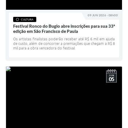
09 JUN 2026 - 08h00
CULTURA
Festival Ronco do Bugio abre inscrições para sua 33ª
edição em São Francisco de Paula
Os artistas finalistas poderão receber até R$ 6 mil em ajuda
de custo, além de concorrer a premiações que chegam a R$ 8
mil para a obra vencedora do festival
JUN
05