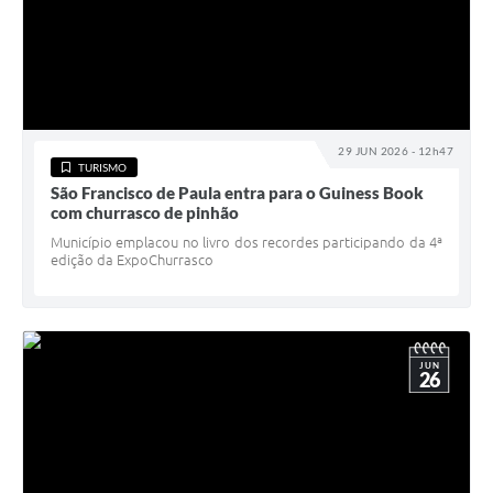
29 JUN 2026 - 12h47
TURISMO
São Francisco de Paula entra para o Guiness Book
com churrasco de pinhão
Município emplacou no livro dos recordes participando da 4ª
edição da ExpoChurrasco
JUN
26