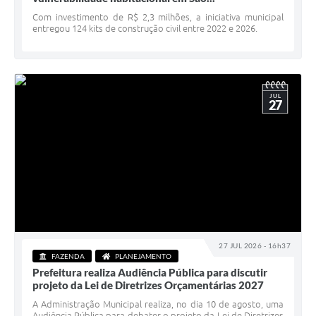
Serviços Online
Com investimento de R$ 2,3 milhões, a iniciativa municipal
entregou 124 kits de construção civil entre 2022 e 2026.
Telefones Úteis
Jornal
Agenda
JUL
27
SIC
Diário Oficial
Notícias
AUDIÊNCIA PÚBLICA - PLANEJA-URB 01
Inscrições Curso Informática para Aplicativos de Escritório
27 JUL 2026 - 16h37
Inscrições - Estagiário
FAZENDA
PLANEJAMENTO
Prefeitura realiza Audiência Pública para discutir
projeto da Lei de Diretrizes Orçamentárias 2027
A Administração Municipal realiza, no dia 10 de agosto, uma
Audiência Pública para debater o projeto da Lei de Diretrizes