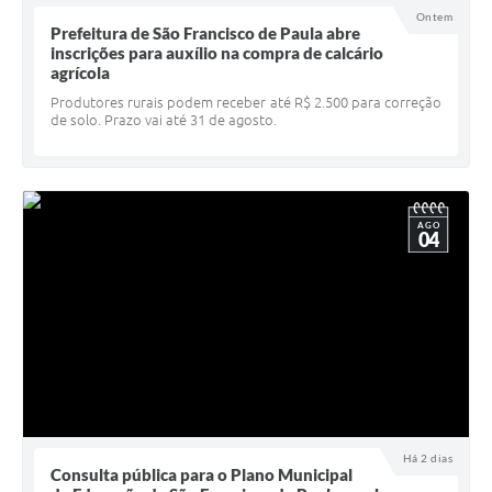
Ontem
UERGS - Universidade Estadual do RS
Prefeitura de São Francisco de Paula abre
inscrições para auxílio na compra de calcário
Turismo
agrícola
Produtores rurais podem receber até R$ 2.500 para correção
Receitas
de solo. Prazo vai até 31 de agosto.
Despesas
Despesas por órgãos
AGO
Relatório de gestão fiscal
04
Relatório circunstanciado
Gestão Fiscal
LicitaCon
Contratos
Colaborador
Há 2 dias
Consulta pública para o Plano Municipal