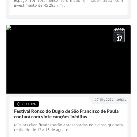
Espaço foi totalmente reformado e modernizado com
investimento de R$ 285,7 mil
JUL
17
17 JUL 2026 - 16h31
CULTURA
Festival Ronco do Bugio de São Francisco de Paula
contará com vinte canções inéditas
Músicas classificadas serão apresentadas no evento que será
realizado de 13 a 15 de agosto