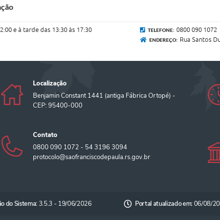
ação
2:00 e à tarde das 13:30 às 17:30
0800 090 1072
TELEFONE:
Rua Santos Du
ENDEREÇO:
Localização
Benjamin Constant 1441 (antiga Fábrica Ortopé) -
CEP: 95400-000
Contato
0800 090 1072 - 54 3196 3094
protocolo@saofranciscodepaula.rs.gov.br
ão do Sistema:
3.5.3 - 19/06/2026
Portal atualizado em:
06/08/20