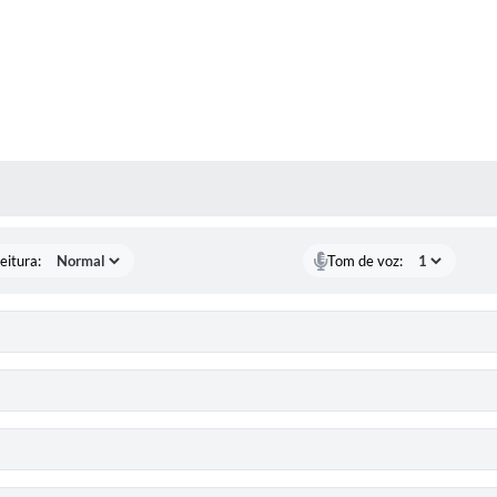
 MÍDIAS
eitura:
Tom de voz: