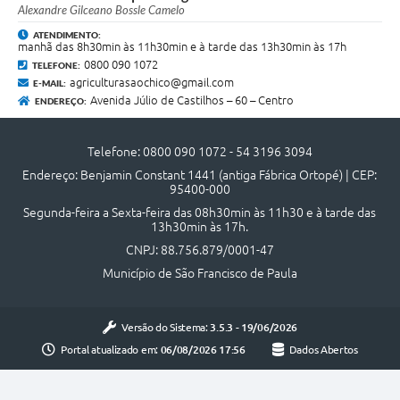
Quadro de Pessoal
Alexandre Gilceano Bossle Camelo
Veículos
ATENDIMENTO:
manhã das 8h30min às 11h30min e à tarde das 13h30min às 17h
0800 090 1072
TELEFONE:
Imóveis locados
agriculturasaochico@gmail.com
E-MAIL:
Avenida Júlio de Castilhos – 60 – Centro
ENDEREÇO:
Imóveis territorial
Imóveis predial
Telefone: 0800 090 1072 - 54 3196 3094
Endereço: Benjamin Constant 1441 (antiga Fábrica Ortopé) | CEP:
Legislação consolidada
95400-000
GERAR BOLETO DE IPTU/ISS/ALVARÁ/CERTIDÕES
Segunda-feira a Sexta-feira das 08h30min às 11h30 e à tarde das
13h30min às 17h.
Dúvidas frequentes
CNPJ: 88.756.879/0001-47
Município de São Francisco de Paula
Cadastro de Fornecedores
câmara de vereadores
Versão do Sistema:
3.5.3 - 19/06/2026
Alvarás
Portal atualizado em:
06/08/2026 17:56
Dados Abertos
Proteção ambiental