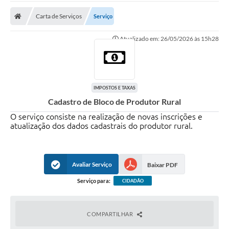
Carta de Serviços
Carta de Serviços
Serviço
Secretarias
Atualizado em: 26/05/2026 às 15h28
A Cidade
Publicações Oficiais
Transparência
IMPOSTOS E TAXAS
Cadastro de Bloco de Produtor Rural
Coronavírus
O serviço consiste na realização de novas inscrições e
atualização dos dados cadastrais do produtor rural.
Consórcio Josafaz
EMPREGA
Avaliar Serviço
Baixar PDF
Multimídia
Serviço para:
CIDADÃO
Contato
Sala do Empreendedor
COMPARTILHAR
Lei Geral de Proteção de dados - LGPD