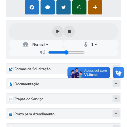
Acesso à Informação
Turismo em São Chico
Guia Credenciamento Pregao Online Banrisul
Valores Terra Nua-VTN
Plano de Saneamento
Combate ao Coronavírus
Formas de Solicitação
Devedores de ICMS/IPVA.
Documentação
Contas Públicas
Etapas do Serviço
Publicações Legais
Casa do Trabalhador
Prazo para Atendimento
UAB - Universidade Aberta do Brasil