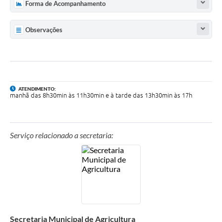
Forma de Acompanhamento
UERGS - Universidade Estadual do RS
Turismo
Observações
Receitas
Despesas
Despesas por órgãos
ATENDIMENTO:
manhã das 8h30min às 11h30min e à tarde das 13h30min às 17h
Relatório de gestão fiscal
Relatório circunstanciado
Serviço relacionado a secretaria:
Gestão Fiscal
LicitaCon
Contratos
Colaborador
Secretaria Municipal de Agricultura