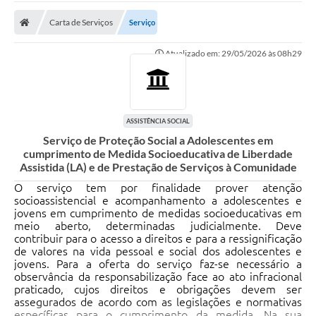
Carta de Serviços
Carta de Serviços
Serviço
Secretarias
Atualizado em: 29/05/2026 às 08h29
A Cidade
Publicações Oficiais
Transparência
ASSISTÊNCIA SOCIAL
Serviço de Proteção Social a Adolescentes em
Coronavírus
cumprimento de Medida Socioeducativa de Liberdade
Assistida (LA) e de Prestação de Serviços à Comunidade
Consórcio Josafaz
O serviço tem por finalidade prover atenção
socioassistencial e acompanhamento a adolescentes e
EMPREGA
jovens em cumprimento de medidas socioeducativas em
meio aberto, determinadas judicialmente. Deve
Multimídia
contribuir para o acesso a direitos e para a ressignificação
de valores na vida pessoal e social dos adolescentes e
Contato
jovens. Para a oferta do serviço faz-se necessário a
observância da responsabilização face ao ato infracional
Sala do Empreendedor
praticado, cujos direitos e obrigações devem ser
assegurados de acordo com as legislações e normativas
Lei Geral de Proteção de dados - LGPD
específicas para o cumprimento da medida. Na sua