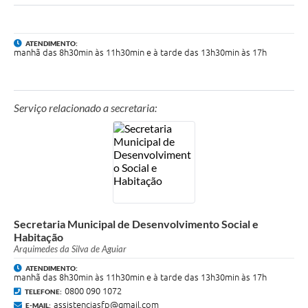
Quadro de Pessoal
Veículos
ATENDIMENTO:
manhã das 8h30min às 11h30min e à tarde das 13h30min às 17h
Imóveis locados
Imóveis territorial
Serviço relacionado a secretaria:
Imóveis predial
Legislação consolidada
GERAR BOLETO DE IPTU/ISS/ALVARÁ/CERTIDÕES
Dúvidas frequentes
Cadastro de Fornecedores
Secretaria Municipal de Desenvolvimento Social e
Habitação
câmara de vereadores
Arquimedes da Silva de Aguiar
ATENDIMENTO:
Alvarás
manhã das 8h30min às 11h30min e à tarde das 13h30min às 17h
0800 090 1072
TELEFONE:
Proteção ambiental
assistenciasfp@gmail.com
E-MAIL: