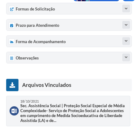
UERGS - Universidade Estadual do RS
Formas de Solicitação
Turismo
Prazo para Atendimento
Receitas
Forma de Acompanhamento
Despesas
Despesas por órgãos
Observações
Relatório de gestão fiscal
Relatório circunstanciado
Arquivos Vinculados
Gestão Fiscal
18/10/2021
LicitaCon
Sec. Assistência Social | Proteção Social Especial de Média
Complexidade- Serviço de Proteção Social a Adolescentes
Contratos
em cumprimento de Medida Socioeducativa de Liberdade
Assistida (LA) e de...
Colaborador