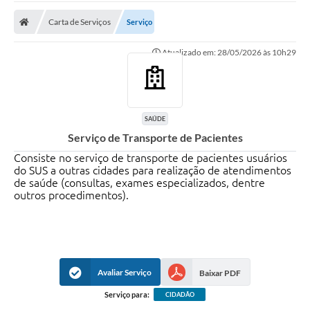
Carta de Serviços
Carta de Serviços
Serviço
Secretarias
Atualizado em: 28/05/2026 às 10h29
A Cidade
Publicações Oficiais
Transparência
SAÚDE
Serviço de Transporte de Pacientes
Coronavírus
Consiste no serviço de transporte de pacientes usuários
do SUS a outras cidades para realização de atendimentos
Consórcio Josafaz
de saúde (consultas, exames especializados, dentre
outros procedimentos).
EMPREGA
Multimídia
Contato
Avaliar Serviço
Baixar PDF
Sala do Empreendedor
Serviço para:
CIDADÃO
Lei Geral de Proteção de dados - LGPD