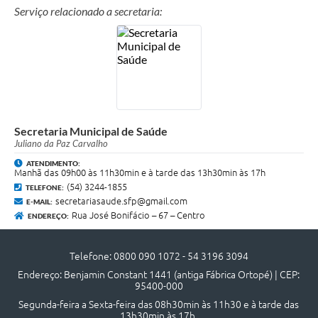
Quadro de Pessoal
Serviço relacionado a secretaria:
Veículos
Imóveis locados
Imóveis territorial
Imóveis predial
Secretaria Municipal de Saúde
Legislação consolidada
Juliano da Paz Carvalho
ATENDIMENTO:
GERAR BOLETO DE IPTU/ISS/ALVARÁ/CERTIDÕES
Manhã das 09h00 às 11h30min e à tarde das 13h30min às 17h
(54) 3244-1855
TELEFONE:
Dúvidas frequentes
secretariasaude.sfp@gmail.com
E-MAIL:
Rua José Bonifácio – 67 – Centro
ENDEREÇO:
Cadastro de Fornecedores
câmara de vereadores
Telefone: 0800 090 1072 - 54 3196 3094
Endereço: Benjamin Constant 1441 (antiga Fábrica Ortopé) | CEP:
Alvarás
95400-000
Segunda-feira a Sexta-feira das 08h30min às 11h30 e à tarde das
Proteção ambiental
13h30min às 17h.