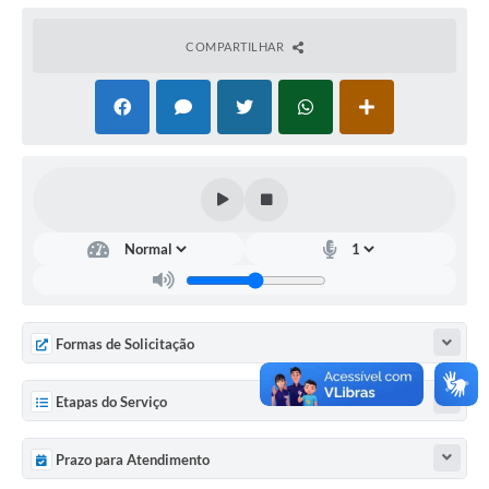
Acesso à Informação
COMPARTILHAR
Turismo em São Chico
Guia Credenciamento Pregao Online Banrisul
Valores Terra Nua - VTN
Plano de Saneamento
Combate ao Coronavírus
Devedores de ICMS/IPVA.
Contas Públicas
Formas de Solicitação
Publicações Legais
Etapas do Serviço
Casa do Trabalhador
Prazo para Atendimento
UAB - Universidade Aberta do Brasil