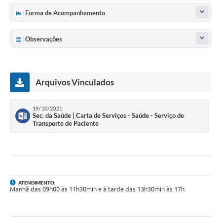
UERGS - Universidade Estadual do RS
Forma de Acompanhamento
Turismo
Observações
Receitas
Despesas
Arquivos Vinculados
Despesas por órgãos
Relatório de gestão fiscal
19/10/2021
Sec. da Saúde | Carta de Serviços - Saúde - Serviço de
Transporte de Paciente
Relatório circunstanciado
Gestão Fiscal
LicitaCon
Contratos
ATENDIMENTO:
Manhã das 09h00 às 11h30min e à tarde das 13h30min às 17h.
Colaborador