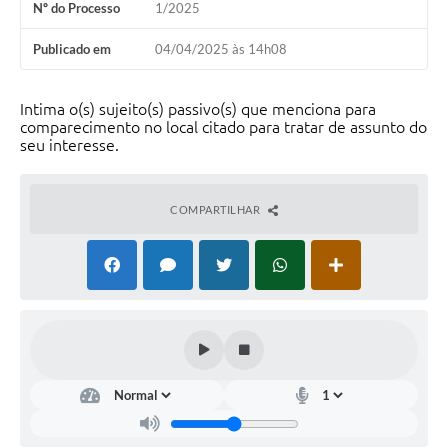
Nº do Processo
1/2025
Acesso à Informação
Publicado em
04/04/2025 às 14h08
Turismo em São Chico
Intima o(s) sujeito(s) passivo(s) que menciona para
Guia Credenciamento Pregao Online Banrisul
comparecimento no local citado para tratar de assunto do
seu interesse.
Valores Terra Nua-VTN
Plano de Saneamento
COMPARTILHAR
Combate ao Coronavírus
Devedores de ICMS/IPVA.
Contas Públicas
Publicações Legais
Casa do Trabalhador
UAB - Universidade Aberta do Brasil