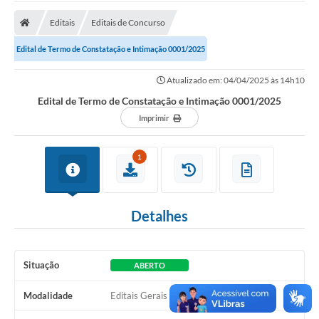
Carta de Serviços
Editais
Editais de Concurso
Secretarias
Edital de Termo de Constatação e Intimação 0001/2025
A Cidade
Atualizado em: 04/04/2025 às 14h10
Publicações Oficiais
Edital de Termo de Constatação e Intimação 0001/2025
Transparência
Imprimir
Coronavírus
1
Consórcio Josafaz
EMPREGA
Detalhes
Multimídia
Contato
Situação
ABERTO
Sala do Empreendedor
Modalidade
Editais Gerais
Lei Geral de Proteção de dados - LGPD