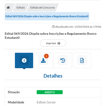
Carta de Serviços
Editais
Editais de Concurso
Secretarias
Edital 069/2026 Dispõe sobre Inscrições e Regulamento Ronco Estudantil
A Cidade
Atualizado em: 13/04/2026 às 17h06
Publicações Oficiais
Edital 069/2026 Dispõe sobre Inscrições e Regulamento Ronco
Estudantil
Transparência
Imprimir
Coronavírus
1
Consórcio Josafaz
EMPREGA
Detalhes
Multimídia
Contato
Situação
ABERTO
Sala do Empreendedor
Modalidade
Editais Gerais
Lei Geral de Proteção de dados - LGPD