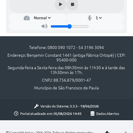
UERGS - Universidade Estadual do RS
Turismo
Receitas
Despesas
Telefone: 0800 090 1072 - 54 3196 3094
Despesas por órgãos
Endereço: Benjamin Constant 1441 (antiga Fábrica Ortopé) | CEP:
95400-000
Relatório de gestão fiscal
Segunda-feira a Sexta-feira das 08h30min às 11h30 e à tarde das
13h30min às 17h.
Relatório circunstanciado
CNPJ: 88.756.879/0001-47
Gestão Fiscal
Município de São Francisco de Paula
LicitaCon
Versão do Sistema:
3.5.3 - 19/06/2026
Contratos
Portal atualizado em:
05/08/2026 14:45
Dados Abertos
Colaborador
Copyright Instar - 2006-2026. Todos os direitos reservados -
Quadro de Pessoal