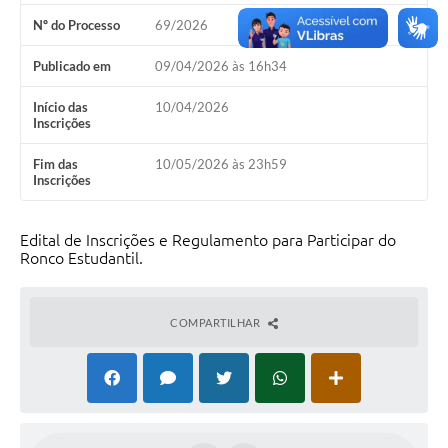
Nº do Processo
69/2026
Acesso à Informação
Publicado em
09/04/2026 às 16h34
Turismo em São Chico
Início das
10/04/2026
Guia Credenciamento Pregao Online Banrisul
Inscrições
Valores Terra Nua-VTN
Fim das
10/05/2026 às 23h59
Inscrições
Plano de Saneamento
Combate ao Coronavírus
Edital de Inscrições e Regulamento para Participar do
Ronco Estudantil.
Devedores de ICMS/IPVA.
Contas Públicas
COMPARTILHAR
Publicações Legais
Casa do Trabalhador
UAB - Universidade Aberta do Brasil