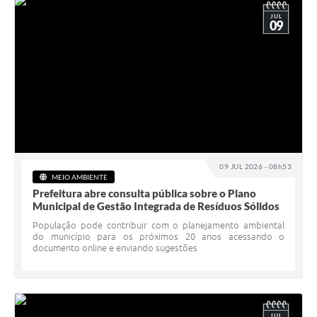
JUL
09
09 JUL 2026 - 08h53
MEIO AMBIENTE
Prefeitura abre consulta pública sobre o Plano
Municipal de Gestão Integrada de Resíduos Sólidos
População pode contribuir com o planejamento ambiental
do município para os próximos 20 anos acessando o
documento online e enviando sugestões
JUL