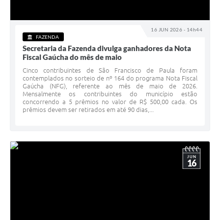
16 JUN 2026 - 14h44
FAZENDA
Secretaria da Fazenda divulga ganhadores da Nota
Fiscal Gaúcha do mês de maio
Cinco contribuintes de São Francisco de Paula foram
contemplados no sorteio de nº 164 do programa Nota Fiscal
Gaúcha (NFG), referente ao mês de maio de 2026.
Mensalmente os contribuintes do município estão
concorrendo a 5 prêmios no valor de R$ 500,00 cada. Os
prêmios devem ser retirados em até 90 dias,...
JUN
16