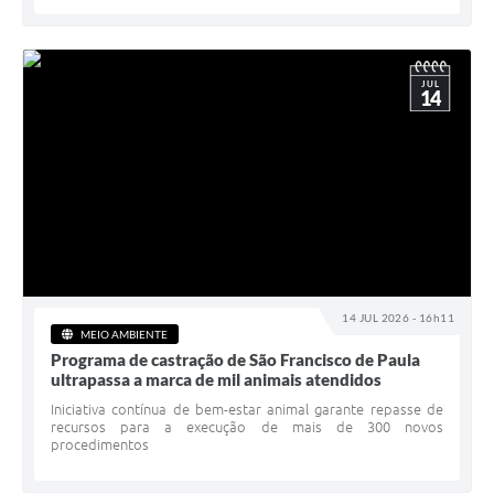
JUL
14
14 JUL 2026 - 16h11
MEIO AMBIENTE
Programa de castração de São Francisco de Paula
ultrapassa a marca de mil animais atendidos
Iniciativa contínua de bem-estar animal garante repasse de
recursos para a execução de mais de 300 novos
procedimentos