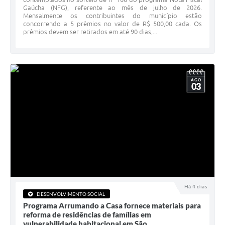
Gaúcha (NFG), referente ao mês de julho de 2026.
Minuta Cód. Postura
Mensalmente os contribuintes do município estão
concorrendo a 5 prêmios no valor de R$ 500,00 cada. Os
NFS-e
prêmios devem ser retirados em até 90 dias,...
Galeria de Fotos
Audiências Públicas
AGO
03
Arquivos para Download
Galeria de Vídeos
Conselhos
Projetos
Contas Públicas
Legislação
Há 4 dias
DESENVOLVIMENTO SOCIAL
Programa Arrumando a Casa fornece materiais para
Editais
reforma de residências de famílias em
vulnerabilidade habitacional em São...