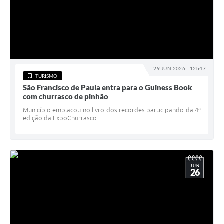
29 JUN 2026 - 12h47
TURISMO
São Francisco de Paula entra para o Guiness Book
com churrasco de pinhão
Município emplacou no livro dos recordes participando da 4ª
edição da ExpoChurrasco
JUN
26