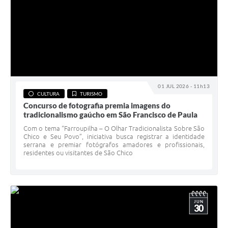
01 JUL 2026 - 11h13
CULTURA
TURISMO
Concurso de fotografia premia imagens do
tradicionalismo gaúcho em São Francisco de Paula
Com o tema “Farroupilha – O Olhar Tradicionalista Sobre São
Chico e Seu Povo”, iniciativa busca registrar a identidade
serrana e premiar fotógrafos amadores e profissionais,
residentes ou visitantes de São Chico
JUN
30