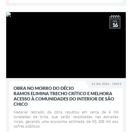
JUL
16
16 JUL 2026 - 14h53
OBRA NO MORRO DO DÉCIO
RAMOS ELIMINA TRECHO CRÍTICO E MELHORA
ACESSO À COMUNIDADES DO INTERIOR DE SÃO
CHICO
Material retirado da obra resultou em cerca de 6 mil
toneladas de brita, que serão reutilizadas nas estradas
rurais, gerando uma economia estimada de R$ 300 mil aos
cofres públicos