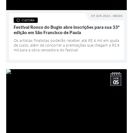
09 JUN 2026 - 08h00
CULTURA
Festival Ronco do Bugio abre inscrições para sua 33ª
edição em São Francisco de Paula
Os artistas finalistas poderão receber até R$ 6 mil em ajuda
de custo, além de concorrer a premiações que chegam a R$ 8
mil para a obra vencedora do festival
JUN
05