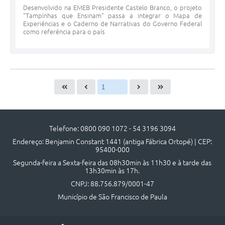
Desenvolvido na EMEB Presidente Castelo Branco, o projeto
"Tampinhas que Ensinam" passa a integrar o Mapa de
Experiências e o Caderno de Narrativas do Governo Federal
como referência para o país
Telefone: 0800 090 1072 - 54 3196 3094
Endereço: Benjamin Constant 1441 (antiga Fábrica Ortopé) | CEP:
95400-000
Segunda-feira a Sexta-feira das 08h30min às 11h30 e à tarde das
13h30min às 17h.
CNPJ: 88.756.879/0001-47
Município de São Francisco de Paula