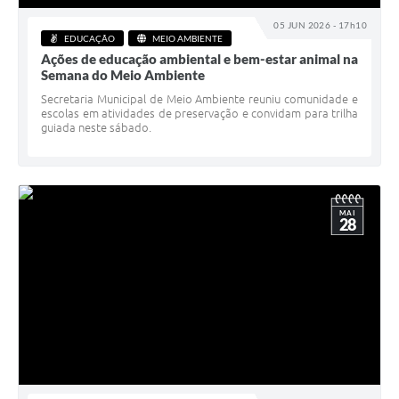
05 JUN 2026 - 17h10
EDUCAÇÃO
MEIO AMBIENTE
Ações de educação ambiental e bem-estar animal na
Semana do Meio Ambiente
Secretaria Municipal de Meio Ambiente reuniu comunidade e
escolas em atividades de preservação e convidam para trilha
guiada neste sábado.
MAI
28