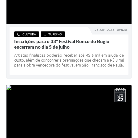
26 JUN 2026 - 09h30
CULTURA
TURISMO
Inscrições para o 33º Festival Ronco do Bugio
encerram no dia 5 de julho
Artistas finalistas poderão receber até R$ 6 mil em ajuda de
custo, além de concorrer a premiações que chegam a R$ 8 mil
para a obra vencedora do festival em São Francisco de Paula.
JUN
25