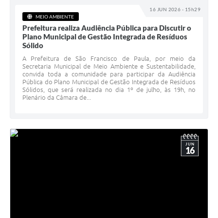
16 JUN 2026 - 15h29
MEIO AMBIENTE
Prefeitura realiza Audiência Pública para Discutir o
Plano Municipal de Gestão Integrada de Resíduos
Sólido
A Prefeitura de São Francisco de Paula, por meio da
Secretaria Municipal de Meio Ambiente e Sustentabilidade,
convida toda a comunidade para participar da Audiência
Pública do Plano Municipal de Gestão Integrada de Resíduos
Sólidos, que será realizada no dia 1º de julho, às 19h, no
Plenário da Câmara de...
JUN
16