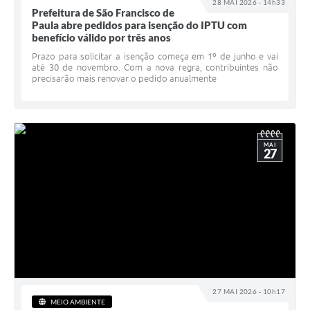
28 MAI 2026 - 14h33
Prefeitura de São Francisco de
Paula abre pedidos para isenção do IPTU com
benefício válido por três anos
Prazo para solicitar a isenção começa em 1º de junho e vai
até 30 de novembro. Com a nova regra, contribuintes não
precisarão mais renovar o pedido anualmente
MAI
27
27 MAI 2026 - 10h17
MEIO AMBIENTE