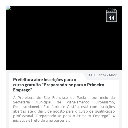
JUL
14
14 JUL 2026 - 14h51
Prefeitura abre inscrições para o
curso gratuito "Preparando-se para o Primeiro
Emprego"
A Prefeitura de São Francisco de Paula , por meio da
Secretaria Municipal de Planejamento, Urbanismo,
Desenvolvimento Econômico e Gestão, está com inscrições
abertas até o dia 5 de agosto para o curso de qualificação
profissional "Preparando-se para o Primeiro Emprego". A
iniciativa é fruto de uma parceria...