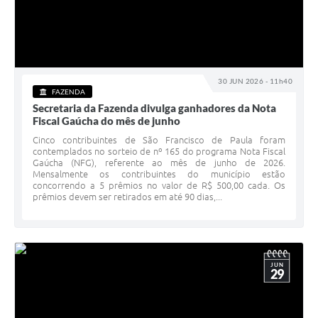
30 JUN 2026 - 11h40
FAZENDA
Secretaria da Fazenda divulga ganhadores da Nota
Fiscal Gaúcha do mês de junho
Cinco contribuintes de São Francisco de Paula foram
contemplados no sorteio de nº 165 do programa Nota Fiscal
Gaúcha (NFG), referente ao mês de junho de 2026.
Mensalmente os contribuintes do município estão
concorrendo a 5 prêmios no valor de R$ 500,00 cada. Os
prêmios devem ser retirados em até 90 dias,...
JUN
29