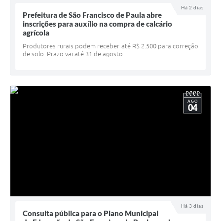
Há 2 dias
UERGS - Universidade Estadual do RS
Prefeitura de São Francisco de Paula abre
inscrições para auxílio na compra de calcário
Turismo
agrícola
Produtores rurais podem receber até R$ 2.500 para correção
Receitas
de solo. Prazo vai até 31 de agosto.
Despesas
Despesas por órgãos
AGO
Relatório de gestão fiscal
04
Relatório circunstanciado
Gestão Fiscal
LicitaCon
Contratos
Colaborador
Há 3 dias
Consulta pública para o Plano Municipal