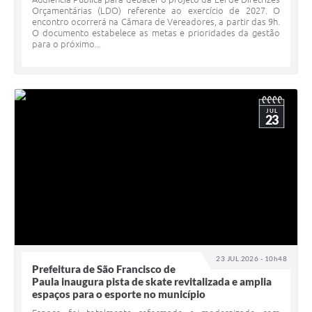
Orçamentárias (LDO) referente ao exercício de 2027. O
encontro ocorrerá na Câmara de Vereadores, a partir das 9h.
O documento estabelece as metas e prioridades da gestão
para o próximo...
JUL
23
23 JUL 2026 - 10h48
Prefeitura de São Francisco de
Paula inaugura pista de skate revitalizada e amplia
espaços para o esporte no município