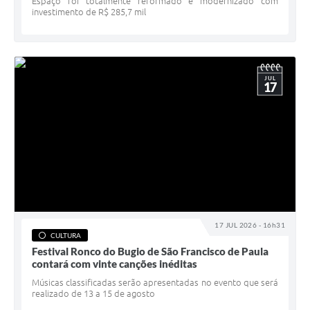
Espaço foi totalmente reformado e modernizado com
investimento de R$ 285,7 mil
JUL
17
17 JUL 2026 - 16h31
CULTURA
Festival Ronco do Bugio de São Francisco de Paula
contará com vinte canções inéditas
Músicas classificadas serão apresentadas no evento que será
realizado de 13 a 15 de agosto