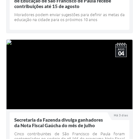
Quadro de Pessoal
de Educação de São Francisco de Paula recebe
contribuições até 15 de agosto
Veículos
Moradores podem enviar sugestões para definir as metas da
educação na cidade para os próximos 10 anos
Imóveis locados
Imóveis territorial
Imóveis predial
AGO
04
Legislação consolidada
GERAR BOLETO DE IPTU/ISS/ALVARÁ/CERTIDÕES
Dúvidas frequentes
Cadastro de Fornecedores
câmara de vereadores
Há 3 dias
Secretaria da Fazenda divulga ganhadores
Alvarás
da Nota Fiscal Gaúcha do mês de julho
Proteção ambiental
Cinco contribuintes de São Francisco de Paula foram
contemplados no sorteio de nº 166 do programa Nota Fiscal