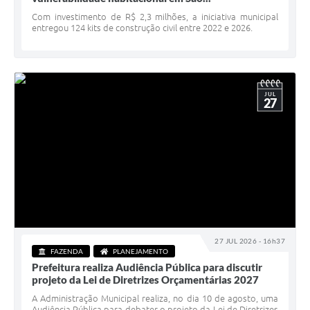
Serviços Online
Com investimento de R$ 2,3 milhões, a iniciativa municipal
entregou 124 kits de construção civil entre 2022 e 2026.
Telefones Úteis
Jornal
Agenda
JUL
27
SIC
Diário Oficial
Notícias
AUDIÊNCIA PÚBLICA - PLANEJA-URB 01
Inscrições Curso Informática para Aplicativos de Escritório
27 JUL 2026 - 16h37
Inscrições - Estagiário
FAZENDA
PLANEJAMENTO
Prefeitura realiza Audiência Pública para discutir
projeto da Lei de Diretrizes Orçamentárias 2027
A Administração Municipal realiza, no dia 10 de agosto, uma
Audiência Pública para debater o projeto da Lei de Diretrizes