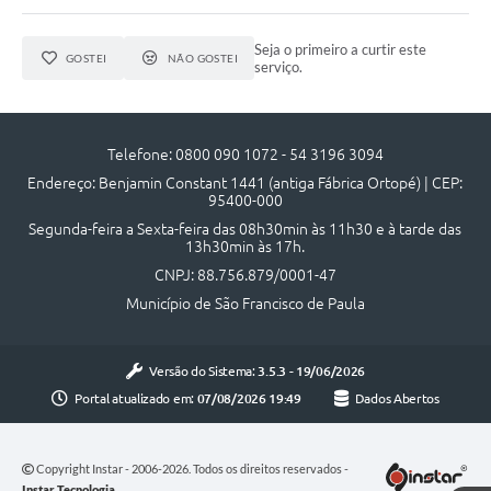
Acesso à Informação
Seja o primeiro a curtir este
GOSTEI
NÃO GOSTEI
serviço.
Turismo em São Chico
Guia Credenciamento Pregao Online Banrisul
Telefone: 0800 090 1072 - 54 3196 3094
Valores Terra Nua - VTN
Endereço: Benjamin Constant 1441 (antiga Fábrica Ortopé) | CEP:
95400-000
Plano de Saneamento
Segunda-feira a Sexta-feira das 08h30min às 11h30 e à tarde das
13h30min às 17h.
Combate ao Coronavírus
CNPJ: 88.756.879/0001-47
Devedores de ICMS/IPVA.
Município de São Francisco de Paula
Contas Públicas
Versão do Sistema:
3.5.3 - 19/06/2026
Publicações Legais
Portal atualizado em:
07/08/2026 19:49
Dados Abertos
Casa do Trabalhador
UAB - Universidade Aberta do Brasil
Copyright Instar - 2006-2026. Todos os direitos reservados -
Instar Tecnologia