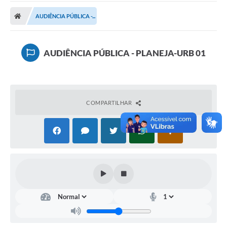
Carta de Serviços
AUDIÊNCIA PÚBLICA -...
Secretarias
A Cidade
AUDIÊNCIA PÚBLICA - PLANEJA-URB 01
Publicações Oficiais
Transparência
COMPARTILHAR
Coronavírus
Consórcio Josafaz
EMPREGA
Multimídia
Contato
Sala do Empreendedor
Lei Geral de Proteção de dados - LGPD