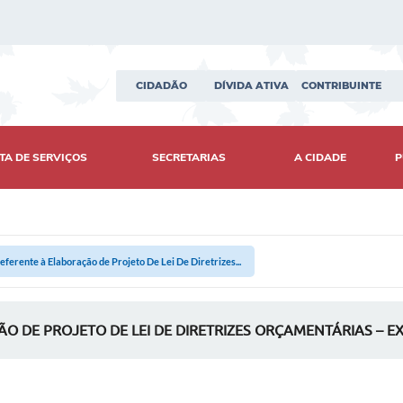
CIDADÃO
DÍVIDA ATIVA
CONTRIBUINTE
TA DE SERVIÇOS
SECRETARIAS
A CIDADE
P
eferente à Elaboração de Projeto De Lei De Diretrizes...
O DE PROJETO DE LEI DE DIRETRIZES ORÇAMENTÁRIAS – EX