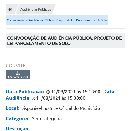
Carta de Serviços
Audiências Públicas
Secretarias
Convocação de Audiência Pública: Projeto de Lei Parcelamento de Solo
A Cidade
Publicações Oficiais
CONVOCAÇÃO DE AUDIÊNCIA PÚBLICA: PROJETO DE
LEI PARCELAMENTO DE SOLO
Transparência
Coronavírus
CONVITE
Consórcio Josafaz
DOWNLOAD
EMPREGA
Data Publicação:
Data
11/08/2021 às 15:18:00
Multimídia
Audiência:
11/08/2021 às 15:30:00
Contato
Local:
Disponível no Site Oficial do Município
Categoria:
Sem categoria
Sala do Empreendedor
Descrição:
Lei Geral de Proteção de dados - LGPD