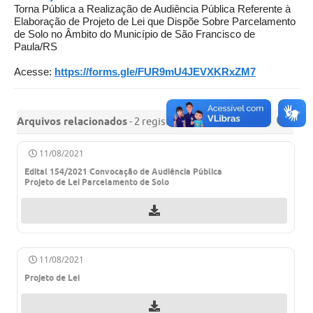
Torna Pública a Realização de Audiência Pública Referente à
Elaboração de Projeto de Lei que Dispõe Sobre Parcelamento
Acesso à Informação
de Solo no Âmbito do Município de São Francisco de
Paula/RS
Turismo em São Chico
Acesse:
https://forms.gle/FUR9mU4JEVXKRxZM7
Guia Credenciamento Pregao Online Banrisul
Valores Terra Nua - VTN
Arquivos relacionados
- 2 registros
Plano de Saneamento
11/08/2021
Combate ao Coronavírus
Edital 154/2021 Convocação de Audiência Pública
Projeto de Lei Parcelamento de Solo
Devedores de ICMS/IPVA.
Contas Públicas
Publicações Legais
11/08/2021
Casa do Trabalhador
Projeto de Lei
UAB - Universidade Aberta do Brasil