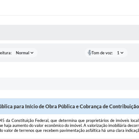
 MÍDIAS
eitura:
Tom de voz:
blica para Início de Obra Pública e Cobrança de Contribuiçã
145 da Constituição Federal, que determina que proprietários de imóveis loc
e haja aumento do valor econômico do imóvel. A valorização imobiliária decor
o valor de terrenos que recebem pavimentação asfáltica há uma clara indicaçã