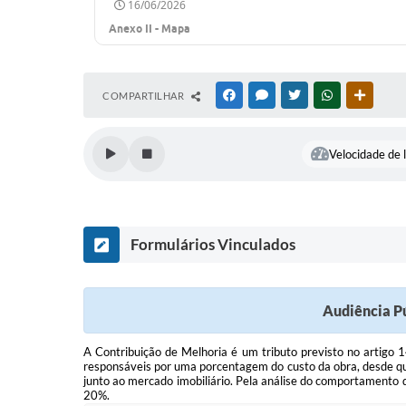
16/06/2026
Anexo II - Mapa
COMPARTILHAR
FACEBOOK
MESSENGER
TWITTER
WHATSAPP
OUTRAS
Velocidade de l
Formulários Vinculados
Audiência Pú
A Contribuição de Melhoria é um tributo previsto no artigo 
responsáveis por uma porcentagem do custo da obra, desde qu
junto ao mercado imobiliário. Pela análise do comportamento d
20%.