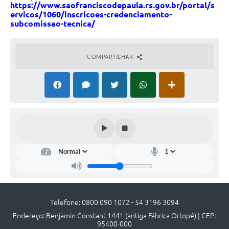
https://www.saofranciscodepaula.rs.gov.br/portal/s
UERGS - Universidade Estadual do RS
ervicos/1060/inscricoes-credenciamento-
subcomissao-tecnica/
Turismo
Receitas
COMPARTILHAR
Despesas
Despesas por órgãos
Relatório de gestão fiscal
Relatório circunstanciado
Gestão Fiscal
LicitaCon
Contratos
Telefone: 0800 090 1072 - 54 3196 3094
Colaborador
Endereço: Benjamin Constant 1441 (antiga Fábrica Ortopé) | CEP:
95400-000