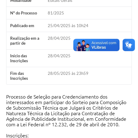
Modalidade
Editais Gerais
Acesso à Informação
Nº do Processo
81/2025
Turismo em São Chico
Publicado em
25/04/2025 às 10h24
Guia Credenciamento Pregao Online Banrisul
Realização em a
28/04/2025
partir de
Valores Terra Nua-VTN
Início das
28/04/2025
Plano de Saneamento
Inscrições
Combate ao Coronavírus
Fim das
28/05/2025 às 23h59
Inscrições
Devedores de ICMS/IPVA.
Contas Públicas
Processo de Seleção para Credenciamento dos
interessados em participar do Sorteio para Composição
de Subcomissão Técnica que Julgará os Critérios de
Publicações Legais
Natureza Técnica da Licitação para Contratação de
Agência de Publicidade Institucional, em Conformidade
Casa do Trabalhador
com a Lei Federal nº 12.232, de 29 de abril de 2010.
UAB - Universidade Aberta do Brasil
Inscrições: