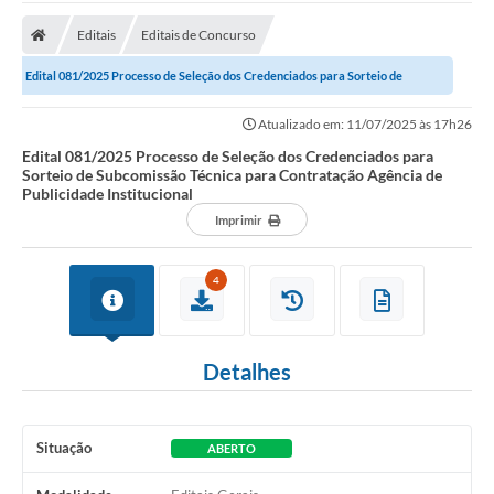
Carta de Serviços
Editais
Editais de Concurso
Secretarias
Edital 081/2025 Processo de Seleção dos Credenciados para Sorteio de
A Cidade
Subcomissão Técnica para Contratação...
Atualizado em: 11/07/2025 às 17h26
Publicações Oficiais
Edital 081/2025 Processo de Seleção dos Credenciados para
Sorteio de Subcomissão Técnica para Contratação Agência de
Transparência
Publicidade Institucional
Imprimir
Coronavírus
Consórcio Josafaz
4
EMPREGA
Multimídia
Detalhes
Contato
Sala do Empreendedor
Situação
ABERTO
Lei Geral de Proteção de dados - LGPD