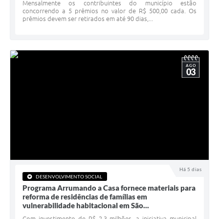
Serviços Online
Mensalmente os contribuintes do município estão
concorrendo a 5 prêmios no valor de R$ 500,00 cada. Os
prêmios devem ser retirados em até 90 dias,...
Telefones Úteis
Jornal
Agenda
AGO
03
SIC
Diário Oficial
Notícias
AUDIÊNCIA PÚBLICA - PLANEJA-URB 01
Inscrições Curso Informática para Aplicativos de Escritório
Há 5 dias
Inscrições - Estagiário
DESENVOLVIMENTO SOCIAL
Programa Arrumando a Casa fornece materiais para
reforma de residências de famílias em
vulnerabilidade habitacional em São...
Com investimento de R$ 2,3 milhões, a iniciativa municipal