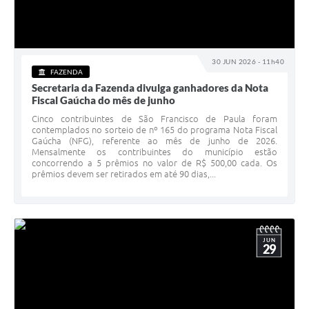
30 JUN 2026 - 11h40
FAZENDA
Secretaria da Fazenda divulga ganhadores da Nota
Fiscal Gaúcha do mês de junho
Cinco contribuintes de São Francisco de Paula foram
contemplados no sorteio de nº 165 do programa Nota Fiscal
Gaúcha (NFG), referente ao mês de junho de 2026.
Mensalmente os contribuintes do município estão
concorrendo a 5 prêmios no valor de R$ 500,00 cada. Os
prêmios devem ser retirados em até 90 dias,...
JUN
29