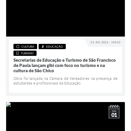
01 JUL 2026 - 14h32
CULTURA
EDUCAÇÃO
TURISMO
Secretarias de Educação e Turismo de São Francisco
de Paula lançam gibi com foco no turismo e na
cultura de São Chico
Obra foi lançada na Câmara de Vereadores na presença de
estudantes e profissionais da Educação
JUL
01