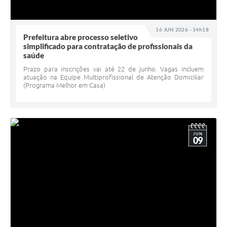
16 JUN 2026 - 14h18
Prefeitura abre processo seletivo
simplificado para contratação de profissionais da
saúde
Prazo para inscrições vai até 22 de junho. Vagas incluem
atuação na Equipe Multiprofissional de Atenção Domiciliar
(Programa Melhor em Casa)
JUN
09