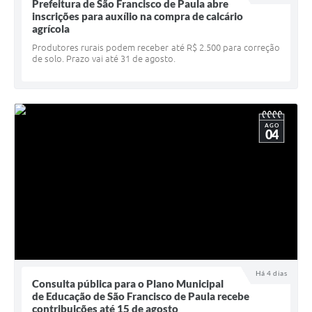
Quadro de Pessoal
Prefeitura de São Francisco de Paula abre
inscrições para auxílio na compra de calcário
Veículos
agrícola
Produtores rurais podem receber até R$ 2.500 para correção
Imóveis locados
de solo. Prazo vai até 31 de agosto.
Imóveis territorial
Imóveis predial
AGO
04
Legislação consolidada
GERAR BOLETO DE IPTU/ISS/ALVARÁ/CERTIDÕES
Dúvidas frequentes
Cadastro de Fornecedores
câmara de vereadores
Alvarás
Há 4 dias
Consulta pública para o Plano Municipal
de Educação de São Francisco de Paula recebe
Proteção ambiental
contribuições até 15 de agosto