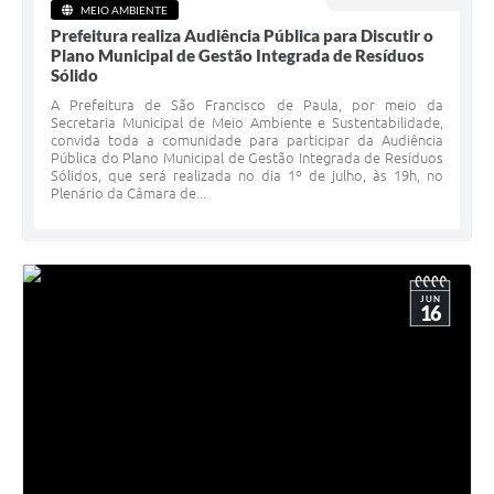
MEIO AMBIENTE
Prefeitura realiza Audiência Pública para Discutir o
Plano Municipal de Gestão Integrada de Resíduos
Sólido
A Prefeitura de São Francisco de Paula, por meio da
Secretaria Municipal de Meio Ambiente e Sustentabilidade,
convida toda a comunidade para participar da Audiência
Pública do Plano Municipal de Gestão Integrada de Resíduos
Sólidos, que será realizada no dia 1º de julho, às 19h, no
Plenário da Câmara de...
JUN
16