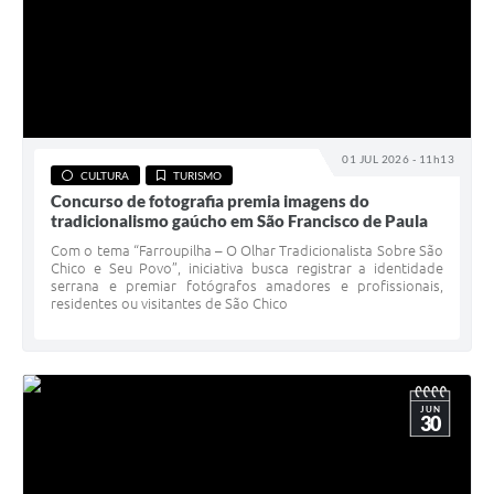
01 JUL 2026 - 11h13
CULTURA
TURISMO
Concurso de fotografia premia imagens do
tradicionalismo gaúcho em São Francisco de Paula
Com o tema “Farroupilha – O Olhar Tradicionalista Sobre São
Chico e Seu Povo”, iniciativa busca registrar a identidade
serrana e premiar fotógrafos amadores e profissionais,
residentes ou visitantes de São Chico
JUN
30