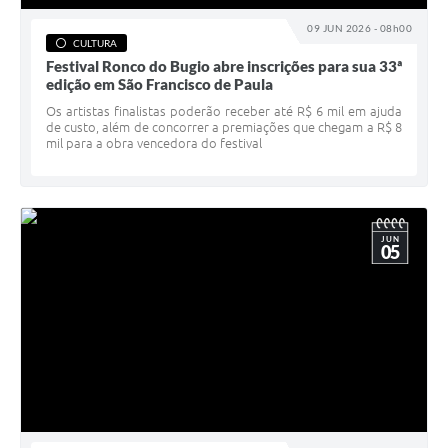
09 JUN 2026 - 08h00
CULTURA
Festival Ronco do Bugio abre inscrições para sua 33ª
edição em São Francisco de Paula
Os artistas finalistas poderão receber até R$ 6 mil em ajuda
de custo, além de concorrer a premiações que chegam a R$ 8
mil para a obra vencedora do festival
JUN
05