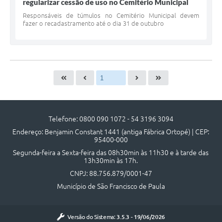
regularizar cessão de uso no Cemitério Municipal
Responsáveis de túmulos no Cemitério Municipal devem
fazer o recadastramento até o dia 31 de outubro
Telefone: 0800 090 1072 - 54 3196 3094
Endereço: Benjamin Constant 1441 (antiga Fábrica Ortopé) | CEP:
95400-000
Segunda-feira a Sexta-feira das 08h30min às 11h30 e à tarde das
13h30min às 17h.
CNPJ: 88.756.879/0001-47
Município de São Francisco de Paula
Versão do Sistema:
3.5.3 - 19/06/2026