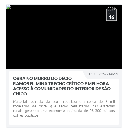
JUL
16
16 JUL 2026 - 14h53
OBRA NO MORRO DO DÉCIO
RAMOS ELIMINA TRECHO CRÍTICO E MELHORA
ACESSO À COMUNIDADES DO INTERIOR DE SÃO
CHICO
Material retirado da obra resultou em cerca de 6 mil
toneladas de brita, que serão reutilizadas nas estradas
rurais, gerando uma economia estimada de R$ 300 mil aos
cofres públicos