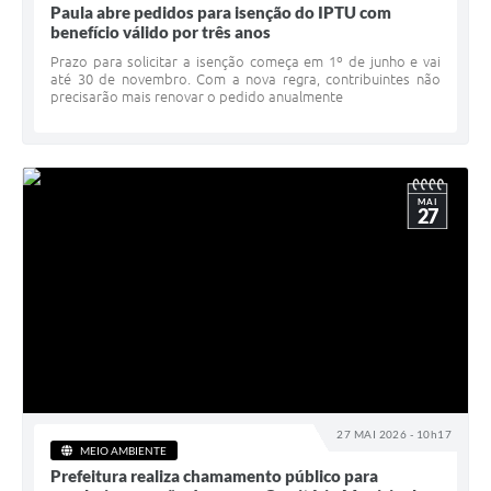
Paula abre pedidos para isenção do IPTU com
benefício válido por três anos
Prazo para solicitar a isenção começa em 1º de junho e vai
até 30 de novembro. Com a nova regra, contribuintes não
precisarão mais renovar o pedido anualmente
MAI
27
27 MAI 2026 - 10h17
MEIO AMBIENTE
Prefeitura realiza chamamento público para