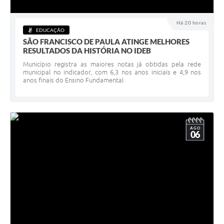
Acesso à Informação
Há 20 horas
EDUCAÇÃO
Turismo em São Chico
SÃO FRANCISCO DE PAULA ATINGE MELHORES
RESULTADOS DA HISTÓRIA NO IDEB
Guia Credenciamento Pregao Online Banrisul
Município registra as maiores notas já obtidas pela rede
municipal no indicador, com 6,3 nos anos iniciais e 4,9 nos
Valores Terra Nua - VTN
anos finais do Ensino Fundamental
Plano de Saneamento
Combate ao Coronavírus
AGO
06
Devedores de ICMS/IPVA.
Contas Públicas
Publicações Legais
Casa do Trabalhador
UAB - Universidade Aberta do Brasil