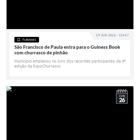
29 JUN 2026 - 12h47
TURISMO
São Francisco de Paula entra para o Guiness Book
com churrasco de pinhão
Município emplacou no livro dos recordes participando da 4ª
edição da ExpoChurrasco
JUN
26