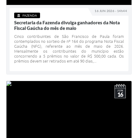
16 JUN 2026 - 14h44
FAZENDA
Secretaria da Fazenda divulga ganhadores da Nota
Fiscal Gaúcha do mês de maio
Cinco contribuintes de São Francisco de Paula foram
contemplados no sorteio de nº 164 do programa Nota Fiscal
Gaúcha (NFG), referente ao mês de maio de 2026.
Mensalmente os contribuintes do município estão
concorrendo a 5 prêmios no valor de R$ 500,00 cada. Os
prêmios devem ser retirados em até 90 dias,...
JUN
16