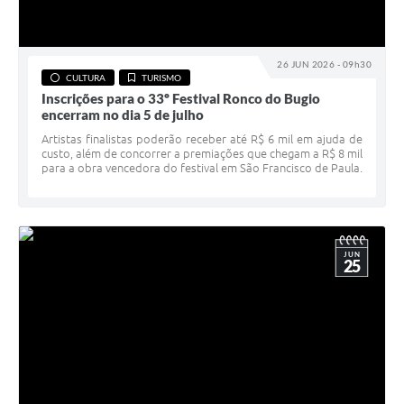
26 JUN 2026 - 09h30
CULTURA
TURISMO
Inscrições para o 33º Festival Ronco do Bugio
encerram no dia 5 de julho
Artistas finalistas poderão receber até R$ 6 mil em ajuda de
custo, além de concorrer a premiações que chegam a R$ 8 mil
para a obra vencedora do festival em São Francisco de Paula.
JUN
25