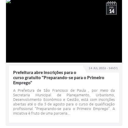
JUL
14
14 JUL 2026 - 14h51
Prefeitura abre inscrições para o
curso gratuito "Preparando-se para o Primeiro
Emprego"
A Prefeitura de São Francisco de Paula , por meio da
Secretaria Municipal de Planejamento, Urbanismo,
Desenvolvimento Econômico e Gestão, está com inscrições
abertas até o dia 5 de agosto para o curso de qualificação
profissional "Preparando-se para o Primeiro Emprego". A
iniciativa é fruto de uma parceria...