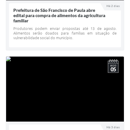
UERGS - Universidade Estadual do RS
Há 2 dias
Prefeitura de São Francisco de Paula abre
edital para compra de alimentos da agricultura
Turismo
familiar
Receitas
Produtores podem enviar propostas até 13 de agosto.
Alimentos serão doados para famílias em situação de
vulnerabilidade social do município.
Despesas
Despesas por órgãos
Relatório de gestão fiscal
AGO
05
Relatório circunstanciado
Gestão Fiscal
LicitaCon
Contratos
Colaborador
Há 3 dias