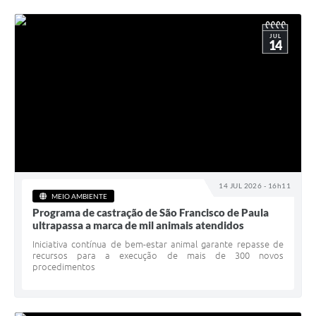
JUL
14
14 JUL 2026 - 16h11
MEIO AMBIENTE
Programa de castração de São Francisco de Paula
ultrapassa a marca de mil animais atendidos
Iniciativa contínua de bem-estar animal garante repasse de
recursos para a execução de mais de 300 novos
procedimentos