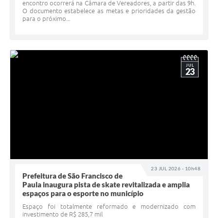
encontro ocorrerá na Câmara de Vereadores, a partir das 9h.
O documento estabelece as metas e prioridades da gestão
para o próximo...
JUL
23
23 JUL 2026 - 10h48
Prefeitura de São Francisco de
Paula inaugura pista de skate revitalizada e amplia
espaços para o esporte no município
Espaço foi totalmente reformado e modernizado com
investimento de R$ 285,7 mil