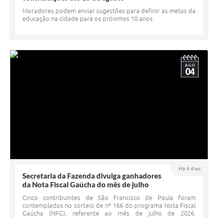
Minuta Cód. Postura
Moradores podem enviar sugestões para definir as metas da
educação na cidade para os próximos 10 anos
NFS-e
Galeria de Fotos
AGO
Audiências Públicas
04
Arquivos para Download
Galeria de Vídeos
Conselhos
Projetos
Contas Públicas
Há 4 dias
Secretaria da Fazenda divulga ganhadores
Legislação
da Nota Fiscal Gaúcha do mês de julho
Cinco contribuintes de São Francisco de Paula foram
Editais
contemplados no sorteio de nº 166 do programa Nota Fiscal
Gaúcha (NFG), referente ao mês de julho de 2026.