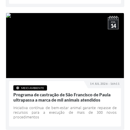
JUL
14
14 JUL 2026 - 16h11
MEIO AMBIENTE
Programa de castração de São Francisco de Paula
ultrapassa a marca de mil animais atendidos
Iniciativa contínua de bem-estar animal garante repasse de
recursos para a execução de mais de 300 novos
procedimentos