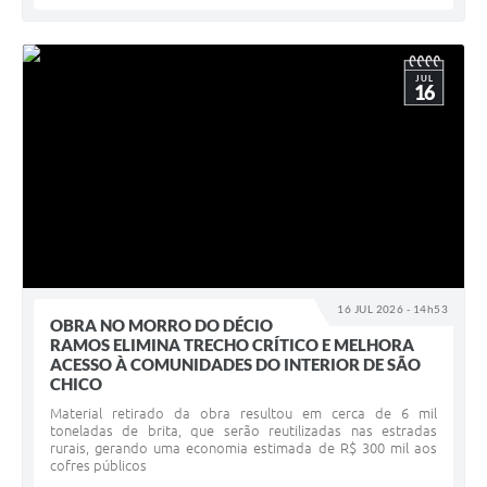
JUL
16
16 JUL 2026 - 14h53
OBRA NO MORRO DO DÉCIO
RAMOS ELIMINA TRECHO CRÍTICO E MELHORA
ACESSO À COMUNIDADES DO INTERIOR DE SÃO
CHICO
Material retirado da obra resultou em cerca de 6 mil
toneladas de brita, que serão reutilizadas nas estradas
rurais, gerando uma economia estimada de R$ 300 mil aos
cofres públicos