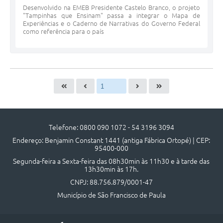
Desenvolvido na EMEB Presidente Castelo Branco, o projeto
"Tampinhas que Ensinam" passa a integrar o Mapa de
Experiências e o Caderno de Narrativas do Governo Federal
como referência para o país
Telefone: 0800 090 1072 - 54 3196 3094
Endereço: Benjamin Constant 1441 (antiga Fábrica Ortopé) | CEP:
95400-000
Segunda-feira a Sexta-feira das 08h30min às 11h30 e à tarde das
13h30min às 17h.
CNPJ: 88.756.879/0001-47
Município de São Francisco de Paula