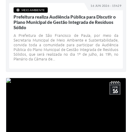
16 JUN 2026 - 15h29
MEIO AMBIENTE
Prefeitura realiza Audiência Pública para Discutir o
Plano Municipal de Gestão Integrada de Resíduos
Sólido
A Prefeitura de São Francisco de Paula, por meio da
Secretaria Municipal de Meio Ambiente e Sustentabilidade,
convida toda a comunidade para participar da Audiência
Pública do Plano Municipal de Gestão Integrada de Resíduos
Sólidos, que será realizada no dia 1º de julho, às 19h, no
Plenário da Câmara de...
JUN
16