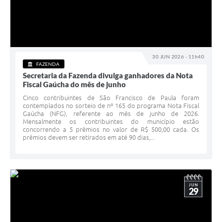
30 JUN 2026 - 11h40
FAZENDA
Secretaria da Fazenda divulga ganhadores da Nota
Fiscal Gaúcha do mês de junho
Cinco contribuintes de São Francisco de Paula foram
contemplados no sorteio de nº 165 do programa Nota Fiscal
Gaúcha (NFG), referente ao mês de junho de 2026.
Mensalmente os contribuintes do município estão
concorrendo a 5 prêmios no valor de R$ 500,00 cada. Os
prêmios devem ser retirados em até 90 dias,...
JUN
29