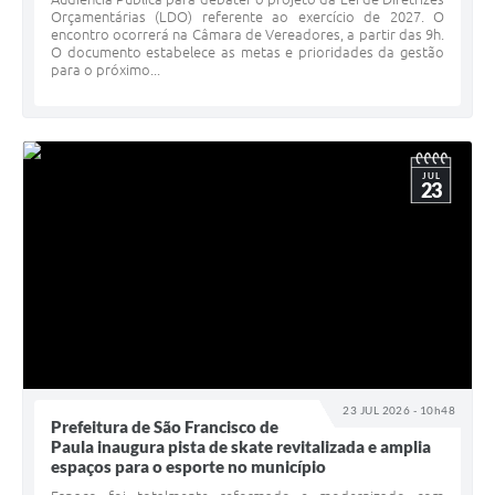
Orçamentárias (LDO) referente ao exercício de 2027. O
encontro ocorrerá na Câmara de Vereadores, a partir das 9h.
O documento estabelece as metas e prioridades da gestão
para o próximo...
JUL
23
23 JUL 2026 - 10h48
Prefeitura de São Francisco de
Paula inaugura pista de skate revitalizada e amplia
espaços para o esporte no município