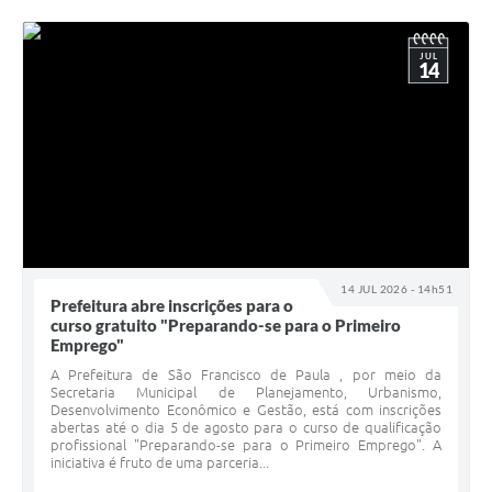
JUL
14
14 JUL 2026 - 14h51
Prefeitura abre inscrições para o
curso gratuito "Preparando-se para o Primeiro
Emprego"
A Prefeitura de São Francisco de Paula , por meio da
Secretaria Municipal de Planejamento, Urbanismo,
Desenvolvimento Econômico e Gestão, está com inscrições
abertas até o dia 5 de agosto para o curso de qualificação
profissional "Preparando-se para o Primeiro Emprego". A
iniciativa é fruto de uma parceria...