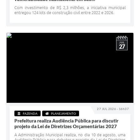
Serviços Online
Com investimento de R$ 2,3 milhões, a iniciativa municipal
entregou 124 kits de construção civil entre 2022 e 2026.
Telefones Úteis
Jornal
Agenda
JUL
27
SIC
Diário Oficial
Notícias
AUDIÊNCIA PÚBLICA - PLANEJA-URB 01
Inscrições Curso Informática para Aplicativos de Escritório
27 JUL 2026 - 16h37
Inscrições - Estagiário
FAZENDA
PLANEJAMENTO
Prefeitura realiza Audiência Pública para discutir
projeto da Lei de Diretrizes Orçamentárias 2027
A Administração Municipal realiza, no dia 10 de agosto, uma
Audiência Pública para debater o projeto da Lei de Diretrizes