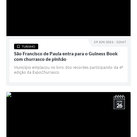
29 JUN 2026 - 12h47
TURISMO
São Francisco de Paula entra para o Guiness Book
com churrasco de pinhão
Município emplacou no livro dos recordes participando da 4ª
edição da ExpoChurrasco
JUN
26