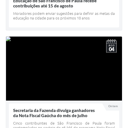
Quadro de Pessoal
Educação de São Francisco de Paula recebe
contribuições até 15 de agosto
Veículos
Moradores podem enviar sugestões para definir as metas da
educação na cidade para os próximos 10 anos
Imóveis locados
Imóveis territorial
Imóveis predial
AGO
04
Legislação consolidada
GERAR BOLETO DE IPTU/ISS/ALVARÁ/CERTIDÕES
Dúvidas frequentes
Cadastro de Fornecedores
câmara de vereadores
Ontem
Secretaria da Fazenda divulga ganhadores
Alvarás
da Nota Fiscal Gaúcha do mês de julho
Proteção ambiental
Cinco contribuintes de São Francisco de Paula foram
contemplados no sorteio de nº 166 do programa Nota Fiscal