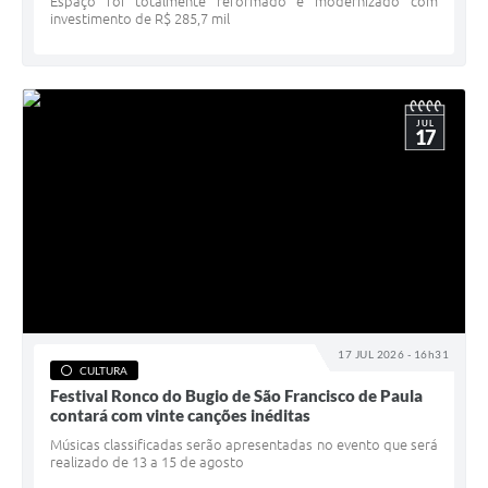
Espaço foi totalmente reformado e modernizado com
investimento de R$ 285,7 mil
JUL
17
17 JUL 2026 - 16h31
CULTURA
Festival Ronco do Bugio de São Francisco de Paula
contará com vinte canções inéditas
Músicas classificadas serão apresentadas no evento que será
realizado de 13 a 15 de agosto