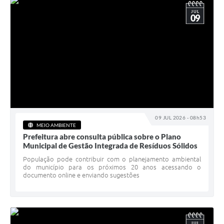
JUL
09
09 JUL 2026 - 08h53
MEIO AMBIENTE
Prefeitura abre consulta pública sobre o Plano
Municipal de Gestão Integrada de Resíduos Sólidos
População pode contribuir com o planejamento ambiental
do município para os próximos 20 anos acessando o
documento online e enviando sugestões
JUL