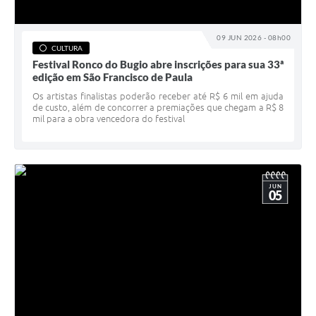
09 JUN 2026 - 08h00
CULTURA
Festival Ronco do Bugio abre inscrições para sua 33ª
edição em São Francisco de Paula
Os artistas finalistas poderão receber até R$ 6 mil em ajuda
de custo, além de concorrer a premiações que chegam a R$ 8
mil para a obra vencedora do festival
JUN
05