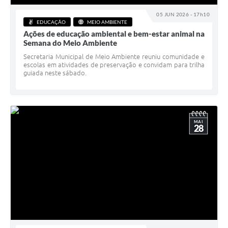
05 JUN 2026 - 17h10
EDUCAÇÃO
MEIO AMBIENTE
Ações de educação ambiental e bem-estar animal na
Semana do Meio Ambiente
Secretaria Municipal de Meio Ambiente reuniu comunidade e
escolas em atividades de preservação e convidam para trilha
guiada neste sábado.
MAI
28