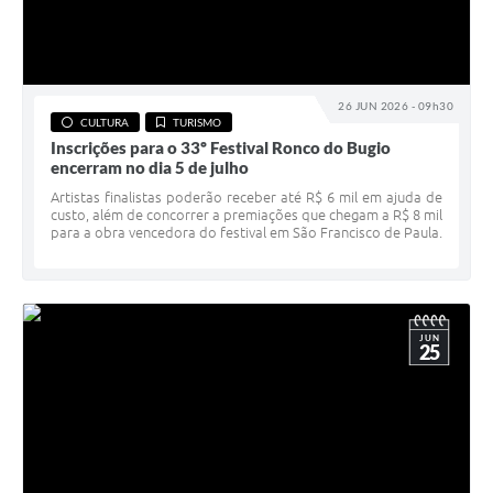
26 JUN 2026 - 09h30
CULTURA
TURISMO
Inscrições para o 33º Festival Ronco do Bugio
encerram no dia 5 de julho
Artistas finalistas poderão receber até R$ 6 mil em ajuda de
custo, além de concorrer a premiações que chegam a R$ 8 mil
para a obra vencedora do festival em São Francisco de Paula.
JUN
25