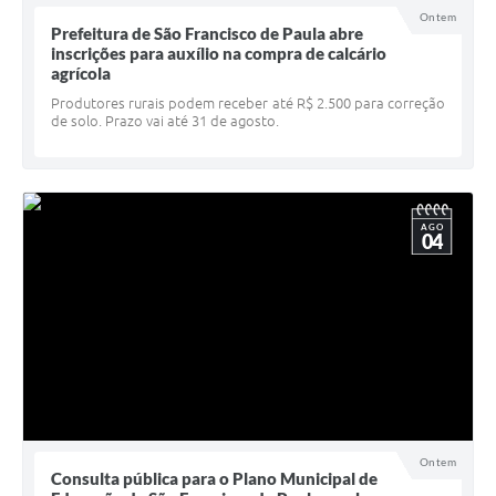
Ontem
UERGS - Universidade Estadual do RS
Prefeitura de São Francisco de Paula abre
inscrições para auxílio na compra de calcário
Turismo
agrícola
Produtores rurais podem receber até R$ 2.500 para correção
Receitas
de solo. Prazo vai até 31 de agosto.
Despesas
Despesas por órgãos
AGO
Relatório de gestão fiscal
04
Relatório circunstanciado
Gestão Fiscal
LicitaCon
Contratos
Colaborador
Ontem
Consulta pública para o Plano Municipal de