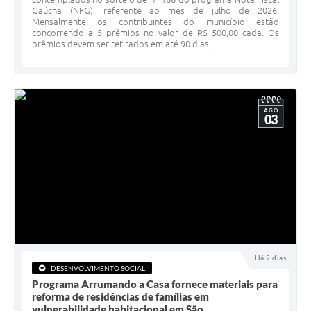
Gaúcha (NFG), referente ao mês de julho de 2026.
Minuta Cód. Postura
Mensalmente os contribuintes do município estão
concorrendo a 5 prêmios no valor de R$ 500,00 cada. Os
NFS-e
prêmios devem ser retirados em até 90 dias,...
Galeria de Fotos
Audiências Públicas
AGO
03
Arquivos para Download
Galeria de Vídeos
Conselhos
Projetos
Contas Públicas
Legislação
Há 2 dias
DESENVOLVIMENTO SOCIAL
Programa Arrumando a Casa fornece materiais para
Editais
reforma de residências de famílias em
vulnerabilidade habitacional em São...