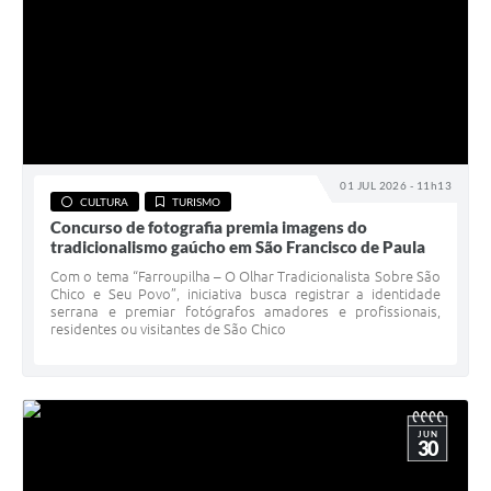
01 JUL 2026 - 11h13
CULTURA
TURISMO
Concurso de fotografia premia imagens do
tradicionalismo gaúcho em São Francisco de Paula
Com o tema “Farroupilha – O Olhar Tradicionalista Sobre São
Chico e Seu Povo”, iniciativa busca registrar a identidade
serrana e premiar fotógrafos amadores e profissionais,
residentes ou visitantes de São Chico
JUN
30