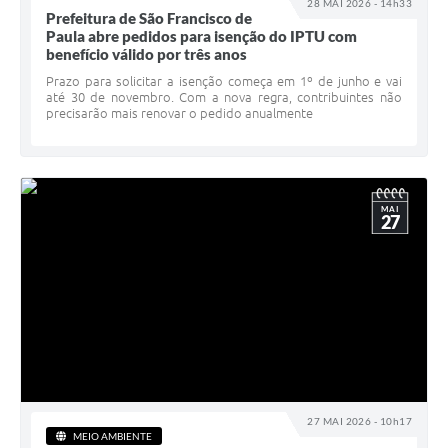
28 MAI 2026 - 14h33
Prefeitura de São Francisco de
Paula abre pedidos para isenção do IPTU com
benefício válido por três anos
Prazo para solicitar a isenção começa em 1º de junho e vai
até 30 de novembro. Com a nova regra, contribuintes não
precisarão mais renovar o pedido anualmente
MAI
27
27 MAI 2026 - 10h17
MEIO AMBIENTE