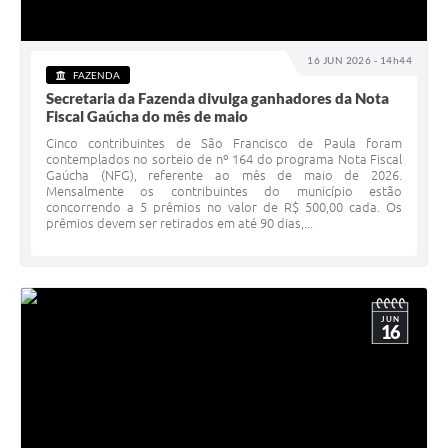
16 JUN 2026 - 14h44
FAZENDA
Secretaria da Fazenda divulga ganhadores da Nota
Fiscal Gaúcha do mês de maio
Cinco contribuintes de São Francisco de Paula foram
contemplados no sorteio de nº 164 do programa Nota Fiscal
Gaúcha (NFG), referente ao mês de maio de 2026.
Mensalmente os contribuintes do município estão
concorrendo a 5 prêmios no valor de R$ 500,00 cada. Os
prêmios devem ser retirados em até 90 dias,...
JUN
16