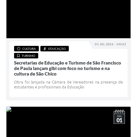
01 JUL 2026 - 14h32
CULTURA
EDUCAÇÃO
TURISMO
Secretarias de Educação e Turismo de São Francisco
de Paula lançam gibi com foco no turismo e na
cultura de São Chico
Obra foi lançada na Câmara de Vereadores na presença de
estudantes e profissionais da Educação
JUL
01