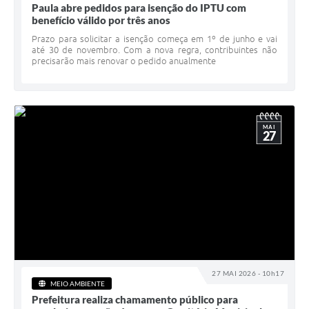
Paula abre pedidos para isenção do IPTU com
benefício válido por três anos
Prazo para solicitar a isenção começa em 1º de junho e vai
até 30 de novembro. Com a nova regra, contribuintes não
precisarão mais renovar o pedido anualmente
MAI
27
27 MAI 2026 - 10h17
MEIO AMBIENTE
Prefeitura realiza chamamento público para