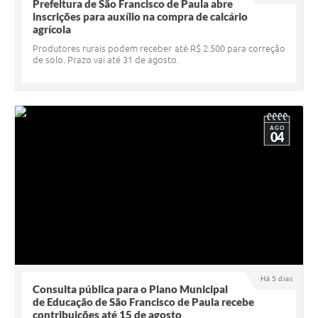
Quadro de Pessoal
Prefeitura de São Francisco de Paula abre
inscrições para auxílio na compra de calcário
Veículos
agrícola
Produtores rurais podem receber até R$ 2.500 para correção
Imóveis locados
de solo. Prazo vai até 31 de agosto.
Imóveis territorial
Imóveis predial
AGO
04
Legislação consolidada
GERAR BOLETO DE IPTU/ISS/ALVARÁ/CERTIDÕES
Dúvidas frequentes
Cadastro de Fornecedores
câmara de vereadores
Alvarás
Há 5 dias
Consulta pública para o Plano Municipal
de Educação de São Francisco de Paula recebe
Proteção ambiental
contribuições até 15 de agosto