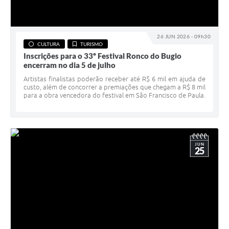
26 JUN 2026 - 09h30
CULTURA
TURISMO
Inscrições para o 33º Festival Ronco do Bugio
encerram no dia 5 de julho
Artistas finalistas poderão receber até R$ 6 mil em ajuda de
custo, além de concorrer a premiações que chegam a R$ 8 mil
para a obra vencedora do festival em São Francisco de Paula.
JUN
25