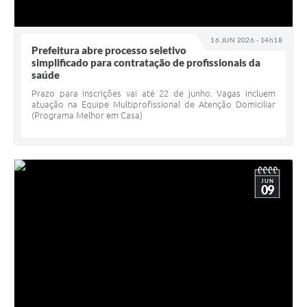
16 JUN 2026 - 14h18
Prefeitura abre processo seletivo
simplificado para contratação de profissionais da
saúde
Prazo para inscrições vai até 22 de junho. Vagas incluem
atuação na Equipe Multiprofissional de Atenção Domiciliar
(Programa Melhor em Casa)
JUN
09