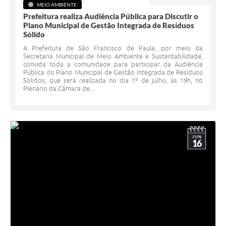
MEIO AMBIENTE
Prefeitura realiza Audiência Pública para Discutir o
Plano Municipal de Gestão Integrada de Resíduos
Sólido
A Prefeitura de São Francisco de Paula, por meio da
Secretaria Municipal de Meio Ambiente e Sustentabilidade,
convida toda a comunidade para participar da Audiência
Pública do Plano Municipal de Gestão Integrada de Resíduos
Sólidos, que será realizada no dia 1º de julho, às 19h, no
Plenário da Câmara de...
JUN
16