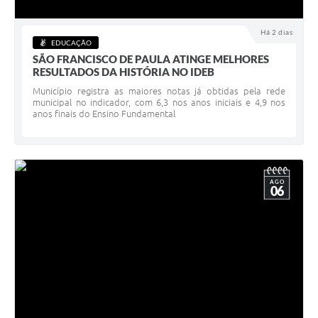
Acesso à Informação
Há 2 dias
EDUCAÇÃO
Turismo em São Chico
SÃO FRANCISCO DE PAULA ATINGE MELHORES
RESULTADOS DA HISTÓRIA NO IDEB
Guia Credenciamento Pregao Online Banrisul
Município registra as maiores notas já obtidas pela rede
municipal no indicador, com 6,3 nos anos iniciais e 4,9 nos
Valores Terra Nua - VTN
anos finais do Ensino Fundamental
Plano de Saneamento
Combate ao Coronavírus
AGO
06
Devedores de ICMS/IPVA.
Contas Públicas
Publicações Legais
Casa do Trabalhador
UAB - Universidade Aberta do Brasil