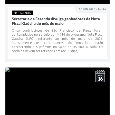
16 JUN 2026 - 14h44
FAZENDA
Secretaria da Fazenda divulga ganhadores da Nota
Fiscal Gaúcha do mês de maio
Cinco contribuintes de São Francisco de Paula foram
contemplados no sorteio de nº 164 do programa Nota Fiscal
Gaúcha (NFG), referente ao mês de maio de 2026.
Mensalmente os contribuintes do município estão
concorrendo a 5 prêmios no valor de R$ 500,00 cada. Os
prêmios devem ser retirados em até 90 dias,...
JUN
16