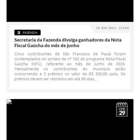
30 JUN 2026 - 11h40
FAZENDA
Secretaria da Fazenda divulga ganhadores da Nota
Fiscal Gaúcha do mês de junho
Cinco contribuintes de São Francisco de Paula foram
contemplados no sorteio de nº 165 do programa Nota Fiscal
Gaúcha (NFG), referente ao mês de junho de 2026.
Mensalmente os contribuintes do município estão
concorrendo a 5 prêmios no valor de R$ 500,00 cada. Os
prêmios devem ser retirados em até 90 dias,...
JUN
29