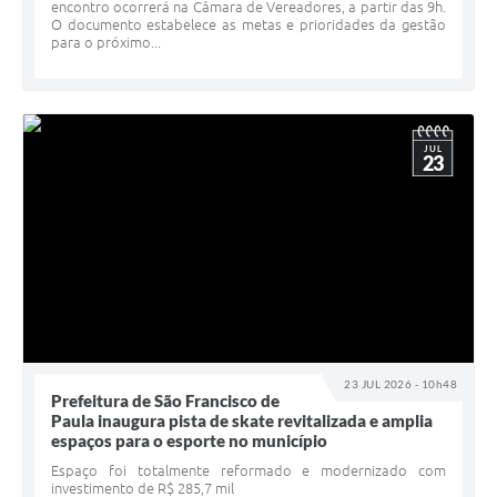
encontro ocorrerá na Câmara de Vereadores, a partir das 9h.
O documento estabelece as metas e prioridades da gestão
para o próximo...
JUL
23
23 JUL 2026 - 10h48
Prefeitura de São Francisco de
Paula inaugura pista de skate revitalizada e amplia
espaços para o esporte no município
Espaço foi totalmente reformado e modernizado com
investimento de R$ 285,7 mil