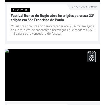
09 JUN 2026 - 08h00
CULTURA
Festival Ronco do Bugio abre inscrições para sua 33ª
edição em São Francisco de Paula
Os artistas finalistas poderão receber até R$ 6 mil em ajuda
de custo, além de concorrer a premiações que chegam a R$ 8
mil para a obra vencedora do festival
JUN
05