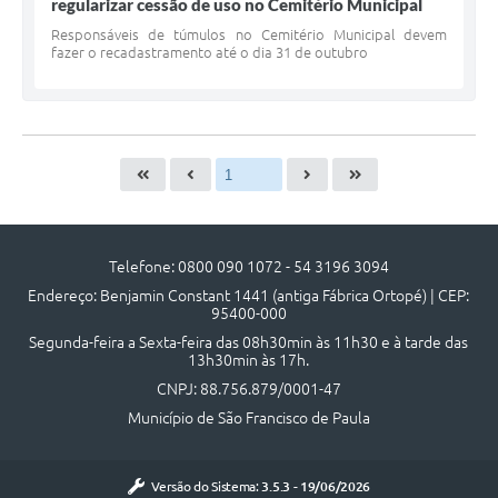
regularizar cessão de uso no Cemitério Municipal
Responsáveis de túmulos no Cemitério Municipal devem
fazer o recadastramento até o dia 31 de outubro
Telefone: 0800 090 1072 - 54 3196 3094
Endereço: Benjamin Constant 1441 (antiga Fábrica Ortopé) | CEP:
95400-000
Segunda-feira a Sexta-feira das 08h30min às 11h30 e à tarde das
13h30min às 17h.
CNPJ: 88.756.879/0001-47
Município de São Francisco de Paula
Versão do Sistema:
3.5.3 - 19/06/2026