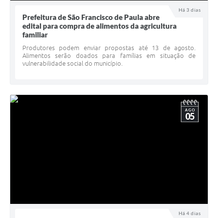
UERGS - Universidade Estadual do RS
Há 3 dias
Prefeitura de São Francisco de Paula abre
edital para compra de alimentos da agricultura
Turismo
familiar
Receitas
Produtores podem enviar propostas até 13 de agosto.
Alimentos serão doados para famílias em situação de
vulnerabilidade social do município.
Despesas
Despesas por órgãos
Relatório de gestão fiscal
AGO
05
Relatório circunstanciado
Gestão Fiscal
LicitaCon
Contratos
Colaborador
Há 4 dias