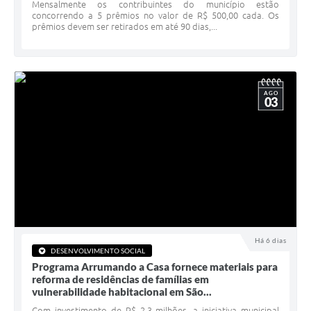
Serviços Online
Mensalmente os contribuintes do município estão
concorrendo a 5 prêmios no valor de R$ 500,00 cada. Os
prêmios devem ser retirados em até 90 dias,...
Telefones Úteis
Jornal
Agenda
AGO
03
SIC
Diário Oficial
Notícias
AUDIÊNCIA PÚBLICA - PLANEJA-URB 01
Inscrições Curso Informática para Aplicativos de Escritório
Há 6 dias
Inscrições - Estagiário
DESENVOLVIMENTO SOCIAL
Programa Arrumando a Casa fornece materiais para
reforma de residências de famílias em
vulnerabilidade habitacional em São...
Com investimento de R$ 2,3 milhões, a iniciativa municipal