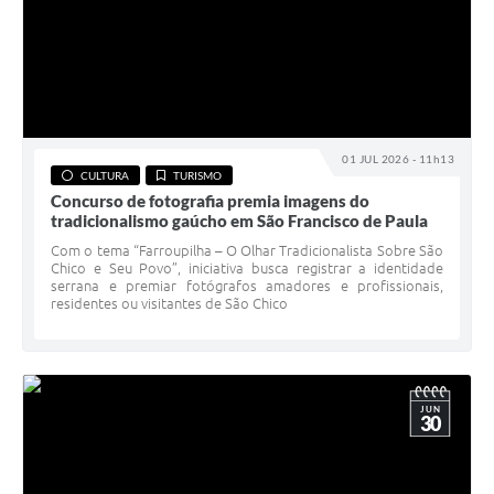
01 JUL 2026 - 11h13
CULTURA
TURISMO
Concurso de fotografia premia imagens do
tradicionalismo gaúcho em São Francisco de Paula
Com o tema “Farroupilha – O Olhar Tradicionalista Sobre São
Chico e Seu Povo”, iniciativa busca registrar a identidade
serrana e premiar fotógrafos amadores e profissionais,
residentes ou visitantes de São Chico
JUN
30