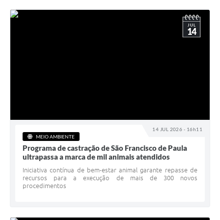
JUL
14
14 JUL 2026 - 16h11
MEIO AMBIENTE
Programa de castração de São Francisco de Paula
ultrapassa a marca de mil animais atendidos
Iniciativa contínua de bem-estar animal garante repasse de
recursos para a execução de mais de 300 novos
procedimentos