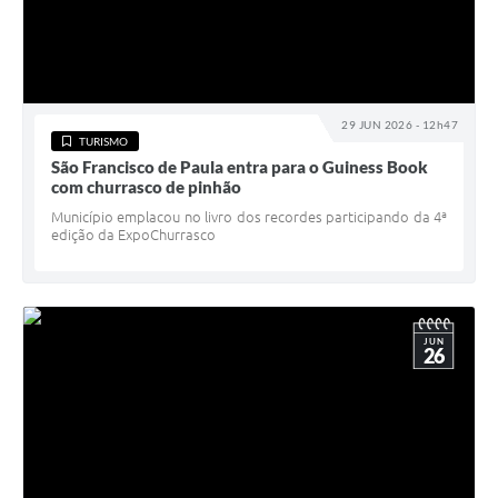
29 JUN 2026 - 12h47
TURISMO
São Francisco de Paula entra para o Guiness Book
com churrasco de pinhão
Município emplacou no livro dos recordes participando da 4ª
edição da ExpoChurrasco
JUN
26