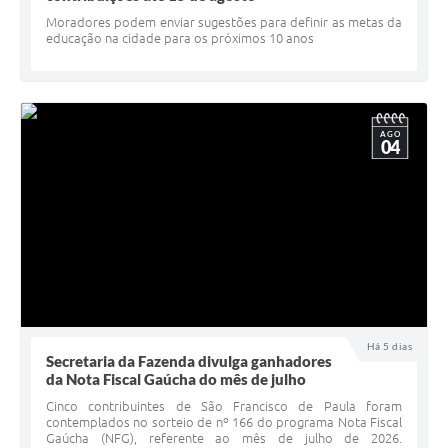
Minuta Cód. Postura
Moradores podem enviar sugestões para definir as metas da
educação na cidade para os próximos 10 anos
NFS-e
Galeria de Fotos
AGO
Audiências Públicas
04
Arquivos para Download
Galeria de Vídeos
Conselhos
Projetos
Contas Públicas
Há 5 dias
Secretaria da Fazenda divulga ganhadores
Legislação
da Nota Fiscal Gaúcha do mês de julho
Cinco contribuintes de São Francisco de Paula foram
Editais
contemplados no sorteio de nº 166 do programa Nota Fiscal
Gaúcha (NFG), referente ao mês de julho de 2026.