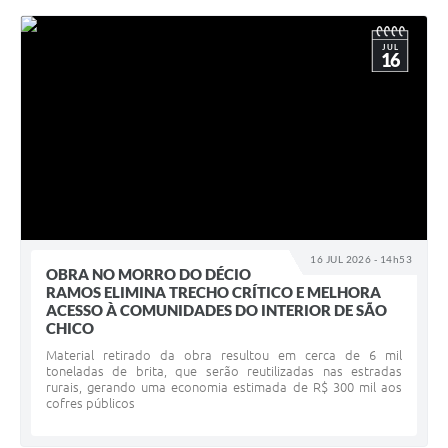
JUL
16
16 JUL 2026 - 14h53
OBRA NO MORRO DO DÉCIO
RAMOS ELIMINA TRECHO CRÍTICO E MELHORA
ACESSO À COMUNIDADES DO INTERIOR DE SÃO
CHICO
Material retirado da obra resultou em cerca de 6 mil
toneladas de brita, que serão reutilizadas nas estradas
rurais, gerando uma economia estimada de R$ 300 mil aos
cofres públicos