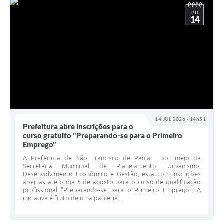
JUL
14
14 JUL 2026 - 14h51
Prefeitura abre inscrições para o
curso gratuito "Preparando-se para o Primeiro
Emprego"
A Prefeitura de São Francisco de Paula , por meio da
Secretaria Municipal de Planejamento, Urbanismo,
Desenvolvimento Econômico e Gestão, está com inscrições
abertas até o dia 5 de agosto para o curso de qualificação
profissional "Preparando-se para o Primeiro Emprego". A
iniciativa é fruto de uma parceria...