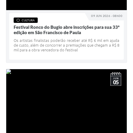
09 JUN 2026 - 08h00
CULTURA
Festival Ronco do Bugio abre inscrições para sua 33ª
edição em São Francisco de Paula
Os artistas finalistas poderão receber até R$ 6 mil em ajuda
de custo, além de concorrer a premiações que chegam a R$ 8
mil para a obra vencedora do festival
JUN
05