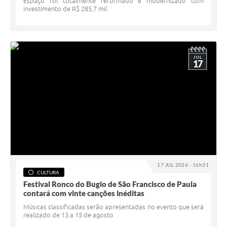
Espaço foi totalmente reformado e modernizado com
investimento de R$ 285,7 mil
JUL
17
17 JUL 2026 - 16h31
CULTURA
Festival Ronco do Bugio de São Francisco de Paula
contará com vinte canções inéditas
Músicas classificadas serão apresentadas no evento que será
realizado de 13 a 15 de agosto