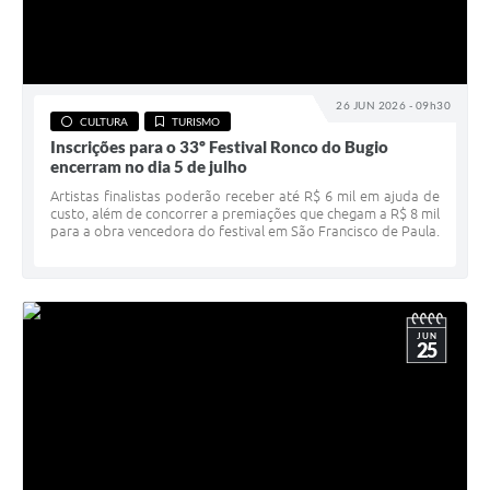
26 JUN 2026 - 09h30
CULTURA
TURISMO
Inscrições para o 33º Festival Ronco do Bugio
encerram no dia 5 de julho
Artistas finalistas poderão receber até R$ 6 mil em ajuda de
custo, além de concorrer a premiações que chegam a R$ 8 mil
para a obra vencedora do festival em São Francisco de Paula.
JUN
25