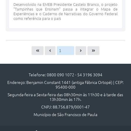
Desenvolvido na EMEB Presidente Castelo Branco, o projeto
"Tampinhas que Ensinam" passa a integrar o Mapa de
Experiências e o Caderno de Narrativas do Governo Federal
como referência para o país
Telefone: 0800 090 1072 - 54 3196 3094
Endereço: Benjamin Constant 1441 (antiga Fábrica Ortopé) | CEP:
95400-000
Segunda-feira a Sexta-feira das 08h30min às 11h30 e à tarde das
13h30min às 17h.
CNPJ: 88.756.879/0001-47
Município de São Francisco de Paula