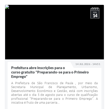
JUL
14
14 JUL 2026 - 14h51
Prefeitura abre inscrições para o
curso gratuito "Preparando-se para o Primeiro
Emprego"
A Prefeitura de São Francisco de Paula , por meio da
Secretaria Municipal de Planejamento, Urbanismo,
Desenvolvimento Econômico e Gestão, está com inscrições
abertas até o dia 5 de agosto para o curso de qualificação
profissional "Preparando-se para o Primeiro Emprego". A
iniciativa é fruto de uma parceria...