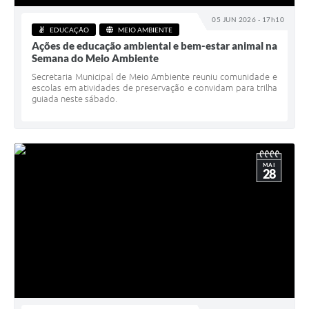
05 JUN 2026 - 17h10
EDUCAÇÃO
MEIO AMBIENTE
Ações de educação ambiental e bem-estar animal na
Semana do Meio Ambiente
Secretaria Municipal de Meio Ambiente reuniu comunidade e
escolas em atividades de preservação e convidam para trilha
guiada neste sábado.
MAI
28