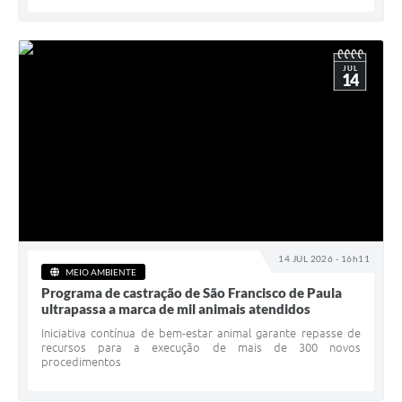
JUL
14
14 JUL 2026 - 16h11
MEIO AMBIENTE
Programa de castração de São Francisco de Paula
ultrapassa a marca de mil animais atendidos
Iniciativa contínua de bem-estar animal garante repasse de
recursos para a execução de mais de 300 novos
procedimentos