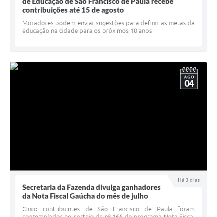
Quadro de Pessoal
de Educação de São Francisco de Paula recebe
contribuições até 15 de agosto
Veículos
Moradores podem enviar sugestões para definir as metas da
educação na cidade para os próximos 10 anos
Imóveis locados
Imóveis territorial
Imóveis predial
AGO
04
Legislação consolidada
GERAR BOLETO DE IPTU/ISS/ALVARÁ/CERTIDÕES
Dúvidas frequentes
Cadastro de Fornecedores
câmara de vereadores
Há 3 dias
Secretaria da Fazenda divulga ganhadores
Alvarás
da Nota Fiscal Gaúcha do mês de julho
Proteção ambiental
Cinco contribuintes de São Francisco de Paula foram
contemplados no sorteio de nº 166 do programa Nota Fiscal