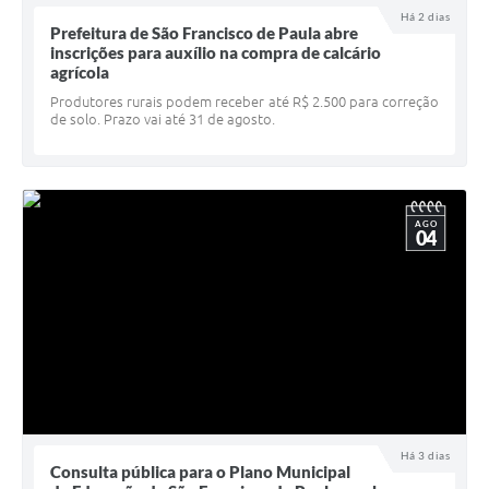
Há 2 dias
UERGS - Universidade Estadual do RS
Prefeitura de São Francisco de Paula abre
inscrições para auxílio na compra de calcário
Turismo
agrícola
Produtores rurais podem receber até R$ 2.500 para correção
Receitas
de solo. Prazo vai até 31 de agosto.
Despesas
Despesas por órgãos
AGO
Relatório de gestão fiscal
04
Relatório circunstanciado
Gestão Fiscal
LicitaCon
Contratos
Colaborador
Há 3 dias
Consulta pública para o Plano Municipal