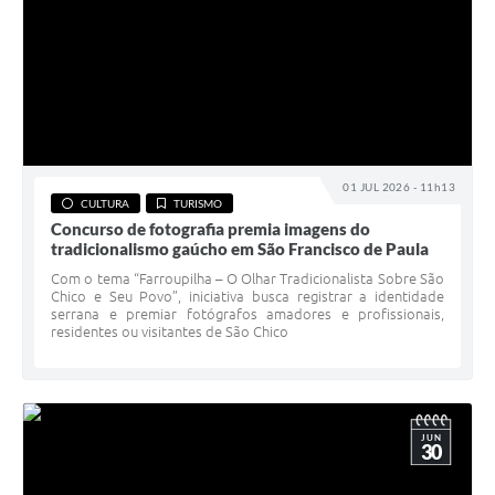
01 JUL 2026 - 11h13
CULTURA
TURISMO
Concurso de fotografia premia imagens do
tradicionalismo gaúcho em São Francisco de Paula
Com o tema “Farroupilha – O Olhar Tradicionalista Sobre São
Chico e Seu Povo”, iniciativa busca registrar a identidade
serrana e premiar fotógrafos amadores e profissionais,
residentes ou visitantes de São Chico
JUN
30