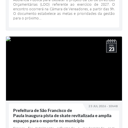
Orçamentárias (LDO) referente ao exercício de 2027. O
encontro ocorrerá na Câmara de Vereadores, a partir das 9h.
O documento estabelece as metas e prioridades da gestão
para o próximo...
JUL
23
23 JUL 2026 - 10h48
Prefeitura de São Francisco de
Paula inaugura pista de skate revitalizada e amplia
espaços para o esporte no município