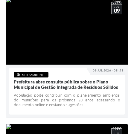
JUL
09
09 JUL 2026 - 08h53
MEIO AMBIENTE
Prefeitura abre consulta pública sobre o Plano
Municipal de Gestão Integrada de Resíduos Sólidos
População pode contribuir com o planejamento ambiental
do município para os próximos 20 anos acessando o
documento online e enviando sugestões
JUL