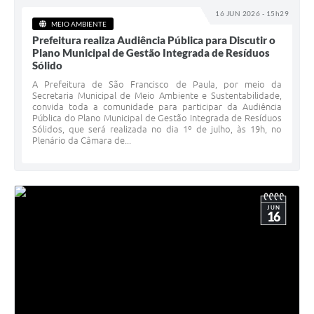
16 JUN 2026 - 15h29
MEIO AMBIENTE
Prefeitura realiza Audiência Pública para Discutir o
Plano Municipal de Gestão Integrada de Resíduos
Sólido
A Prefeitura de São Francisco de Paula, por meio da
Secretaria Municipal de Meio Ambiente e Sustentabilidade,
convida toda a comunidade para participar da Audiência
Pública do Plano Municipal de Gestão Integrada de Resíduos
Sólidos, que será realizada no dia 1º de julho, às 19h, no
Plenário da Câmara de...
JUN
16