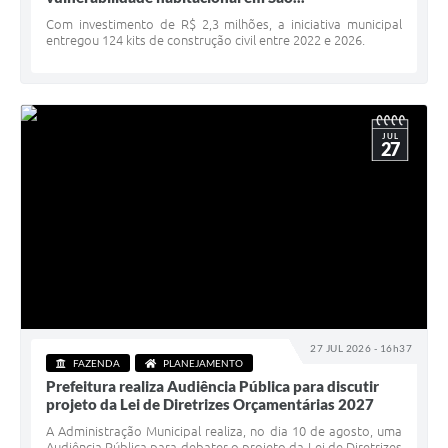
Serviços Online
Com investimento de R$ 2,3 milhões, a iniciativa municipal
entregou 124 kits de construção civil entre 2022 e 2026.
Telefones Úteis
Jornal
Agenda
JUL
27
SIC
Diário Oficial
Notícias
AUDIÊNCIA PÚBLICA - PLANEJA-URB 01
Inscrições Curso Informática para Aplicativos de Escritório
27 JUL 2026 - 16h37
Inscrições - Estagiário
FAZENDA
PLANEJAMENTO
Prefeitura realiza Audiência Pública para discutir
projeto da Lei de Diretrizes Orçamentárias 2027
A Administração Municipal realiza, no dia 10 de agosto, uma
Audiência Pública para debater o projeto da Lei de Diretrizes