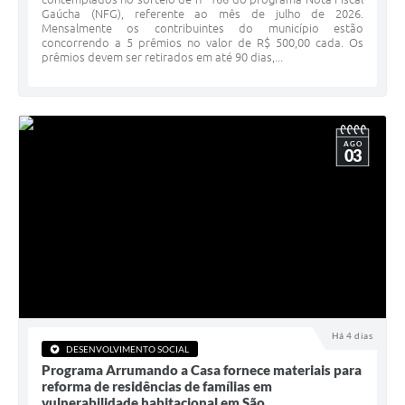
Gaúcha (NFG), referente ao mês de julho de 2026.
Minuta Cód. Postura
Mensalmente os contribuintes do município estão
concorrendo a 5 prêmios no valor de R$ 500,00 cada. Os
NFS-e
prêmios devem ser retirados em até 90 dias,...
Galeria de Fotos
Audiências Públicas
AGO
03
Arquivos para Download
Galeria de Vídeos
Conselhos
Projetos
Contas Públicas
Legislação
Há 4 dias
DESENVOLVIMENTO SOCIAL
Programa Arrumando a Casa fornece materiais para
Editais
reforma de residências de famílias em
vulnerabilidade habitacional em São...