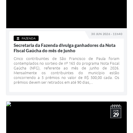
30 JUN 2026 - 11h40
FAZENDA
Secretaria da Fazenda divulga ganhadores da Nota
Fiscal Gaúcha do mês de junho
Cinco contribuintes de São Francisco de Paula foram
contemplados no sorteio de nº 165 do programa Nota Fiscal
Gaúcha (NFG), referente ao mês de junho de 2026.
Mensalmente os contribuintes do município estão
concorrendo a 5 prêmios no valor de R$ 500,00 cada. Os
prêmios devem ser retirados em até 90 dias,...
JUN
29