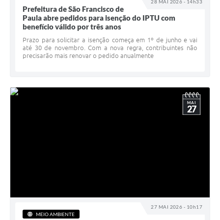
28 MAI 2026 - 14h33
Prefeitura de São Francisco de
Paula abre pedidos para isenção do IPTU com
benefício válido por três anos
Prazo para solicitar a isenção começa em 1º de junho e vai
até 30 de novembro. Com a nova regra, contribuintes não
precisarão mais renovar o pedido anualmente
MAI
27
27 MAI 2026 - 10h17
MEIO AMBIENTE