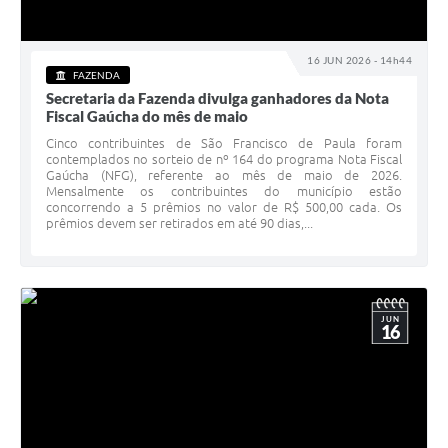
16 JUN 2026 - 14h44
FAZENDA
Secretaria da Fazenda divulga ganhadores da Nota
Fiscal Gaúcha do mês de maio
Cinco contribuintes de São Francisco de Paula foram
contemplados no sorteio de nº 164 do programa Nota Fiscal
Gaúcha (NFG), referente ao mês de maio de 2026.
Mensalmente os contribuintes do município estão
concorrendo a 5 prêmios no valor de R$ 500,00 cada. Os
prêmios devem ser retirados em até 90 dias,...
JUN
16