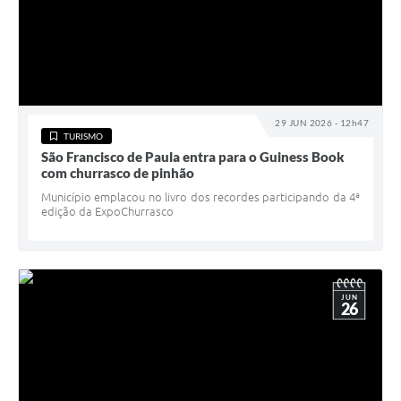
29 JUN 2026 - 12h47
TURISMO
São Francisco de Paula entra para o Guiness Book
com churrasco de pinhão
Município emplacou no livro dos recordes participando da 4ª
edição da ExpoChurrasco
JUN
26