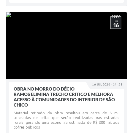
JUL
16
16 JUL 2026 - 14h53
OBRA NO MORRO DO DÉCIO
RAMOS ELIMINA TRECHO CRÍTICO E MELHORA
ACESSO À COMUNIDADES DO INTERIOR DE SÃO
CHICO
Material retirado da obra resultou em cerca de 6 mil
toneladas de brita, que serão reutilizadas nas estradas
rurais, gerando uma economia estimada de R$ 300 mil aos
cofres públicos