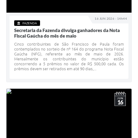
16 JUN 2026 - 14h44
FAZENDA
Secretaria da Fazenda divulga ganhadores da Nota
Fiscal Gaúcha do mês de maio
Cinco contribuintes de São Francisco de Paula foram
contemplados no sorteio de nº 164 do programa Nota Fiscal
Gaúcha (NFG), referente ao mês de maio de 2026.
Mensalmente os contribuintes do município estão
concorrendo a 5 prêmios no valor de R$ 500,00 cada. Os
prêmios devem ser retirados em até 90 dias,...
JUN
16