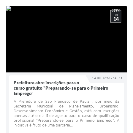
JUL
14
14 JUL 2026 - 14h51
Prefeitura abre inscrições para o
curso gratuito "Preparando-se para o Primeiro
Emprego"
A Prefeitura de São Francisco de Paula , por meio da
Secretaria Municipal de Planejamento, Urbanismo,
Desenvolvimento Econômico e Gestão, está com inscrições
abertas até o dia 5 de agosto para o curso de qualificação
profissional "Preparando-se para o Primeiro Emprego". A
iniciativa é fruto de uma parceria...