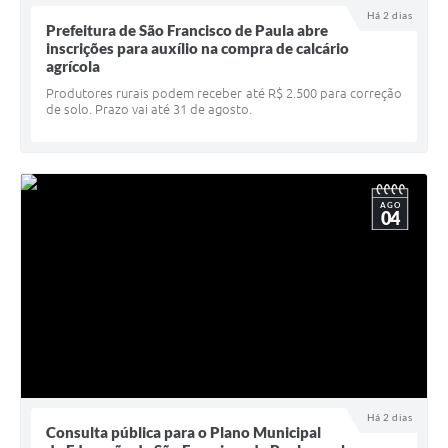
Há 2 dias
UERGS - Universidade Estadual do RS
Prefeitura de São Francisco de Paula abre
inscrições para auxílio na compra de calcário
Turismo
agrícola
Produtores rurais podem receber até R$ 2.500 para correção
Receitas
de solo. Prazo vai até 31 de agosto.
Despesas
Despesas por órgãos
AGO
Relatório de gestão fiscal
04
Relatório circunstanciado
Gestão Fiscal
LicitaCon
Contratos
Colaborador
Há 2 dias
Consulta pública para o Plano Municipal