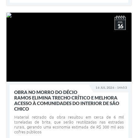
JUL
16
16 JUL 2026 - 14h53
OBRA NO MORRO DO DÉCIO
RAMOS ELIMINA TRECHO CRÍTICO E MELHORA
ACESSO À COMUNIDADES DO INTERIOR DE SÃO
CHICO
Material retirado da obra resultou em cerca de 6 mil
toneladas de brita, que serão reutilizadas nas estradas
rurais, gerando uma economia estimada de R$ 300 mil aos
cofres públicos