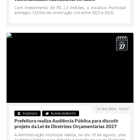
Serviços Online
Com investimento de R$ 2,3 milhões, a iniciativa municipal
entregou 124 kits de construção civil entre 2022 e 2026.
Telefones Úteis
Jornal
Agenda
JUL
27
SIC
Diário Oficial
Notícias
AUDIÊNCIA PÚBLICA - PLANEJA-URB 01
Inscrições Curso Informática para Aplicativos de Escritório
27 JUL 2026 - 16h37
Inscrições - Estagiário
FAZENDA
PLANEJAMENTO
Prefeitura realiza Audiência Pública para discutir
projeto da Lei de Diretrizes Orçamentárias 2027
A Administração Municipal realiza, no dia 10 de agosto, uma
Audiência Pública para debater o projeto da Lei de Diretrizes