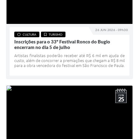
26 JUN 2026 - 09h30
CULTURA
TURISMO
Inscrições para o 33º Festival Ronco do Bugio
encerram no dia 5 de julho
Artistas finalistas poderão receber até R$ 6 mil em ajuda de
custo, além de concorrer a premiações que chegam a R$ 8 mil
para a obra vencedora do festival em São Francisco de Paula.
JUN
25