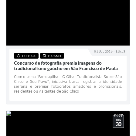
01 JUL 2026 - 11h13
CULTURA
TURISMO
Concurso de fotografia premia imagens do
tradicionalismo gaúcho em São Francisco de Paula
Com o tema “Farroupilha – O Olhar Tradicionalista Sobre São
Chico e Seu Povo”, iniciativa busca registrar a identidade
serrana e premiar fotógrafos amadores e profissionais,
residentes ou visitantes de São Chico
JUN
30