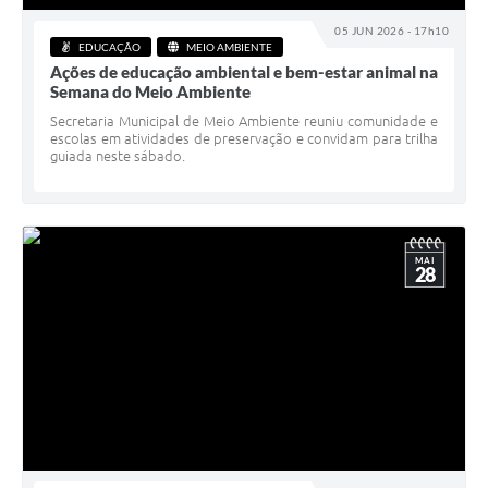
05 JUN 2026 - 17h10
EDUCAÇÃO
MEIO AMBIENTE
Ações de educação ambiental e bem-estar animal na
Semana do Meio Ambiente
Secretaria Municipal de Meio Ambiente reuniu comunidade e
escolas em atividades de preservação e convidam para trilha
guiada neste sábado.
MAI
28