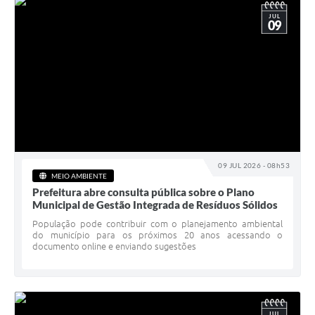
JUL
09
09 JUL 2026 - 08h53
MEIO AMBIENTE
Prefeitura abre consulta pública sobre o Plano
Municipal de Gestão Integrada de Resíduos Sólidos
População pode contribuir com o planejamento ambiental
do município para os próximos 20 anos acessando o
documento online e enviando sugestões
JUL