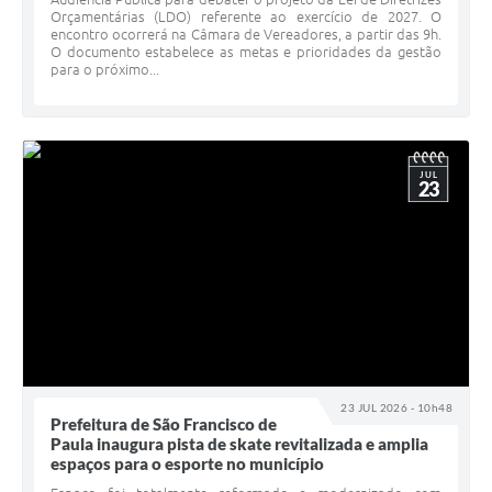
Orçamentárias (LDO) referente ao exercício de 2027. O
encontro ocorrerá na Câmara de Vereadores, a partir das 9h.
O documento estabelece as metas e prioridades da gestão
para o próximo...
JUL
23
23 JUL 2026 - 10h48
Prefeitura de São Francisco de
Paula inaugura pista de skate revitalizada e amplia
espaços para o esporte no município