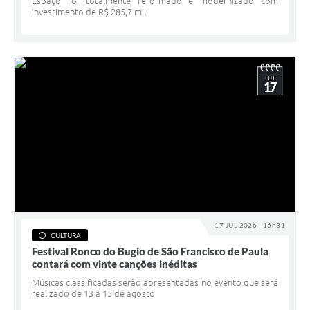
Espaço foi totalmente reformado e modernizado com
investimento de R$ 285,7 mil
JUL
17
17 JUL 2026 - 16h31
CULTURA
Festival Ronco do Bugio de São Francisco de Paula
contará com vinte canções inéditas
Músicas classificadas serão apresentadas no evento que será
realizado de 13 a 15 de agosto