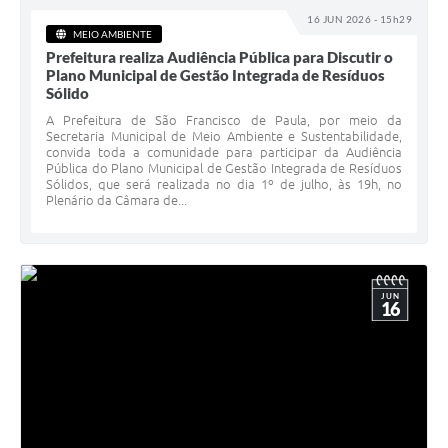
16 JUN 2026 - 15h29
MEIO AMBIENTE
Prefeitura realiza Audiência Pública para Discutir o
Plano Municipal de Gestão Integrada de Resíduos
Sólido
A Prefeitura de São Francisco de Paula, por meio da
Secretaria Municipal de Meio Ambiente e Sustentabilidade,
convida toda a comunidade para participar da Audiência
Pública do Plano Municipal de Gestão Integrada de Resíduos
Sólidos, que será realizada no dia 1º de julho, às 19h, no
Plenário da Câmara de...
JUN
16