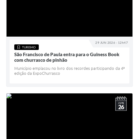
29 JUN 2026 - 12h47
TURISMO
São Francisco de Paula entra para o Guiness Book
com churrasco de pinhão
Município emplacou no livro dos recordes participando da 4ª
edição da ExpoChurrasco
JUN
26