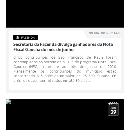
30 JUN 2026 - 11h40
FAZENDA
Secretaria da Fazenda divulga ganhadores da Nota
Fiscal Gaúcha do mês de junho
Cinco contribuintes de São Francisco de Paula foram
contemplados no sorteio de nº 165 do programa Nota Fiscal
Gaúcha (NFG), referente ao mês de junho de 2026.
Mensalmente os contribuintes do município estão
concorrendo a 5 prêmios no valor de R$ 500,00 cada. Os
prêmios devem ser retirados em até 90 dias,...
JUN
29