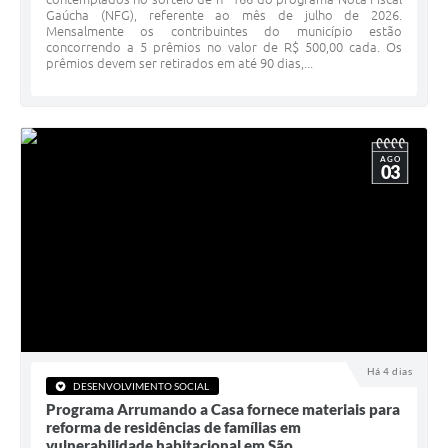
Gaúcha (NFG), referente ao mês de julho de 2026.
Minuta Cód. Postura
Mensalmente os contribuintes do município estão
concorrendo a 5 prêmios no valor de R$ 500,00 cada. Os
NFS-e
prêmios devem ser retirados em até 90 dias,...
Galeria de Fotos
Audiências Públicas
AGO
03
Arquivos para Download
Galeria de Vídeos
Conselhos
Projetos
Contas Públicas
Legislação
Há 4 dias
DESENVOLVIMENTO SOCIAL
Programa Arrumando a Casa fornece materiais para
Editais
reforma de residências de famílias em
vulnerabilidade habitacional em São...