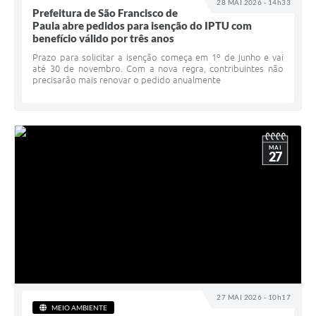
28 MAI 2026 - 14h33
Prefeitura de São Francisco de
Paula abre pedidos para isenção do IPTU com
benefício válido por três anos
Prazo para solicitar a isenção começa em 1º de junho e vai
até 30 de novembro. Com a nova regra, contribuintes não
precisarão mais renovar o pedido anualmente
MAI
27
27 MAI 2026 - 10h17
MEIO AMBIENTE