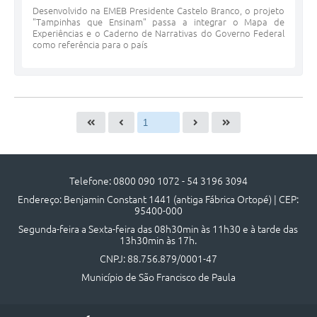
Desenvolvido na EMEB Presidente Castelo Branco, o projeto
"Tampinhas que Ensinam" passa a integrar o Mapa de
Experiências e o Caderno de Narrativas do Governo Federal
como referência para o país
Telefone: 0800 090 1072 - 54 3196 3094
Endereço: Benjamin Constant 1441 (antiga Fábrica Ortopé) | CEP:
95400-000
Segunda-feira a Sexta-feira das 08h30min às 11h30 e à tarde das
13h30min às 17h.
CNPJ: 88.756.879/0001-47
Município de São Francisco de Paula