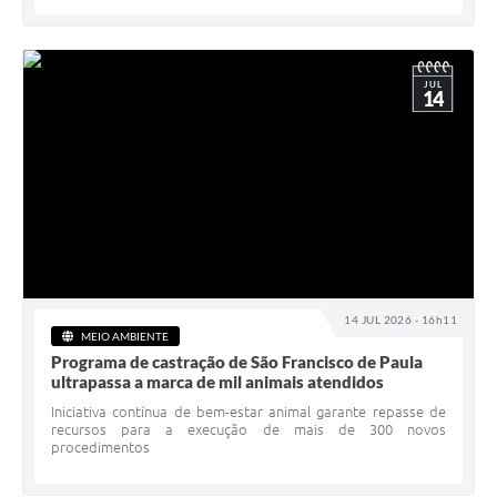
JUL
14
14 JUL 2026 - 16h11
MEIO AMBIENTE
Programa de castração de São Francisco de Paula
ultrapassa a marca de mil animais atendidos
Iniciativa contínua de bem-estar animal garante repasse de
recursos para a execução de mais de 300 novos
procedimentos