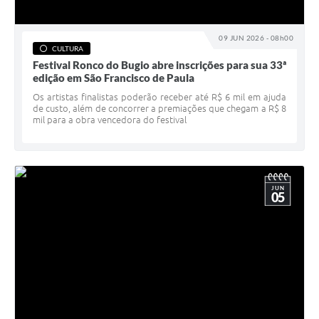
09 JUN 2026 - 08h00
CULTURA
Festival Ronco do Bugio abre inscrições para sua 33ª
edição em São Francisco de Paula
Os artistas finalistas poderão receber até R$ 6 mil em ajuda
de custo, além de concorrer a premiações que chegam a R$ 8
mil para a obra vencedora do festival
JUN
05