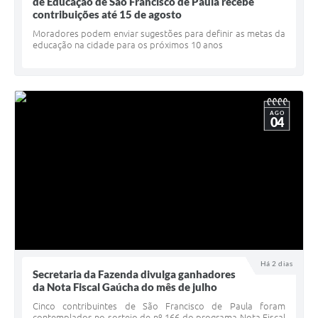
Quadro de Pessoal
de Educação de São Francisco de Paula recebe
contribuições até 15 de agosto
Veículos
Moradores podem enviar sugestões para definir as metas da
educação na cidade para os próximos 10 anos
Imóveis locados
Imóveis territorial
Imóveis predial
AGO
04
Legislação consolidada
GERAR BOLETO DE IPTU/ISS/ALVARÁ/CERTIDÕES
Dúvidas frequentes
Cadastro de Fornecedores
câmara de vereadores
Há 2 dias
Secretaria da Fazenda divulga ganhadores
Alvarás
da Nota Fiscal Gaúcha do mês de julho
Proteção ambiental
Cinco contribuintes de São Francisco de Paula foram
contemplados no sorteio de nº 166 do programa Nota Fiscal