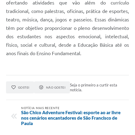
Quadro de Pessoal
ofertando atividades que vão além do currículo
tradicional, como palestras, oficinas, prática de esportes,
Veículos
teatro, música, dança, jogos e passeios. Essas dinâmicas
Imóveis locados
têm por objetivo proporcionar o pleno desenvolvimento
Imóveis territorial
dos estudantes nos aspectos emocional, intelectual,
físico, social e cultural, desde a Educação Básica até os
Imóveis predial
anos finais do Ensino Fundamental.
Legislação consolidada
GERAR BOLETO DE IPTU/ISS/ALVARÁ/CERTIDÕES
Dúvidas frequentes
Seja o primeiro a curtir esta
GOSTEI
NÃO GOSTEI
notícia.
Cadastro de Fornecedores
câmara de vereadores
NOTÍCIA MAIS RECENTE
São Chico Adventure Festival: esporte ao ar livre
nos cenários encantadores de São Francisco de
Alvarás
Paula
Proteção ambiental