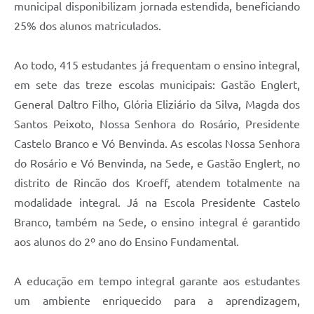
municipal disponibilizam jornada estendida, beneficiando
UERGS - Universidade Estadual do RS
25% dos alunos matriculados.
Turismo
Ao todo, 415 estudantes já frequentam o ensino integral,
Receitas
em sete das treze escolas municipais: Gastão Englert,
Despesas
General Daltro Filho, Glória Eliziário da Silva, Magda dos
Despesas por órgãos
Santos Peixoto, Nossa Senhora do Rosário, Presidente
Castelo Branco e Vó Benvinda. As escolas Nossa Senhora
Relatório de gestão fiscal
do Rosário e Vó Benvinda, na Sede, e Gastão Englert, no
Relatório circunstanciado
distrito de Rincão dos Kroeff, atendem totalmente na
modalidade integral. Já na Escola Presidente Castelo
Gestão Fiscal
Branco, também na Sede, o ensino integral é garantido
LicitaCon
aos alunos do 2º ano do Ensino Fundamental.
Contratos
A educação em tempo integral garante aos estudantes
Colaborador
um ambiente enriquecido para a aprendizagem,