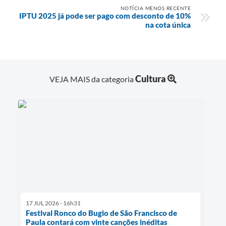
NOTÍCIA MENOS RECENTE
Minuta Cód. Postura
IPTU 2025 já pode ser pago com desconto de 10%
na cota única
NFS-e
Galeria de Fotos
Audiências Públicas
Cultura
VEJA MAIS da categoria
Arquivos para Download
Galeria de Vídeos
Conselhos
Projetos
Contas Públicas
Legislação
17 JUL 2026 - 16h31
Editais
Festival Ronco do Bugio de São Francisco de
Paula contará com vinte canções inéditas