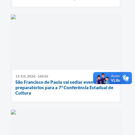
Serviços Online
Telefones Úteis
Jornal
Agenda
SIC
Diário Oficial
Notícias
13 JUL 2026 - 16h26
São Francisco de Paula vai sediar eventos
AUDIÊNCIA PÚBLICA - PLANEJA-URB 01
preparatórios para a 7ª Conferência Estadual de
Cultura
Inscrições Curso Informática para Aplicativos de Escritório
Inscrições - Estagiário