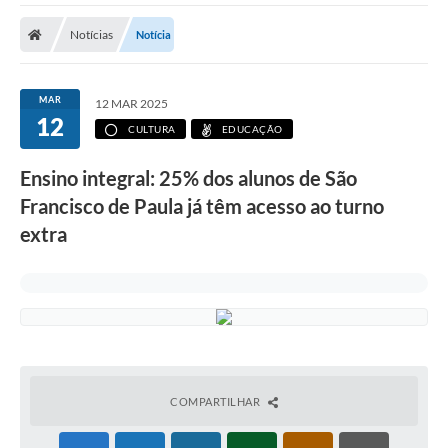
Carta de Serviços
Notícias
Notícia
Secretarias
A Cidade
MAR
12 MAR 2025
12
Publicações Oficiais
CULTURA
EDUCAÇÃO
Transparência
Ensino integral: 25% dos alunos de São
Francisco de Paula já têm acesso ao turno
Coronavírus
extra
Consórcio Josafaz
EMPREGA
Multimídia
Contato
COMPARTILHAR
Sala do Empreendedor
Lei Geral de Proteção de dados - LGPD