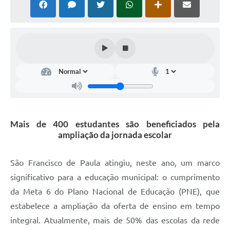
Acesso à Informação
Turismo em São Chico
Guia Credenciamento Pregao Online Banrisul
Valores Terra Nua-VTN
Plano de Saneamento
Combate ao Coronavírus
Mais de 400 estudantes são beneficiados pela
ampliação da jornada escolar
Devedores de ICMS/IPVA.
Contas Públicas
São Francisco de Paula atingiu, neste ano, um marco
significativo para a educação municipal: o cumprimento
Publicações Legais
da Meta 6 do Plano Nacional de Educação (PNE), que
Casa do Trabalhador
estabelece a ampliação da oferta de ensino em tempo
UAB - Universidade Aberta do Brasil
integral. Atualmente, mais de 50% das escolas da rede