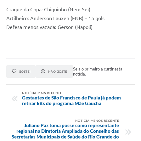
Minuta Cód. Postura
Craque da Copa: Chiquinho (Nem Sei)
Artilheiro: Anderson Lauxen (FNB) – 15 gols
NFS-e
Defesa menos vazada: Gerson (Napoli)
Galeria de Fotos
Audiências Públicas
Arquivos para Download
Galeria de Vídeos
Seja o primeiro a curtir esta
GOSTEI
NÃO GOSTEI
notícia.
Conselhos
Projetos
NOTÍCIA MAIS RECENTE
Gestantes de São Francisco de Paula já podem
retirar kits do programa Mãe Gaúcha
Contas Públicas
Legislação
NOTÍCIA MENOS RECENTE
Juliano Paz toma posse como representante
Editais
regional na Diretoria Ampliada do Conselho das
Secretarias Municipais de Saúde do Rio Grande do