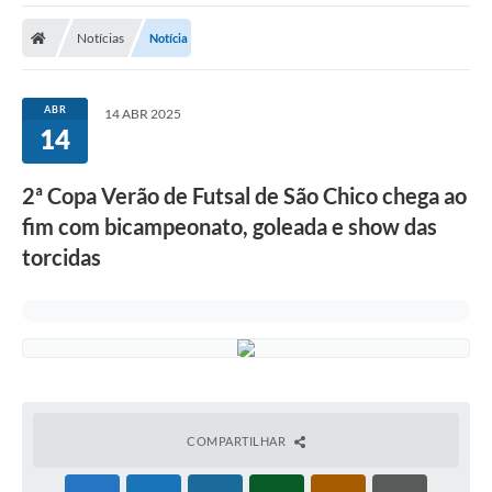
Carta de Serviços
Notícias
Notícia
Secretarias
A Cidade
ABR
14 ABR 2025
14
Publicações Oficiais
Transparência
2ª Copa Verão de Futsal de São Chico chega ao
fim com bicampeonato, goleada e show das
Coronavírus
torcidas
Consórcio Josafaz
EMPREGA
Multimídia
Contato
COMPARTILHAR
Sala do Empreendedor
Lei Geral de Proteção de dados - LGPD