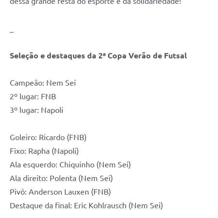
Quadro de Pessoal
dessa grande festa do esporte e da solidariedade!
Veículos
_
Imóveis locados
Seleção e destaques da 2ª Copa Verão de Futsal
Imóveis territorial
Imóveis predial
Campeão: Nem Sei
Legislação consolidada
2º lugar: FNB
3º lugar: Napoli
GERAR BOLETO DE IPTU/ISS/ALVARÁ/CERTIDÕES
Dúvidas frequentes
Goleiro: Ricardo (FNB)
Fixo: Rapha (Napoli)
Cadastro de Fornecedores
Ala esquerdo: Chiquinho (Nem Sei)
câmara de vereadores
Ala direito: Polenta (Nem Sei)
Alvarás
Pivô: Anderson Lauxen (FNB)
Destaque da final: Eric Kohlrausch (Nem Sei)
Proteção ambiental