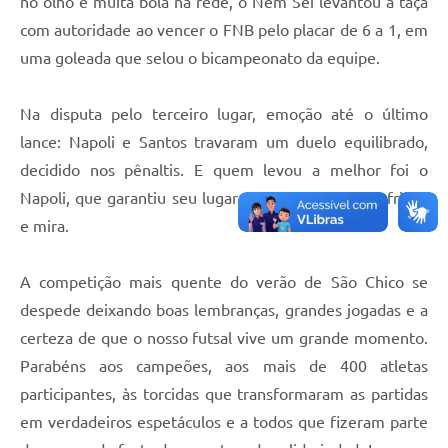
no olho e muita bola na rede, o Nem Sei levantou a taça
UERGS - Universidade Estadual do RS
com autoridade ao vencer o FNB pelo placar de 6 a 1, em
uma goleada que selou o bicampeonato da equipe.
Turismo
Receitas
Na disputa pelo terceiro lugar, emoção até o último
Despesas
lance: Napoli e Santos travaram um duelo equilibrado,
decidido nos pênaltis. E quem levou a melhor foi o
Despesas por órgãos
Napoli, que garantiu seu lugar no pódio com foco, frieza
Relatório de gestão fiscal
e mira.
Relatório circunstanciado
A competição mais quente do verão de São Chico se
Gestão Fiscal
despede deixando boas lembranças, grandes jogadas e a
LicitaCon
certeza de que o nosso futsal vive um grande momento.
Parabéns aos campeões, aos mais de 400 atletas
Contratos
participantes, às torcidas que transformaram as partidas
Colaborador
em verdadeiros espetáculos e a todos que fizeram parte