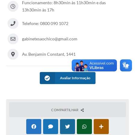
Funcionamento: 8h30min às 11h30min e das
13h30min às 17h
Acesso à Informação
Turismo em São Chico
Telefone: 0800 090 1072
Guia Credenciamento Pregao Online Banrisul
gabinetesaochico@gmail.com
Valores Terra Nua - VTN
Av. Benjamin Constant, 1441
Plano de Saneamento
Combate ao Coronavírus
Avaliar Informação
Devedores de ICMS/IPVA.
Contas Públicas
Publicações Legais
COMPARTILHAR
Casa do Trabalhador
UAB - Universidade Aberta do Brasil