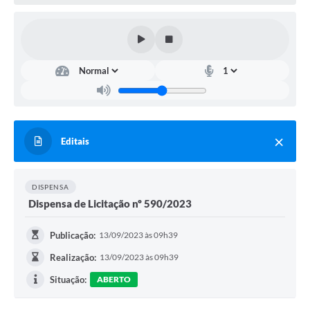
UERGS - Universidade Estadual do RS
Turismo
Receitas
Despesas
Despesas por órgãos
Editais
Relatório de gestão fiscal
Relatório circunstanciado
DISPENSA
Gestão Fiscal
Dispensa de Licitação nº 590/2023
LicitaCon
Publicação:
13/09/2023 às 09h39
Contratos
Realização:
13/09/2023 às 09h39
Situação:
ABERTO
Colaborador