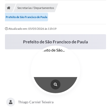
Carta de Serviços
Secretarias / Departamentos
Secretarias
Prefeito de São Francisco de Paula
A Cidade
Atualizado em: 05/05/2026 às 11h19
Publicações Oficiais
Prefeito de São Francisco de Paula
Transparência
Coronavírus
Consórcio Josafaz
EMPREGA
Multimídia
Contato
Sala do Empreendedor
Thiago Carniel Teixeira
Lei Geral de Proteção de dados - LGPD