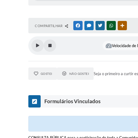
COMPARTILHAR
FACEBOOK
MESSENGER
TWITTER
WHATSAPP
OUTRAS
Velocidade de l
Seja o primeiro a curtir e
GOSTEI
NÃO GOSTEI
Formulários Vinculados
CONSULTA PÚBLICA para a participação de toda a Comunidade d