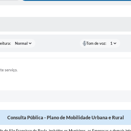
 MÍDIAS
eitura:
Tom de voz:
ste serviço.
Consulta Pública - Plano de Mobilidade Urbana e Rural
e São Francisco de Paula, incluídos os Munícipes, as Empresas e demais int