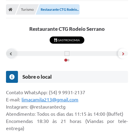
Carta de Serviços
Turismo
Restaurante CTG Rodeio...
Secretarias
A Cidade
Restaurante CTG Rodeio Serrano
Publicações Oficiais
GASTRONOMIA
Transparência
Coronavírus
Consórcio Josafaz
Sobre o local
EMPREGA
Contato WhatsApp: (54) 9 9931-2137
Multimídia
E-mail:
limacamila213@gmail.com
Instagram: @restaurantectg
Contato
Atendimento: Todos os dias das 11:15 às 14:00 (Buffet)
Sala do Empreendedor
Encomendas 18:30 às 21 horas (Viandas por tele-
entrega)
Lei Geral de Proteção de dados - LGPD