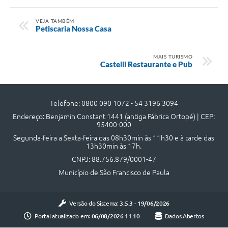
UERGS - Universidade Estadual do RS
VEJA TAMBÉM
Petiscaria Nossa Casa
Turismo
Receitas
MAIS TURISMO
Castelli Restaurante e Pub
Despesas
Despesas por órgãos
Telefone: 0800 090 1072 - 54 3196 3094
Relatório de gestão fiscal
Endereço: Benjamin Constant 1441 (antiga Fábrica Ortopé) | CEP:
95400-000
Relatório circunstanciado
Segunda-feira a Sexta-feira das 08h30min às 11h30 e à tarde das
13h30min às 17h.
Gestão Fiscal
CNPJ: 88.756.879/0001-47
LicitaCon
Município de São Francisco de Paula
Contratos
Versão do Sistema:
3.5.3 - 19/06/2026
Colaborador
Portal atualizado em:
06/08/2026 11:10
Dados Abertos