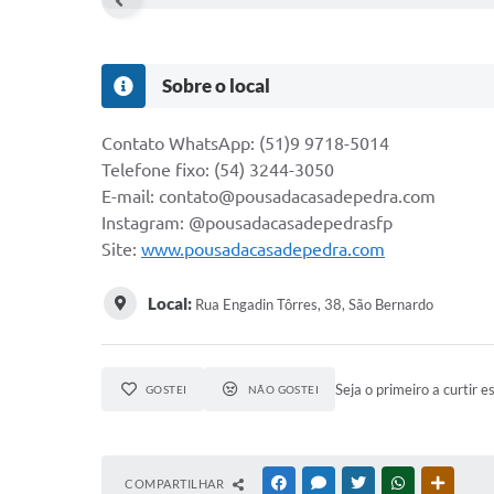
Sobre o local
Contato WhatsApp: (51)9 9718-5014
Telefone fixo: (54) 3244-3050
E-mail: contato@pousadacasadepedra.com
Instagram: @pousadacasadepedrasfp
Site:
www.pousadacasadepedra.com
Local:
Rua Engadin Tôrres, 38, São Bernardo
Seja o primeiro a curtir e
GOSTEI
NÃO GOSTEI
COMPARTILHAR
FACEBOOK
MESSENGER
TWITTER
WHATSAPP
OUTRAS