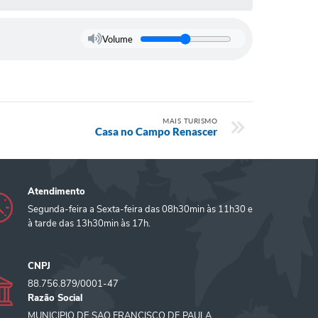
Volume
MAIS TURISMO
Casa no Campo Renascer
Atendimento
Segunda-feira a Sexta-feira das 08h30min às 11h30 e
à tarde das 13h30min às 17h.
CNPJ
88.756.879/0001-47
Razão Social
MUNICIPIO DE SAO FRANCISCO DE PAULA