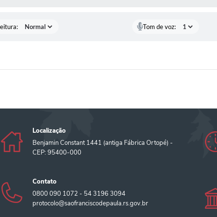
eitura:
Tom de voz:
Localização
Benjamin Constant 1441 (antiga Fábrica Ortopé) -
CEP: 95400-000
Contato
0800 090 1072 - 54 3196 3094
protocolo@saofranciscodepaula.rs.gov.br