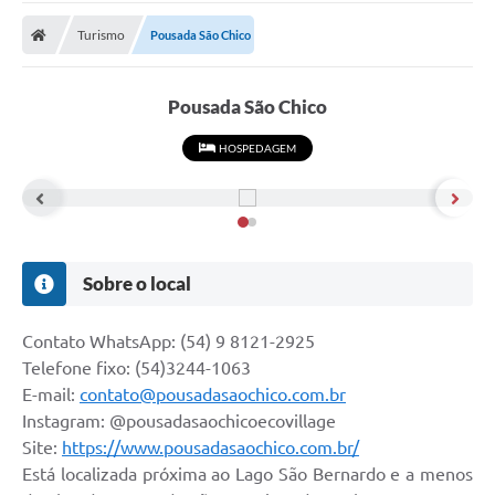
Carta de Serviços
Turismo
Pousada São Chico
Secretarias
A Cidade
Pousada São Chico
Publicações Oficiais
HOSPEDAGEM
Transparência
Coronavírus
Consórcio Josafaz
Sobre o local
EMPREGA
Contato WhatsApp: (54) 9 8121-2925
Multimídia
Telefone fixo: (54)3244-1063
E-mail:
contato@pousadasaochico.com.br
Contato
Instagram: @pousadasaochicoecovillage
Sala do Empreendedor
Site:
https://www.pousadasaochico.com.br/
Está localizada próxima ao Lago São Bernardo e a menos
Lei Geral de Proteção de dados - LGPD