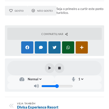
UERGS - Universidade Estadual do RS
Seja o primeiro a curtir este ponto
GOSTEI
NÃO GOSTEI
turístico.
Turismo
Receitas
Despesas
COMPARTILHAR
Despesas por órgãos
Relatório de gestão fiscal
Relatório circunstanciado
Gestão Fiscal
LicitaCon
Contratos
Colaborador
VEJA TAMBÉM
Divisa Experience Resort