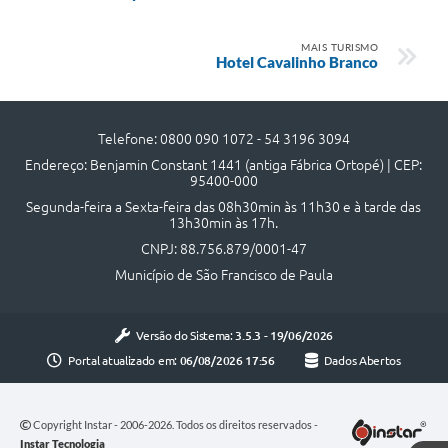
Quadro de Pessoal
Veículos
MAIS TURISMO
Hotel Cavalinho Branco
Imóveis locados
Imóveis territorial
Telefone: 0800 090 1072 - 54 3196 3094
Imóveis predial
Endereço: Benjamin Constant 1441 (antiga Fábrica Ortopé) | CEP:
95400-000
Legislação consolidada
Segunda-feira a Sexta-feira das 08h30min às 11h30 e à tarde das
13h30min às 17h.
GERAR BOLETO DE IPTU/ISS/ALVARÁ/CERTIDÕES
CNPJ: 88.756.879/0001-47
Dúvidas frequentes
Município de São Francisco de Paula
Cadastro de Fornecedores
Versão do Sistema:
3.5.3 - 19/06/2026
câmara de vereadores
Portal atualizado em:
06/08/2026 17:56
Dados Abertos
Alvarás
Copyright Instar - 2006-2026. Todos os direitos reservados -
Proteção ambiental
Instar Tecnologia