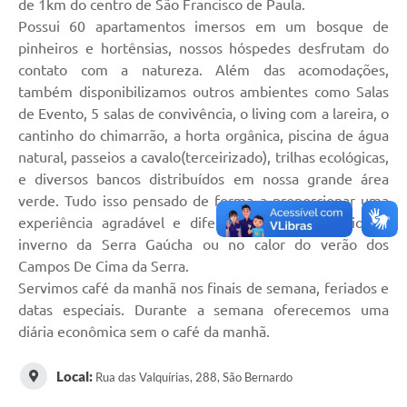
de 1km do centro de São Francisco de Paula.
Possui 60 apartamentos imersos em um bosque de
Acesso à Informação
pinheiros e hortênsias, nossos hóspedes desfrutam do
Turismo em São Chico
contato com a natureza. Além das acomodações,
também disponibilizamos outros ambientes como Salas
Guia Credenciamento Pregao Online Banrisul
de Evento, 5 salas de convivência, o living com a lareira, o
cantinho do chimarrão, a horta orgânica, piscina de água
Valores Terra Nua-VTN
natural, passeios a cavalo(terceirizado), trilhas ecológicas,
Plano de Saneamento
e diversos bancos distribuídos em nossa grande área
verde. Tudo isso pensado de forma a proporcionar uma
Combate ao Coronavírus
experiência agradável e diferenciada, seja no frio do
inverno da Serra Gaúcha ou no calor do verão dos
Devedores de ICMS/IPVA.
Campos De Cima da Serra.
Contas Públicas
Servimos café da manhã nos finais de semana, feriados e
datas especiais. Durante a semana oferecemos uma
Publicações Legais
diária econômica sem o café da manhã.
Casa do Trabalhador
Local:
Rua das Valquírias, 288, São Bernardo
UAB - Universidade Aberta do Brasil