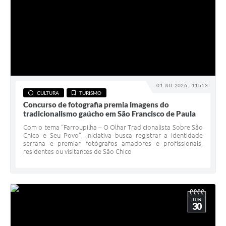
01 JUL 2026 - 11h13
CULTURA
TURISMO
Concurso de fotografia premia imagens do
tradicionalismo gaúcho em São Francisco de Paula
Com o tema “Farroupilha – O Olhar Tradicionalista Sobre São
Chico e Seu Povo”, iniciativa busca registrar a identidade
serrana e premiar fotógrafos amadores e profissionais,
residentes ou visitantes de São Chico
JUN
30