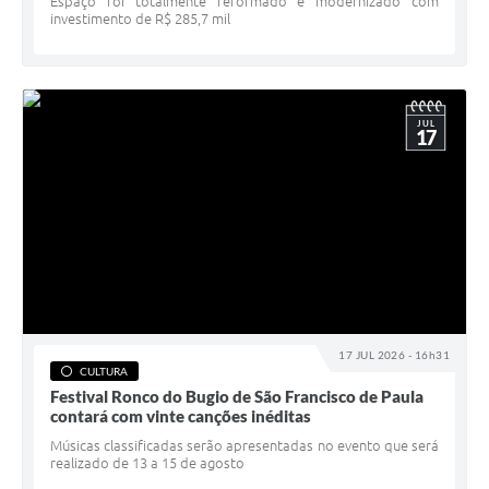
Espaço foi totalmente reformado e modernizado com
investimento de R$ 285,7 mil
JUL
17
17 JUL 2026 - 16h31
CULTURA
Festival Ronco do Bugio de São Francisco de Paula
contará com vinte canções inéditas
Músicas classificadas serão apresentadas no evento que será
realizado de 13 a 15 de agosto