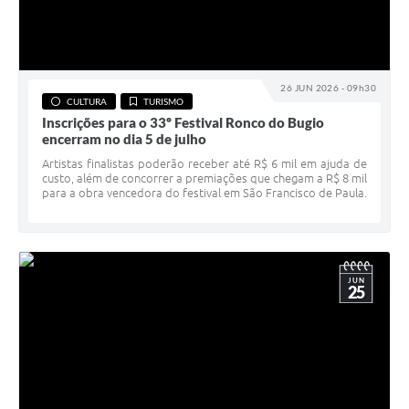
26 JUN 2026 - 09h30
CULTURA
TURISMO
Inscrições para o 33º Festival Ronco do Bugio
encerram no dia 5 de julho
Artistas finalistas poderão receber até R$ 6 mil em ajuda de
custo, além de concorrer a premiações que chegam a R$ 8 mil
para a obra vencedora do festival em São Francisco de Paula.
JUN
25