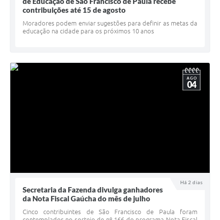
Quadro de Pessoal
de Educação de São Francisco de Paula recebe
contribuições até 15 de agosto
Veículos
Moradores podem enviar sugestões para definir as metas da
educação na cidade para os próximos 10 anos
Imóveis locados
Imóveis territorial
Imóveis predial
AGO
04
Legislação consolidada
GERAR BOLETO DE IPTU/ISS/ALVARÁ/CERTIDÕES
Dúvidas frequentes
Cadastro de Fornecedores
câmara de vereadores
Há 2 dias
Secretaria da Fazenda divulga ganhadores
Alvarás
da Nota Fiscal Gaúcha do mês de julho
Proteção ambiental
Cinco contribuintes de São Francisco de Paula foram
contemplados no sorteio de nº 166 do programa Nota Fiscal