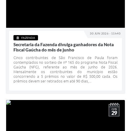
30 JUN 2026 - 11h40
FAZENDA
Secretaria da Fazenda divulga ganhadores da Nota
Fiscal Gaúcha do mês de junho
Cinco contribuintes de São Francisco de Paula foram
contemplados no sorteio de nº 165 do programa Nota Fiscal
Gaúcha (NFG), referente ao mês de junho de 2026.
Mensalmente os contribuintes do município estão
concorrendo a 5 prêmios no valor de R$ 500,00 cada. Os
prêmios devem ser retirados em até 90 dias,...
JUN
29