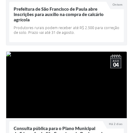
Ontem
UERGS - Universidade Estadual do RS
Prefeitura de São Francisco de Paula abre
inscrições para auxílio na compra de calcário
Turismo
agrícola
Produtores rurais podem receber até R$ 2.500 para correção
Receitas
de solo. Prazo vai até 31 de agosto.
Despesas
Despesas por órgãos
AGO
Relatório de gestão fiscal
04
Relatório circunstanciado
Gestão Fiscal
LicitaCon
Contratos
Colaborador
Há 2 dias
Consulta pública para o Plano Municipal