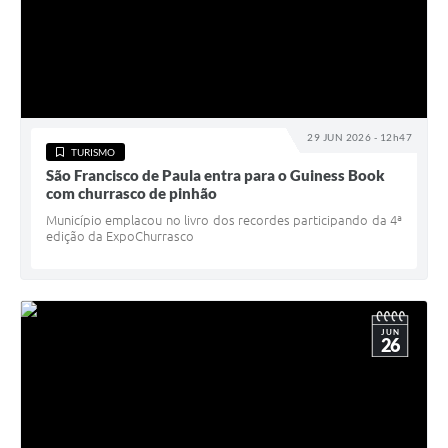
29 JUN 2026 - 12h47
TURISMO
São Francisco de Paula entra para o Guiness Book
com churrasco de pinhão
Município emplacou no livro dos recordes participando da 4ª
edição da ExpoChurrasco
JUN
26