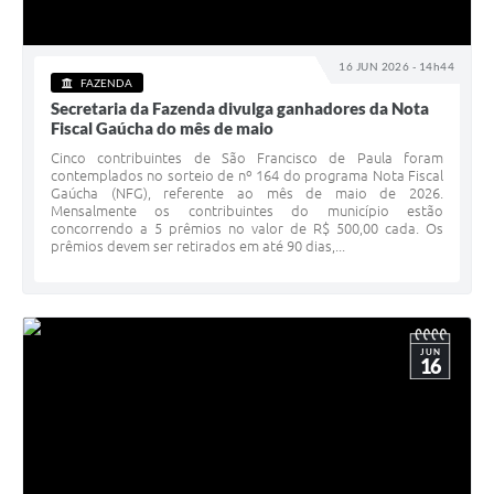
16 JUN 2026 - 14h44
FAZENDA
Secretaria da Fazenda divulga ganhadores da Nota
Fiscal Gaúcha do mês de maio
Cinco contribuintes de São Francisco de Paula foram
contemplados no sorteio de nº 164 do programa Nota Fiscal
Gaúcha (NFG), referente ao mês de maio de 2026.
Mensalmente os contribuintes do município estão
concorrendo a 5 prêmios no valor de R$ 500,00 cada. Os
prêmios devem ser retirados em até 90 dias,...
JUN
16