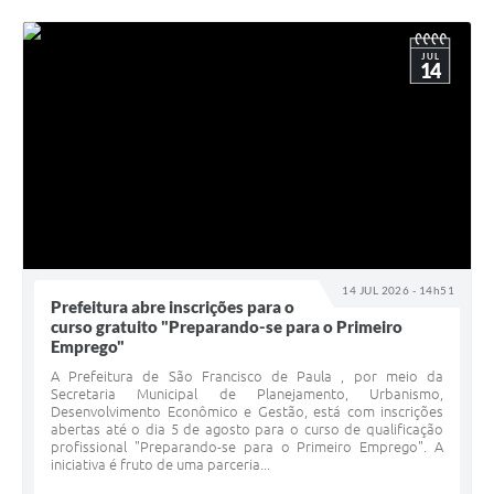
JUL
14
14 JUL 2026 - 14h51
Prefeitura abre inscrições para o
curso gratuito "Preparando-se para o Primeiro
Emprego"
A Prefeitura de São Francisco de Paula , por meio da
Secretaria Municipal de Planejamento, Urbanismo,
Desenvolvimento Econômico e Gestão, está com inscrições
abertas até o dia 5 de agosto para o curso de qualificação
profissional "Preparando-se para o Primeiro Emprego". A
iniciativa é fruto de uma parceria...