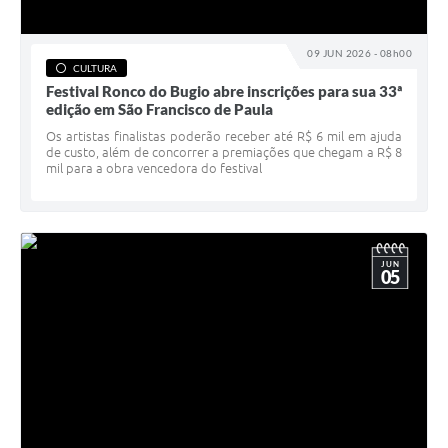
09 JUN 2026 - 08h00
CULTURA
Festival Ronco do Bugio abre inscrições para sua 33ª
edição em São Francisco de Paula
Os artistas finalistas poderão receber até R$ 6 mil em ajuda
de custo, além de concorrer a premiações que chegam a R$ 8
mil para a obra vencedora do festival
JUN
05