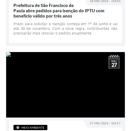
28 MAI 2026 - 14h33
Prefeitura de São Francisco de
Paula abre pedidos para isenção do IPTU com
benefício válido por três anos
Prazo para solicitar a isenção começa em 1º de junho e vai
até 30 de novembro. Com a nova regra, contribuintes não
precisarão mais renovar o pedido anualmente
MAI
27
27 MAI 2026 - 10h17
MEIO AMBIENTE