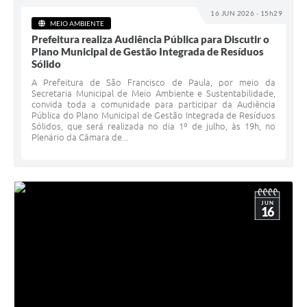
16 JUN 2026 - 15h29
MEIO AMBIENTE
Prefeitura realiza Audiência Pública para Discutir o
Plano Municipal de Gestão Integrada de Resíduos
Sólido
A Prefeitura de São Francisco de Paula, por meio da
Secretaria Municipal de Meio Ambiente e Sustentabilidade,
convida toda a comunidade para participar da Audiência
Pública do Plano Municipal de Gestão Integrada de Resíduos
Sólidos, que será realizada no dia 1º de julho, às 19h, no
Plenário da Câmara de...
JUN
16