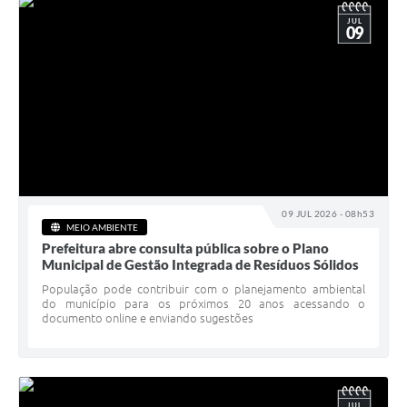
JUL
09
09 JUL 2026 - 08h53
MEIO AMBIENTE
Prefeitura abre consulta pública sobre o Plano
Municipal de Gestão Integrada de Resíduos Sólidos
População pode contribuir com o planejamento ambiental
do município para os próximos 20 anos acessando o
documento online e enviando sugestões
JUL