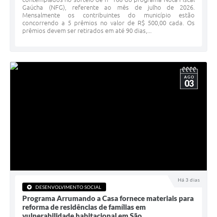
Gaúcha (NFG), referente ao mês de julho de 2026.
Minuta Cód. Postura
Mensalmente os contribuintes do município estão
concorrendo a 5 prêmios no valor de R$ 500,00 cada. Os
NFS-e
prêmios devem ser retirados em até 90 dias,...
Galeria de Fotos
Audiências Públicas
AGO
03
Arquivos para Download
Galeria de Vídeos
Conselhos
Projetos
Contas Públicas
Legislação
Há 3 dias
DESENVOLVIMENTO SOCIAL
Programa Arrumando a Casa fornece materiais para
Editais
reforma de residências de famílias em
vulnerabilidade habitacional em São...