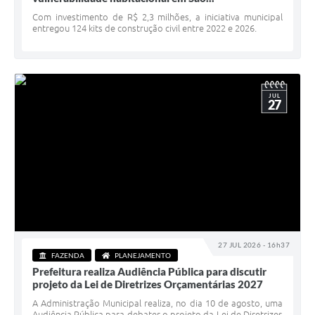
Serviços Online
Com investimento de R$ 2,3 milhões, a iniciativa municipal
entregou 124 kits de construção civil entre 2022 e 2026.
Telefones Úteis
Jornal
Agenda
JUL
27
SIC
Diário Oficial
Notícias
AUDIÊNCIA PÚBLICA - PLANEJA-URB 01
Inscrições Curso Informática para Aplicativos de Escritório
27 JUL 2026 - 16h37
Inscrições - Estagiário
FAZENDA
PLANEJAMENTO
Prefeitura realiza Audiência Pública para discutir
projeto da Lei de Diretrizes Orçamentárias 2027
A Administração Municipal realiza, no dia 10 de agosto, uma
Audiência Pública para debater o projeto da Lei de Diretrizes