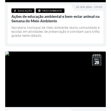
05 JUN 2026 - 17h10
EDUCAÇÃO
MEIO AMBIENTE
Ações de educação ambiental e bem-estar animal na
Semana do Meio Ambiente
Secretaria Municipal de Meio Ambiente reuniu comunidade e
escolas em atividades de preservação e convidam para trilha
guiada neste sábado.
MAI
28