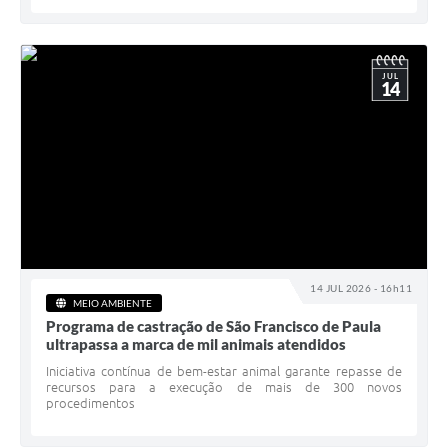
JUL
14
14 JUL 2026 - 16h11
MEIO AMBIENTE
Programa de castração de São Francisco de Paula
ultrapassa a marca de mil animais atendidos
Iniciativa contínua de bem-estar animal garante repasse de
recursos para a execução de mais de 300 novos
procedimentos