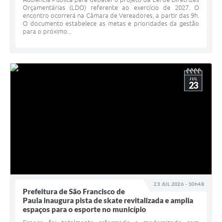
Orçamentárias (LDO) referente ao exercício de 2027. O
encontro ocorrerá na Câmara de Vereadores, a partir das 9h.
O documento estabelece as metas e prioridades da gestão
para o próximo...
JUL
23
23 JUL 2026 - 10h48
Prefeitura de São Francisco de
Paula inaugura pista de skate revitalizada e amplia
espaços para o esporte no município