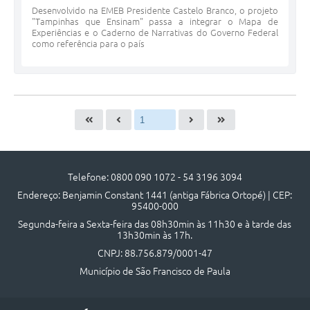
Desenvolvido na EMEB Presidente Castelo Branco, o projeto
"Tampinhas que Ensinam" passa a integrar o Mapa de
Experiências e o Caderno de Narrativas do Governo Federal
como referência para o país
Telefone: 0800 090 1072 - 54 3196 3094
Endereço: Benjamin Constant 1441 (antiga Fábrica Ortopé) | CEP:
95400-000
Segunda-feira a Sexta-feira das 08h30min às 11h30 e à tarde das
13h30min às 17h.
CNPJ: 88.756.879/0001-47
Município de São Francisco de Paula