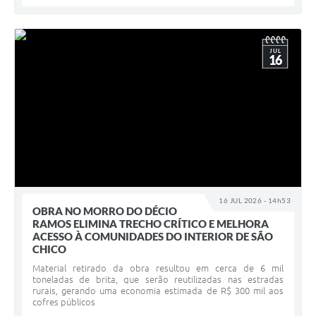
JUL
16
16 JUL 2026 - 14h53
OBRA NO MORRO DO DÉCIO
RAMOS ELIMINA TRECHO CRÍTICO E MELHORA
ACESSO À COMUNIDADES DO INTERIOR DE SÃO
CHICO
Material retirado da obra resultou em cerca de 6 mil
toneladas de brita, que serão reutilizadas nas estradas
rurais, gerando uma economia estimada de R$ 300 mil aos
cofres públicos