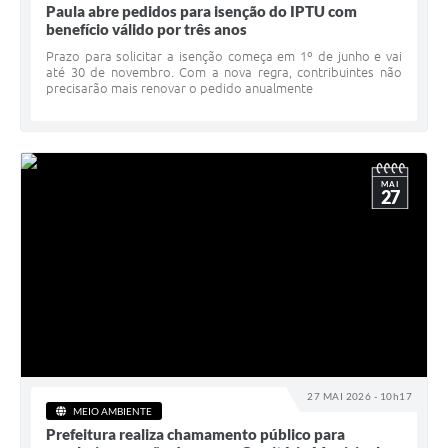
Paula abre pedidos para isenção do IPTU com
benefício válido por três anos
Prazo para solicitar a isenção começa em 1º de junho e vai
até 30 de novembro. Com a nova regra, contribuintes não
precisarão mais renovar o pedido anualmente
MAI
27
27 MAI 2026 - 10h17
MEIO AMBIENTE
Prefeitura realiza chamamento público para