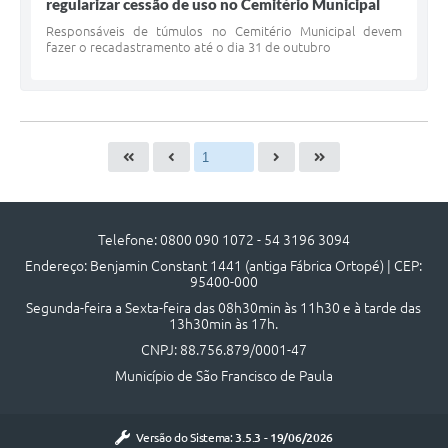
regularizar cessão de uso no Cemitério Municipal
Responsáveis de túmulos no Cemitério Municipal devem
fazer o recadastramento até o dia 31 de outubro
Telefone: 0800 090 1072 - 54 3196 3094
Endereço: Benjamin Constant 1441 (antiga Fábrica Ortopé) | CEP:
95400-000
Segunda-feira a Sexta-feira das 08h30min às 11h30 e à tarde das
13h30min às 17h.
CNPJ: 88.756.879/0001-47
Município de São Francisco de Paula
Versão do Sistema:
3.5.3 - 19/06/2026