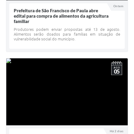
UERGS - Universidade Estadual do RS
Ontem
Prefeitura de São Francisco de Paula abre
edital para compra de alimentos da agricultura
Turismo
familiar
Receitas
Produtores podem enviar propostas até 13 de agosto.
Alimentos serão doados para famílias em situação de
vulnerabilidade social do município.
Despesas
Despesas por órgãos
Relatório de gestão fiscal
AGO
05
Relatório circunstanciado
Gestão Fiscal
LicitaCon
Contratos
Colaborador
Há 2 dias