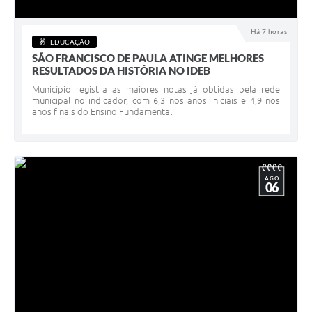
Acesso à Informação
Há 7 horas
EDUCAÇÃO
Turismo em São Chico
SÃO FRANCISCO DE PAULA ATINGE MELHORES
RESULTADOS DA HISTÓRIA NO IDEB
Guia Credenciamento Pregao Online Banrisul
Município registra as maiores notas já obtidas pela rede
municipal no indicador, com 6,3 nos anos iniciais e 4,9 nos
Valores Terra Nua - VTN
anos finais do Ensino Fundamental
Plano de Saneamento
Combate ao Coronavírus
AGO
06
Devedores de ICMS/IPVA.
Contas Públicas
Publicações Legais
Casa do Trabalhador
UAB - Universidade Aberta do Brasil