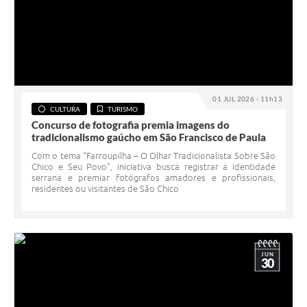
01 JUL 2026 - 11h13
CULTURA
TURISMO
Concurso de fotografia premia imagens do
tradicionalismo gaúcho em São Francisco de Paula
Com o tema “Farroupilha – O Olhar Tradicionalista Sobre São
Chico e Seu Povo”, iniciativa busca registrar a identidade
serrana e premiar fotógrafos amadores e profissionais,
residentes ou visitantes de São Chico
JUN
30