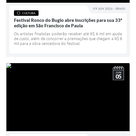
09 JUN 2026 - 08h00
CULTURA
Festival Ronco do Bugio abre inscrições para sua 33ª
edição em São Francisco de Paula
Os artistas finalistas poderão receber até R$ 6 mil em ajuda
de custo, além de concorrer a premiações que chegam a R$ 8
mil para a obra vencedora do festival
JUN
05