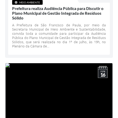
MEIO AMBIENTE
Prefeitura realiza Audiência Pública para Discutir o
Plano Municipal de Gestão Integrada de Resíduos
Sólido
A Prefeitura de São Francisco de Paula, por meio da
Secretaria Municipal de Meio Ambiente e Sustentabilidade,
convida toda a comunidade para participar da Audiência
Pública do Plano Municipal de Gestão Integrada de Resíduos
Sólidos, que será realizada no dia 1º de julho, às 19h, no
Plenário da Câmara de...
JUN
16