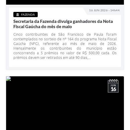
16 JUN 2026 - 14h44
FAZENDA
Secretaria da Fazenda divulga ganhadores da Nota
Fiscal Gaúcha do mês de maio
Cinco contribuintes de São Francisco de Paula foram
contemplados no sorteio de nº 164 do programa Nota Fiscal
Gaúcha (NFG), referente ao mês de maio de 2026.
Mensalmente os contribuintes do município estão
concorrendo a 5 prêmios no valor de R$ 500,00 cada. Os
prêmios devem ser retirados em até 90 dias,...
JUN
16