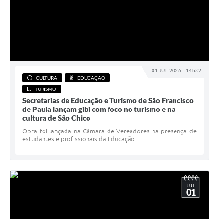
01 JUL 2026 - 14h32
CULTURA
EDUCAÇÃO
TURISMO
Secretarias de Educação e Turismo de São Francisco
de Paula lançam gibi com foco no turismo e na
cultura de São Chico
Obra foi lançada na Câmara de Vereadores na presença de
estudantes e profissionais da Educação
JUL
01