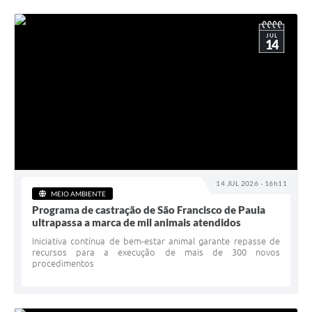
JUL
14
14 JUL 2026 - 16h11
MEIO AMBIENTE
Programa de castração de São Francisco de Paula
ultrapassa a marca de mil animais atendidos
Iniciativa contínua de bem-estar animal garante repasse de
recursos para a execução de mais de 300 novos
procedimentos