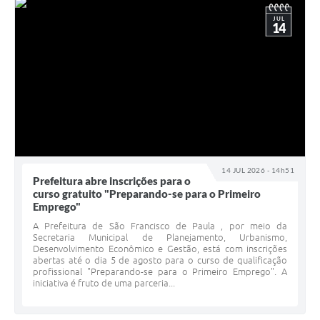
JUL
14
14 JUL 2026 - 14h51
Prefeitura abre inscrições para o
curso gratuito "Preparando-se para o Primeiro
Emprego"
A Prefeitura de São Francisco de Paula , por meio da
Secretaria Municipal de Planejamento, Urbanismo,
Desenvolvimento Econômico e Gestão, está com inscrições
abertas até o dia 5 de agosto para o curso de qualificação
profissional "Preparando-se para o Primeiro Emprego". A
iniciativa é fruto de uma parceria...