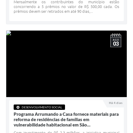
Serviços Online
Mensalmente os contribuintes do município estão
concorrendo a 5 prêmios no valor de R$ 500,00 cada. Os
prêmios devem ser retirados em até 90 dias,...
Telefones Úteis
Jornal
Agenda
AGO
03
SIC
Diário Oficial
Notícias
AUDIÊNCIA PÚBLICA - PLANEJA-URB 01
Inscrições Curso Informática para Aplicativos de Escritório
Há 4 dias
Inscrições - Estagiário
DESENVOLVIMENTO SOCIAL
Programa Arrumando a Casa fornece materiais para
reforma de residências de famílias em
vulnerabilidade habitacional em São...
Com investimento de R$ 2,3 milhões, a iniciativa municipal