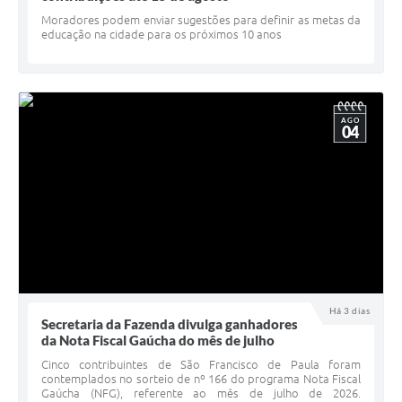
Minuta Cód. Postura
Moradores podem enviar sugestões para definir as metas da
educação na cidade para os próximos 10 anos
NFS-e
Galeria de Fotos
AGO
Audiências Públicas
04
Arquivos para Download
Galeria de Vídeos
Conselhos
Projetos
Contas Públicas
Há 3 dias
Secretaria da Fazenda divulga ganhadores
Legislação
da Nota Fiscal Gaúcha do mês de julho
Cinco contribuintes de São Francisco de Paula foram
Editais
contemplados no sorteio de nº 166 do programa Nota Fiscal
Gaúcha (NFG), referente ao mês de julho de 2026.