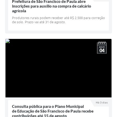
Quadro de Pessoal
Prefeitura de São Francisco de Paula abre
inscrições para auxílio na compra de calcário
Veículos
agrícola
Produtores rurais podem receber até R$ 2.500 para correção
Imóveis locados
de solo. Prazo vai até 31 de agosto.
Imóveis territorial
Imóveis predial
AGO
04
Legislação consolidada
GERAR BOLETO DE IPTU/ISS/ALVARÁ/CERTIDÕES
Dúvidas frequentes
Cadastro de Fornecedores
câmara de vereadores
Alvarás
Há 3 dias
Consulta pública para o Plano Municipal
de Educação de São Francisco de Paula recebe
Proteção ambiental
contribuições até 15 de agosto