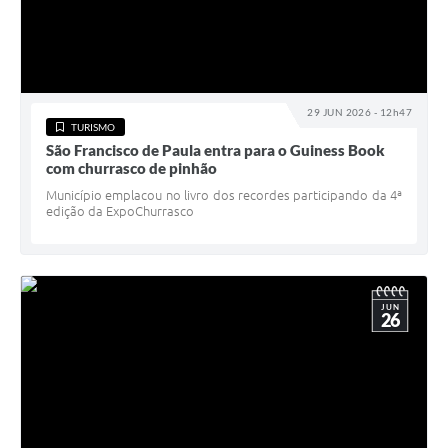
29 JUN 2026 - 12h47
TURISMO
São Francisco de Paula entra para o Guiness Book
com churrasco de pinhão
Município emplacou no livro dos recordes participando da 4ª
edição da ExpoChurrasco
JUN
26