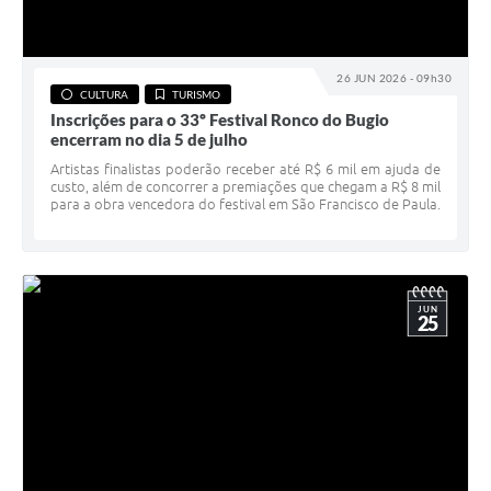
26 JUN 2026 - 09h30
CULTURA
TURISMO
Inscrições para o 33º Festival Ronco do Bugio
encerram no dia 5 de julho
Artistas finalistas poderão receber até R$ 6 mil em ajuda de
custo, além de concorrer a premiações que chegam a R$ 8 mil
para a obra vencedora do festival em São Francisco de Paula.
JUN
25