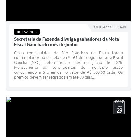
30 JUN 2026 - 11h40
FAZENDA
Secretaria da Fazenda divulga ganhadores da Nota
Fiscal Gaúcha do mês de junho
Cinco contribuintes de São Francisco de Paula foram
contemplados no sorteio de nº 165 do programa Nota Fiscal
Gaúcha (NFG), referente ao mês de junho de 2026.
Mensalmente os contribuintes do município estão
concorrendo a 5 prêmios no valor de R$ 500,00 cada. Os
prêmios devem ser retirados em até 90 dias,...
JUN
29