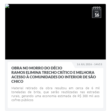
JUL
16
16 JUL 2026 - 14h53
OBRA NO MORRO DO DÉCIO
RAMOS ELIMINA TRECHO CRÍTICO E MELHORA
ACESSO À COMUNIDADES DO INTERIOR DE SÃO
CHICO
Material retirado da obra resultou em cerca de 6 mil
toneladas de brita, que serão reutilizadas nas estradas
rurais, gerando uma economia estimada de R$ 300 mil aos
cofres públicos