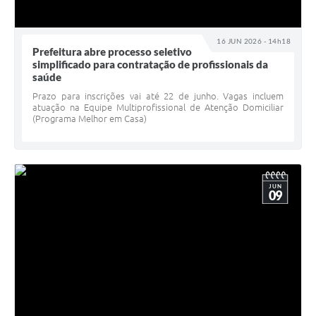
16 JUN 2026 - 14h18
Prefeitura abre processo seletivo
simplificado para contratação de profissionais da
saúde
Prazo para inscrições vai até 22 de junho. Vagas incluem
atuação na Equipe Multiprofissional de Atenção Domiciliar
(Programa Melhor em Casa)
JUN
09