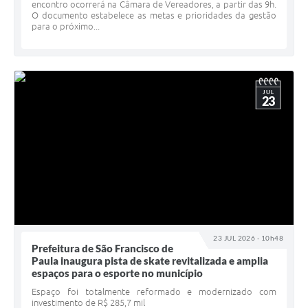
encontro ocorrerá na Câmara de Vereadores, a partir das 9h.
O documento estabelece as metas e prioridades da gestão
para o próximo...
JUL
23
23 JUL 2026 - 10h48
Prefeitura de São Francisco de
Paula inaugura pista de skate revitalizada e amplia
espaços para o esporte no município
Espaço foi totalmente reformado e modernizado com
investimento de R$ 285,7 mil