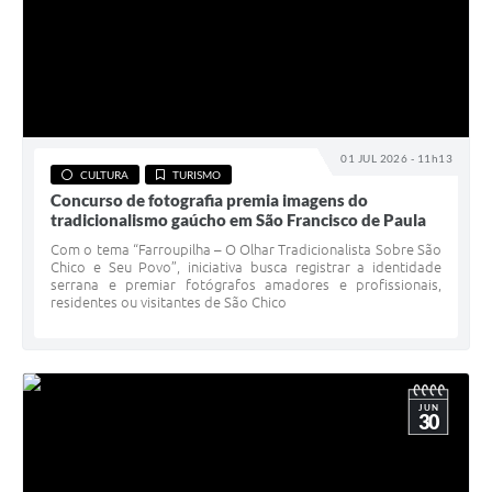
01 JUL 2026 - 11h13
CULTURA
TURISMO
Concurso de fotografia premia imagens do
tradicionalismo gaúcho em São Francisco de Paula
Com o tema “Farroupilha – O Olhar Tradicionalista Sobre São
Chico e Seu Povo”, iniciativa busca registrar a identidade
serrana e premiar fotógrafos amadores e profissionais,
residentes ou visitantes de São Chico
JUN
30