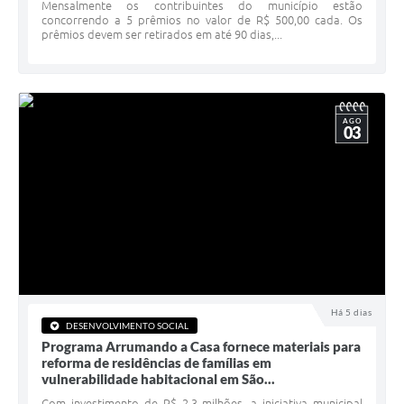
Serviços Online
Mensalmente os contribuintes do município estão
concorrendo a 5 prêmios no valor de R$ 500,00 cada. Os
prêmios devem ser retirados em até 90 dias,...
Telefones Úteis
Jornal
Agenda
AGO
03
SIC
Diário Oficial
Notícias
AUDIÊNCIA PÚBLICA - PLANEJA-URB 01
Inscrições Curso Informática para Aplicativos de Escritório
Há 5 dias
Inscrições - Estagiário
DESENVOLVIMENTO SOCIAL
Programa Arrumando a Casa fornece materiais para
reforma de residências de famílias em
vulnerabilidade habitacional em São...
Com investimento de R$ 2,3 milhões, a iniciativa municipal