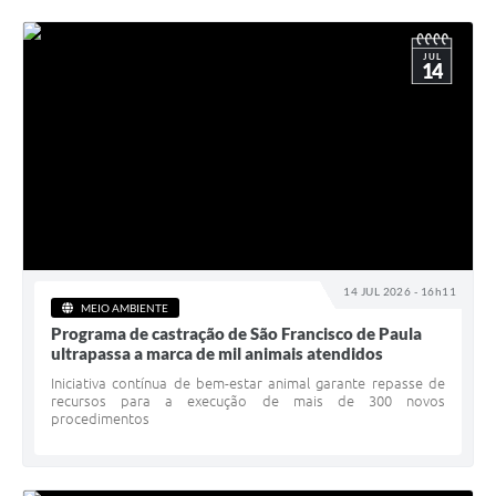
JUL
14
14 JUL 2026 - 16h11
MEIO AMBIENTE
Programa de castração de São Francisco de Paula
ultrapassa a marca de mil animais atendidos
Iniciativa contínua de bem-estar animal garante repasse de
recursos para a execução de mais de 300 novos
procedimentos