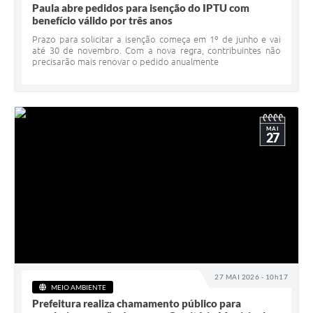
Paula abre pedidos para isenção do IPTU com
benefício válido por três anos
Prazo para solicitar a isenção começa em 1º de junho e vai
até 30 de novembro. Com a nova regra, contribuintes não
precisarão mais renovar o pedido anualmente
MAI
27
27 MAI 2026 - 10h17
MEIO AMBIENTE
Prefeitura realiza chamamento público para