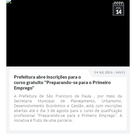
JUL
14
14 JUL 2026 - 14h51
Prefeitura abre inscrições para o
curso gratuito "Preparando-se para o Primeiro
Emprego"
A Prefeitura de São Francisco de Paula , por meio da
Secretaria Municipal de Planejamento, Urbanismo,
Desenvolvimento Econômico e Gestão, está com inscrições
abertas até o dia 5 de agosto para o curso de qualificação
profissional "Preparando-se para o Primeiro Emprego". A
iniciativa é fruto de uma parceria...