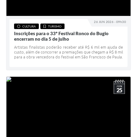
26 JUN 2026 - 09h30
CULTURA
TURISMO
Inscrições para o 33º Festival Ronco do Bugio
encerram no dia 5 de julho
Artistas finalistas poderão receber até R$ 6 mil em ajuda de
custo, além de concorrer a premiações que chegam a R$ 8 mil
para a obra vencedora do festival em São Francisco de Paula.
JUN
25