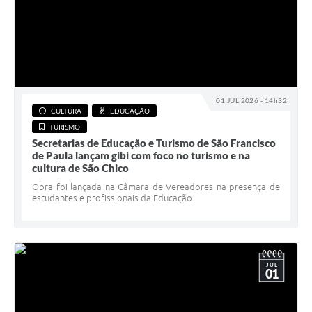
01 JUL 2026 - 14h32
CULTURA
EDUCAÇÃO
TURISMO
Secretarias de Educação e Turismo de São Francisco
de Paula lançam gibi com foco no turismo e na
cultura de São Chico
Obra foi lançada na Câmara de Vereadores na presença de
estudantes e profissionais da Educação
JUL
01