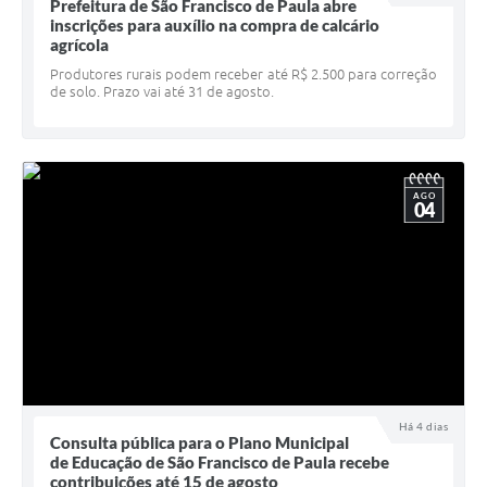
Quadro de Pessoal
Prefeitura de São Francisco de Paula abre
inscrições para auxílio na compra de calcário
Veículos
agrícola
Produtores rurais podem receber até R$ 2.500 para correção
Imóveis locados
de solo. Prazo vai até 31 de agosto.
Imóveis territorial
Imóveis predial
AGO
04
Legislação consolidada
GERAR BOLETO DE IPTU/ISS/ALVARÁ/CERTIDÕES
Dúvidas frequentes
Cadastro de Fornecedores
câmara de vereadores
Alvarás
Há 4 dias
Consulta pública para o Plano Municipal
de Educação de São Francisco de Paula recebe
Proteção ambiental
contribuições até 15 de agosto