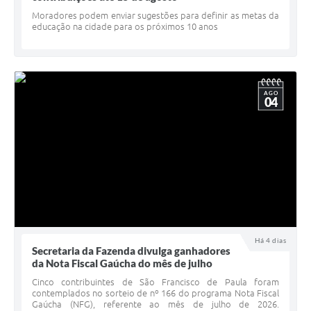
Minuta Cód. Postura
Moradores podem enviar sugestões para definir as metas da
educação na cidade para os próximos 10 anos
NFS-e
Galeria de Fotos
AGO
Audiências Públicas
04
Arquivos para Download
Galeria de Vídeos
Conselhos
Projetos
Contas Públicas
Há 4 dias
Secretaria da Fazenda divulga ganhadores
Legislação
da Nota Fiscal Gaúcha do mês de julho
Cinco contribuintes de São Francisco de Paula foram
Editais
contemplados no sorteio de nº 166 do programa Nota Fiscal
Gaúcha (NFG), referente ao mês de julho de 2026.