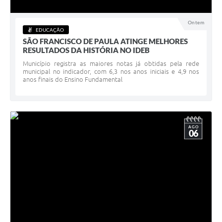
Acesso à Informação
Ontem
EDUCAÇÃO
Turismo em São Chico
SÃO FRANCISCO DE PAULA ATINGE MELHORES
RESULTADOS DA HISTÓRIA NO IDEB
Guia Credenciamento Pregao Online Banrisul
Município registra as maiores notas já obtidas pela rede
municipal no indicador, com 6,3 nos anos iniciais e 4,9 nos
Valores Terra Nua - VTN
anos finais do Ensino Fundamental
Plano de Saneamento
Combate ao Coronavírus
AGO
06
Devedores de ICMS/IPVA.
Contas Públicas
Publicações Legais
Casa do Trabalhador
UAB - Universidade Aberta do Brasil