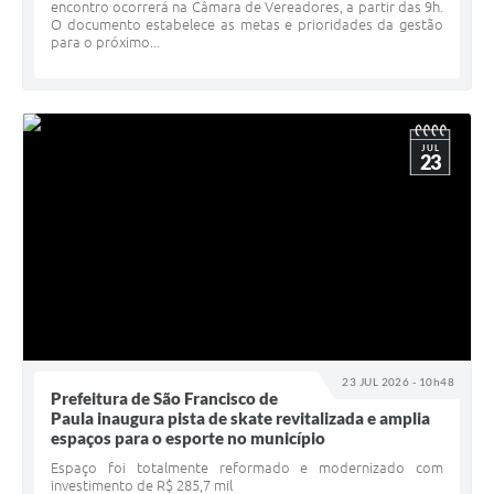
encontro ocorrerá na Câmara de Vereadores, a partir das 9h.
O documento estabelece as metas e prioridades da gestão
para o próximo...
JUL
23
23 JUL 2026 - 10h48
Prefeitura de São Francisco de
Paula inaugura pista de skate revitalizada e amplia
espaços para o esporte no município
Espaço foi totalmente reformado e modernizado com
investimento de R$ 285,7 mil