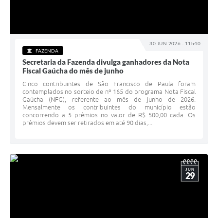
30 JUN 2026 - 11h40
FAZENDA
Secretaria da Fazenda divulga ganhadores da Nota
Fiscal Gaúcha do mês de junho
Cinco contribuintes de São Francisco de Paula foram
contemplados no sorteio de nº 165 do programa Nota Fiscal
Gaúcha (NFG), referente ao mês de junho de 2026.
Mensalmente os contribuintes do município estão
concorrendo a 5 prêmios no valor de R$ 500,00 cada. Os
prêmios devem ser retirados em até 90 dias,...
JUN
29