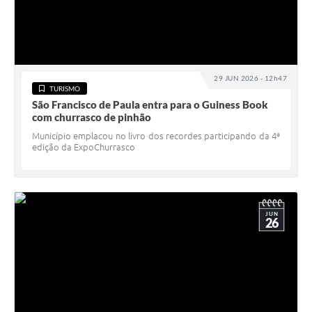
29 JUN 2026 - 12h47
TURISMO
São Francisco de Paula entra para o Guiness Book
com churrasco de pinhão
Município emplacou no livro dos recordes participando da 4ª
edição da ExpoChurrasco
JUN
26