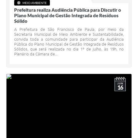
MEIO AMBIENTE
Prefeitura realiza Audiência Pública para Discutir o
Plano Municipal de Gestão Integrada de Resíduos
Sólido
A Prefeitura de São Francisco de Paula, por meio da
Secretaria Municipal de Meio Ambiente e Sustentabilidade,
convida toda a comunidade para participar da Audiência
Pública do Plano Municipal de Gestão Integrada de Resíduos
Sólidos, que será realizada no dia 1º de julho, às 19h, no
Plenário da Câmara de...
JUN
16