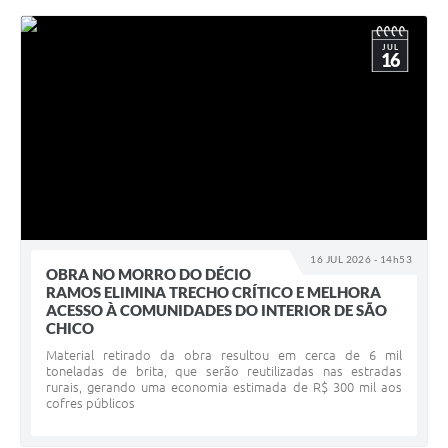
JUL
16
16 JUL 2026 - 14h53
OBRA NO MORRO DO DÉCIO
RAMOS ELIMINA TRECHO CRÍTICO E MELHORA
ACESSO À COMUNIDADES DO INTERIOR DE SÃO
CHICO
Material retirado da obra resultou em cerca de 6 mil
toneladas de brita, que serão reutilizadas nas estradas
rurais, gerando uma economia estimada de R$ 300 mil aos
cofres públicos