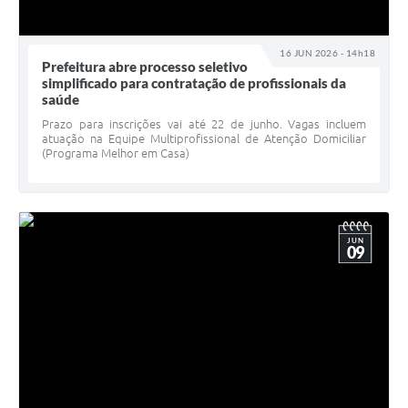
16 JUN 2026 - 14h18
Prefeitura abre processo seletivo
simplificado para contratação de profissionais da
saúde
Prazo para inscrições vai até 22 de junho. Vagas incluem
atuação na Equipe Multiprofissional de Atenção Domiciliar
(Programa Melhor em Casa)
JUN
09