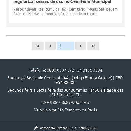
regularizar cessão de uso no Cemitério Municipal
Responsáveis de túmulos no Cemitério Municipal devem
fazer o recadastramento até o dia 31 de outubro
Telefone: 0800 090 1072 - 54 3196 3094
Endereço: Benjamin Constant 1441 (antiga Fábrica Ortopé) | CEP:
95400-000
Segunda-feira a Sexta-feira das 08h30min às 11h30 e à tarde das
13h30min às 17h.
CNPJ: 88.756.879/0001-47
Município de São Francisco de Paula
Versão do Sistema:
3.5.3 - 19/06/2026