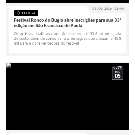
09 JUN 2026 - 08h00
CULTURA
Festival Ronco do Bugio abre inscrições para sua 33ª
edição em São Francisco de Paula
Os artistas finalistas poderão receber até R$ 6 mil em ajuda
de custo, além de concorrer a premiações que chegam a R$ 8
mil para a obra vencedora do festival
JUN
05