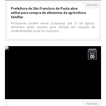
UERGS - Universidade Estadual do RS
Há 3 dias
Prefeitura de São Francisco de Paula abre
edital para compra de alimentos da agricultura
Turismo
familiar
Receitas
Produtores podem enviar propostas até 13 de agosto.
Alimentos serão doados para famílias em situação de
vulnerabilidade social do município.
Despesas
Despesas por órgãos
Relatório de gestão fiscal
AGO
05
Relatório circunstanciado
Gestão Fiscal
LicitaCon
Contratos
Colaborador
Há 4 dias