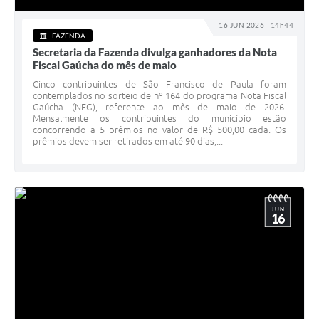
16 JUN 2026 - 14h44
FAZENDA
Secretaria da Fazenda divulga ganhadores da Nota
Fiscal Gaúcha do mês de maio
Cinco contribuintes de São Francisco de Paula foram
contemplados no sorteio de nº 164 do programa Nota Fiscal
Gaúcha (NFG), referente ao mês de maio de 2026.
Mensalmente os contribuintes do município estão
concorrendo a 5 prêmios no valor de R$ 500,00 cada. Os
prêmios devem ser retirados em até 90 dias,...
JUN
16