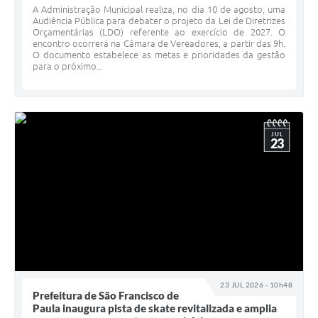
Serviços Online
A Administração Municipal realiza, no dia 10 de agosto, uma
Audiência Pública para debater o projeto da Lei de Diretrizes
Telefones Úteis
Orçamentárias (LDO) referente ao exercício de 2027. O
encontro ocorrerá na Câmara de Vereadores, a partir das 9h.
O documento estabelece as metas e prioridades da gestão
Jornal
para o próximo...
Agenda
SIC
JUL
Diário Oficial
23
Notícias
AUDIÊNCIA PÚBLICA - PLANEJA-URB 01
Inscrições Curso Informática para Aplicativos de Escritório
Inscrições - Estagiário
23 JUL 2026 - 10h48
Prefeitura de São Francisco de
Paula inaugura pista de skate revitalizada e amplia