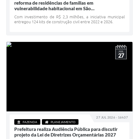
reforma de residências de famílias em
Minuta Cód. Postura
vulnerabilidade habitacional em São...
Com investimento de R$ 2,3 milhões, a iniciativa municipal
NFS-e
entregou 124 kits de construção civil entre 2022 e 2026.
Galeria de Fotos
Audiências Públicas
JUL
27
Arquivos para Download
Galeria de Vídeos
Conselhos
Projetos
Contas Públicas
Legislação
27 JUL 2026 - 16h37
FAZENDA
PLANEJAMENTO
Editais
Prefeitura realiza Audiência Pública para discutir
projeto da Lei de Diretrizes Orçamentárias 2027