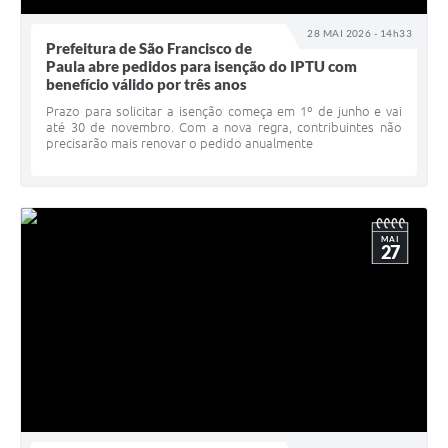
28 MAI 2026 - 14h33
Prefeitura de São Francisco de
Paula abre pedidos para isenção do IPTU com
benefício válido por três anos
Prazo para solicitar a isenção começa em 1º de junho e vai
até 30 de novembro. Com a nova regra, contribuintes não
precisarão mais renovar o pedido anualmente
MAI
27