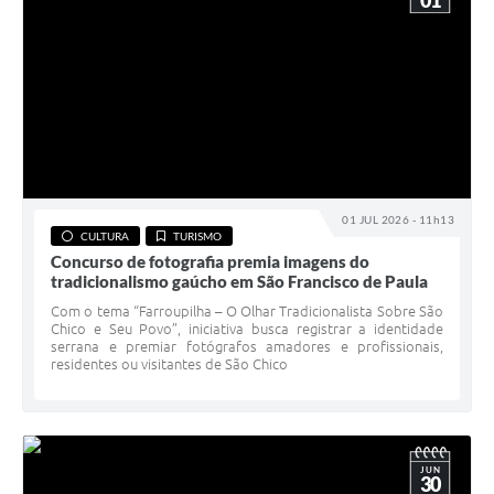
01
01 JUL 2026 - 11h13
CULTURA
TURISMO
Concurso de fotografia premia imagens do
tradicionalismo gaúcho em São Francisco de Paula
Com o tema “Farroupilha – O Olhar Tradicionalista Sobre São
Chico e Seu Povo”, iniciativa busca registrar a identidade
serrana e premiar fotógrafos amadores e profissionais,
residentes ou visitantes de São Chico
JUN
30