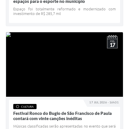
espaços para o esporte no município
Espaço foi totalmente reformado e modernizado com
investimento de R$ 285,7 mil
JUL
17
17 JUL 2026 - 16h31
CULTURA
Festival Ronco do Bugio de São Francisco de Paula
contará com vinte canções inéditas
Músicas classificadas serão apresentadas no evento que será