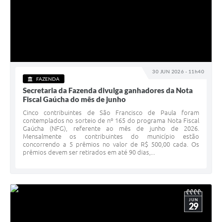
30 JUN 2026 - 11h40
FAZENDA
Secretaria da Fazenda divulga ganhadores da Nota
Fiscal Gaúcha do mês de junho
Cinco contribuintes de São Francisco de Paula foram
contemplados no sorteio de nº 165 do programa Nota Fiscal
Gaúcha (NFG), referente ao mês de junho de 2026.
Mensalmente os contribuintes do município estão
concorrendo a 5 prêmios no valor de R$ 500,00 cada. Os
prêmios devem ser retirados em até 90 dias,...
JUN
29