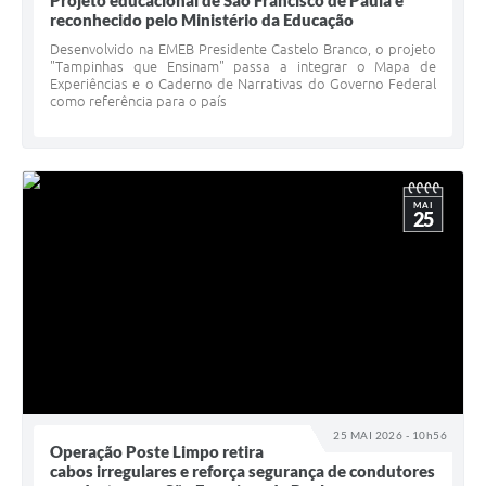
Projeto educacional de São Francisco de Paula é
reconhecido pelo Ministério da Educação
Desenvolvido na EMEB Presidente Castelo Branco, o projeto
"Tampinhas que Ensinam" passa a integrar o Mapa de
Experiências e o Caderno de Narrativas do Governo Federal
como referência para o país
MAI
25
25 MAI 2026 - 10h56
Operação Poste Limpo retira
cabos irregulares e reforça segurança de condutores