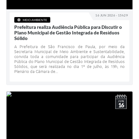
16 JUN 2026 - 15h29
MEIO AMBIENTE
Prefeitura realiza Audiência Pública para Discutir o
Plano Municipal de Gestão Integrada de Resíduos
Sólido
A Prefeitura de São Francisco de Paula, por meio da
Secretaria Municipal de Meio Ambiente e Sustentabilidade,
convida toda a comunidade para participar da Audiência
Pública do Plano Municipal de Gestão Integrada de Resíduos
Sólidos, que será realizada no dia 1º de julho, às 19h, no
Plenário da Câmara de...
JUN
16