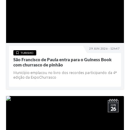
29 JUN 2026 - 12h47
TURISMO
São Francisco de Paula entra para o Guiness Book
com churrasco de pinhão
Município emplacou no livro dos recordes participando da 4ª
edição da ExpoChurrasco
JUN
26