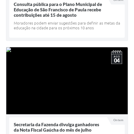
Consulta pública para o Plano Municipal de
UERGS - Universidade Estadual do RS
Educação de São Francisco de Paula recebe
contribuições até 15 de agosto
Turismo
Moradores podem enviar sugestões para definir as metas da
educação na cidade para os próximos 10 anos
Receitas
Despesas
Despesas por órgãos
AGO
04
Relatório de gestão fiscal
Relatório circunstanciado
Gestão Fiscal
LicitaCon
Contratos
Ontem
Colaborador
Secretaria da Fazenda divulga ganhadores
da Nota Fiscal Gaúcha do mês de julho
Quadro de Pessoal