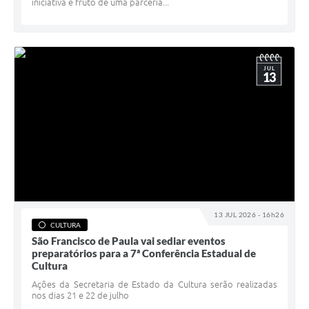
iniciativa é fruto de uma parceria...
JUL
13
13 JUL 2026 - 16h26
CULTURA
São Francisco de Paula vai sediar eventos
preparatórios para a 7ª Conferência Estadual de
Cultura
Ações da Secretaria de Estado da Cultura serão realizadas
nos dias 21 e 22 de julho