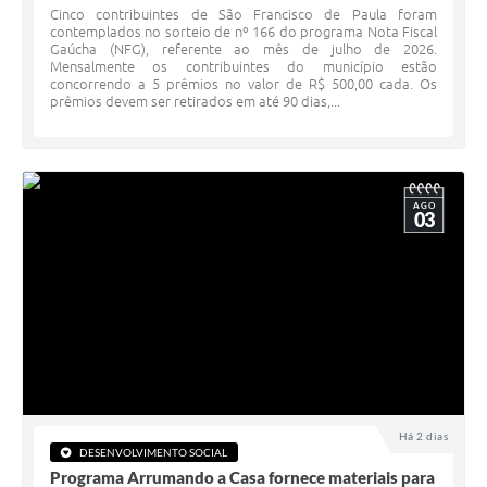
Cinco contribuintes de São Francisco de Paula foram
contemplados no sorteio de nº 166 do programa Nota Fiscal
Veículos
Gaúcha (NFG), referente ao mês de julho de 2026.
Mensalmente os contribuintes do município estão
Imóveis locados
concorrendo a 5 prêmios no valor de R$ 500,00 cada. Os
prêmios devem ser retirados em até 90 dias,...
Imóveis territorial
Imóveis predial
AGO
Legislação consolidada
03
GERAR BOLETO DE IPTU/ISS/ALVARÁ/CERTIDÕES
Dúvidas frequentes
Cadastro de Fornecedores
câmara de vereadores
Alvarás
Há 2 dias
DESENVOLVIMENTO SOCIAL
Proteção ambiental
Programa Arrumando a Casa fornece materiais para