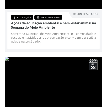
05 JUN 2026 - 17h10
EDUCAÇÃO
MEIO AMBIENTE
Ações de educação ambiental e bem-estar animal na
Semana do Meio Ambiente
Secretaria Municipal de Meio Ambiente reuniu comunidade e
escolas em atividades de preservação e convidam para trilha
guiada neste sábado.
MAI
28