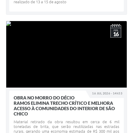
realizado de 13 a 15 de agosto
JUL
16
16 JUL 2026 - 14h53
OBRA NO MORRO DO DÉCIO
RAMOS ELIMINA TRECHO CRÍTICO E MELHORA
ACESSO À COMUNIDADES DO INTERIOR DE SÃO
CHICO
Material retirado da obra resultou em cerca de 6 mil
toneladas de brita, que serão reutilizadas nas estradas
rurais, gerando uma economia estimada de R$ 300 mil aos