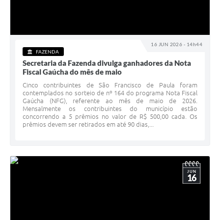
16 JUN 2026 - 14h44
FAZENDA
Secretaria da Fazenda divulga ganhadores da Nota
Fiscal Gaúcha do mês de maio
Cinco contribuintes de São Francisco de Paula foram
contemplados no sorteio de nº 164 do programa Nota Fiscal
Gaúcha (NFG), referente ao mês de maio de 2026.
Mensalmente os contribuintes do município estão
concorrendo a 5 prêmios no valor de R$ 500,00 cada. Os
prêmios devem ser retirados em até 90 dias,...
JUN
16