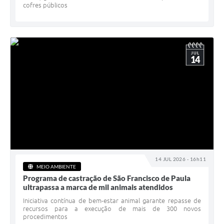
cofres públicos
JUL
14
14 JUL 2026 - 16h11
MEIO AMBIENTE
Programa de castração de São Francisco de Paula
ultrapassa a marca de mil animais atendidos
Iniciativa contínua de bem-estar animal garante repasse de
recursos para a execução de mais de 300 novos
procedimentos