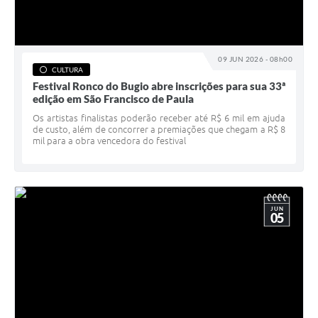
09 JUN 2026 - 08h00
CULTURA
Festival Ronco do Bugio abre inscrições para sua 33ª
edição em São Francisco de Paula
Os artistas finalistas poderão receber até R$ 6 mil em ajuda
de custo, além de concorrer a premiações que chegam a R$ 8
mil para a obra vencedora do festival
JUN
05