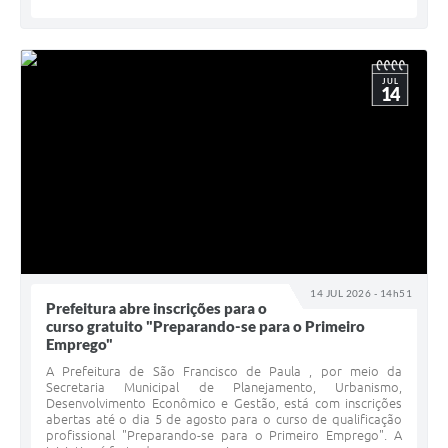
JUL
14
14 JUL 2026 - 14h51
Prefeitura abre inscrições para o
curso gratuito "Preparando-se para o Primeiro
Emprego"
A Prefeitura de São Francisco de Paula , por meio da
Secretaria Municipal de Planejamento, Urbanismo,
Desenvolvimento Econômico e Gestão, está com inscrições
abertas até o dia 5 de agosto para o curso de qualificação
profissional "Preparando-se para o Primeiro Emprego". A