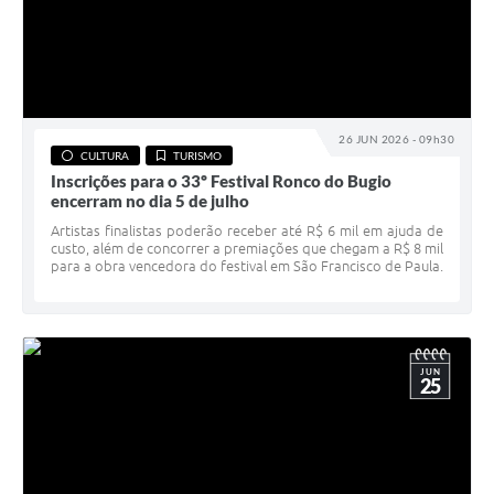
26 JUN 2026 - 09h30
CULTURA
TURISMO
Inscrições para o 33º Festival Ronco do Bugio
encerram no dia 5 de julho
Artistas finalistas poderão receber até R$ 6 mil em ajuda de
custo, além de concorrer a premiações que chegam a R$ 8 mil
para a obra vencedora do festival em São Francisco de Paula.
JUN
25