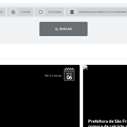
RA
COVID
CULTURA
DESENVOLVIMENTO ECONÔMI
BUSCAR
AGO
Há 11 horas
06
Prefeitura de São Fr
compra de calcário a