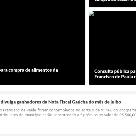
 para compra de alimentos da
Consulta pública pa
Francisco de Paula 
 divulga ganhadores da Nota Fiscal Gaúcha do mês de julho
ão Francisco de Paula foram contemplados no sorteio de nº 166 do programa
ribuintes do município estão concorrendo a 5 prêmios no valor de R$ 500,00 