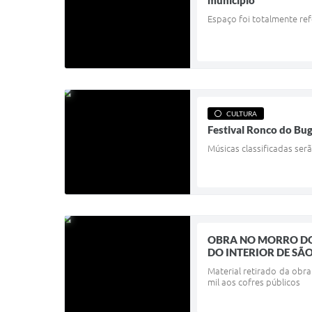
município
Espaço foi totalmente re
CULTURA
Festival Ronco do Bug
Músicas classificadas ser
OBRA NO MORRO DO
DO INTERIOR DE SÃ
Material retirado da obra
mil aos cofres públicos