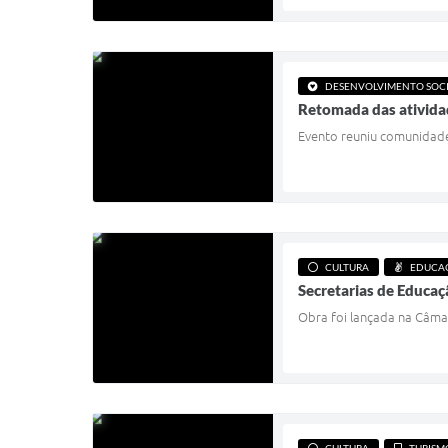
DESENVOLVIMENTO SOC
Retomada das ativida
Evento reuniu comunidade,
CULTURA
EDUCA
Secretarias de Educaç
Obra foi lançada na Câma