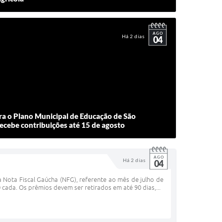
AGO
Há 2 dias
04
ra o Plano Municipal de Educação de São
recebe contribuições até 15 de agosto
AGO
Há 2 dias
04
 Nota Fiscal Gaúcha (NFG), referente ao mês de julho de
cada. Os prêmios devem ser retirados em até 90 dias,...