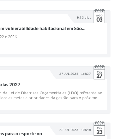
AGO
Há 3 dias
03
m vulnerabilidade habitacional em São...
022 e 2026.
JUL
27 JUL 2026 - 16h37
27
árias 2027
o da Lei de Diretrizes Orçamentárias (LDO) referente ao
lece as metas e prioridades da gestão para o próximo...
JUL
23 JUL 2026 - 10h48
23
ços para o esporte no