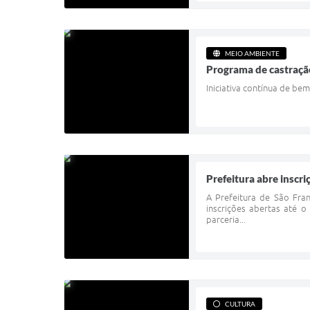
MEIO AMBIENTE
Programa de castração
Iniciativa contínua de b
Prefeitura abre inscr
A Prefeitura de São Fra
inscrições abertas até o
parceria...
CULTURA