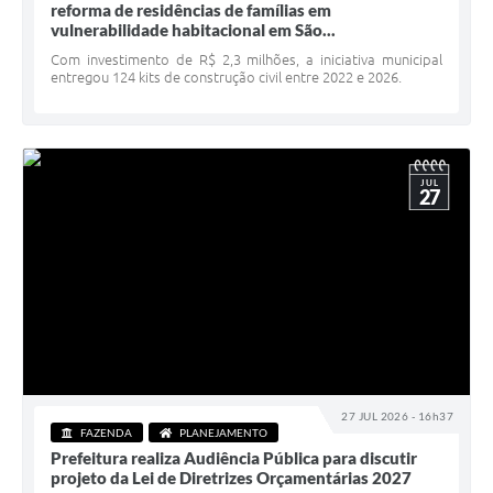
reforma de residências de famílias em
Minuta Cód. Postura
vulnerabilidade habitacional em São...
Com investimento de R$ 2,3 milhões, a iniciativa municipal
NFS-e
entregou 124 kits de construção civil entre 2022 e 2026.
Galeria de Fotos
Audiências Públicas
JUL
27
Arquivos para Download
Galeria de Vídeos
Conselhos
Projetos
Contas Públicas
Legislação
27 JUL 2026 - 16h37
FAZENDA
PLANEJAMENTO
Editais
Prefeitura realiza Audiência Pública para discutir
projeto da Lei de Diretrizes Orçamentárias 2027