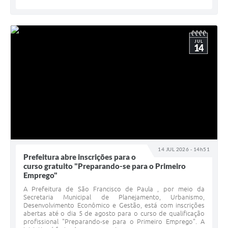
JUL
14
14 JUL 2026 - 14h51
Prefeitura abre inscrições para o
curso gratuito "Preparando-se para o Primeiro
Emprego"
A Prefeitura de São Francisco de Paula , por meio da
Secretaria Municipal de Planejamento, Urbanismo,
Desenvolvimento Econômico e Gestão, está com inscrições
abertas até o dia 5 de agosto para o curso de qualificação
profissional "Preparando-se para o Primeiro Emprego". A