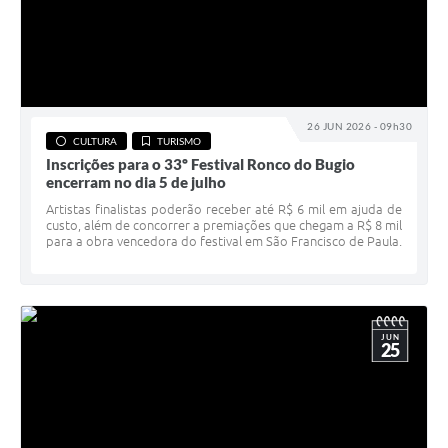
26 JUN 2026 - 09h30
CULTURA
TURISMO
Inscrições para o 33º Festival Ronco do Bugio
encerram no dia 5 de julho
Artistas finalistas poderão receber até R$ 6 mil em ajuda de
custo, além de concorrer a premiações que chegam a R$ 8 mil
para a obra vencedora do festival em São Francisco de Paula.
JUN
25