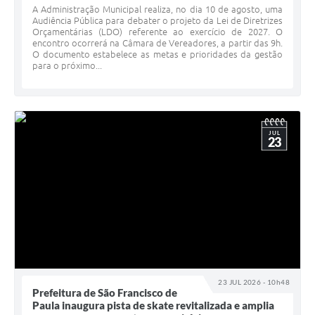
Serviços Online
A Administração Municipal realiza, no dia 10 de agosto, uma
Audiência Pública para debater o projeto da Lei de Diretrizes
Telefones Úteis
Orçamentárias (LDO) referente ao exercício de 2027. O
encontro ocorrerá na Câmara de Vereadores, a partir das 9h.
O documento estabelece as metas e prioridades da gestão
Jornal
para o próximo...
Agenda
SIC
JUL
Diário Oficial
23
Notícias
AUDIÊNCIA PÚBLICA - PLANEJA-URB 01
Inscrições Curso Informática para Aplicativos de Escritório
Inscrições - Estagiário
23 JUL 2026 - 10h48
Prefeitura de São Francisco de
Paula inaugura pista de skate revitalizada e amplia