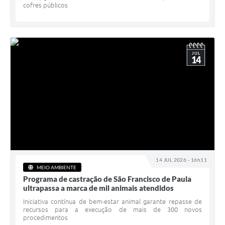
cofres públicos
JUL
14
14 JUL 2026 - 16h11
MEIO AMBIENTE
Programa de castração de São Francisco de Paula
ultrapassa a marca de mil animais atendidos
Iniciativa contínua de bem-estar animal garante repasse de
recursos para a execução de mais de 300 novos
procedimentos