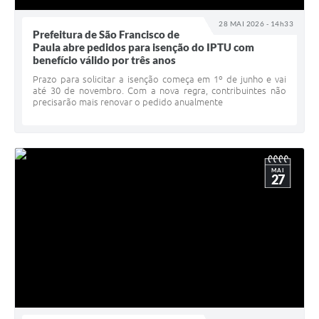
28 MAI 2026 - 14h33
Prefeitura de São Francisco de
Paula abre pedidos para isenção do IPTU com
benefício válido por três anos
Prazo para solicitar a isenção começa em 1º de junho e vai
até 30 de novembro. Com a nova regra, contribuintes não
precisarão mais renovar o pedido anualmente
MAI
27