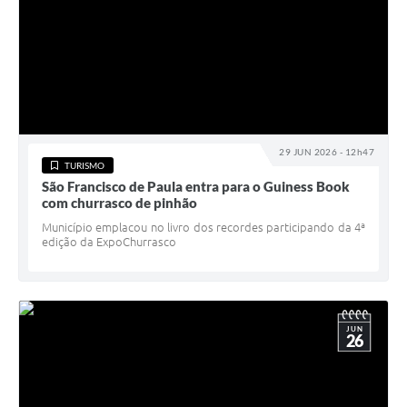
29 JUN 2026 - 12h47
TURISMO
São Francisco de Paula entra para o Guiness Book
com churrasco de pinhão
Município emplacou no livro dos recordes participando da 4ª
edição da ExpoChurrasco
JUN
26