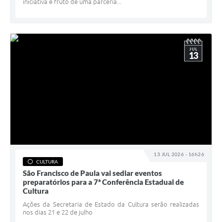
iniciativa é fruto de uma parceria...
JUL
13
13 JUL 2026 - 16h26
CULTURA
São Francisco de Paula vai sediar eventos
preparatórios para a 7ª Conferência Estadual de
Cultura
Ações da Secretaria de Estado da Cultura serão realizadas
nos dias 21 e 22 de julho