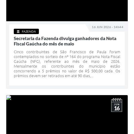
16 JUN 2026 - 14h44
FAZENDA
Secretaria da Fazenda divulga ganhadores da Nota
Fiscal Gaúcha do mês de maio
Cinco contribuintes de São Francisco de Paula foram
contemplados no sorteio de nº 164 do programa Nota Fiscal
Gaúcha (NFG), referente ao mês de maio de 2026.
Mensalmente os contribuintes do município estão
concorrendo a 5 prêmios no valor de R$ 500,00 cada. Os
prêmios devem ser retirados em até 90 dias,...
JUN
16