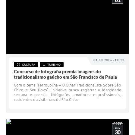
01
01 JUL 2026 - 11h13
CULTURA
TURISMO
Concurso de fotografia premia imagens do
tradicionalismo gaúcho em São Francisco de Paula
Com o tema “Farroupilha – O Olhar Tradicionalista Sobre São
Chico e Seu Povo”, iniciativa busca registrar a identidade
serrana e premiar fotógrafos amadores e profissionais,
residentes ou visitantes de São Chico
JUN
30