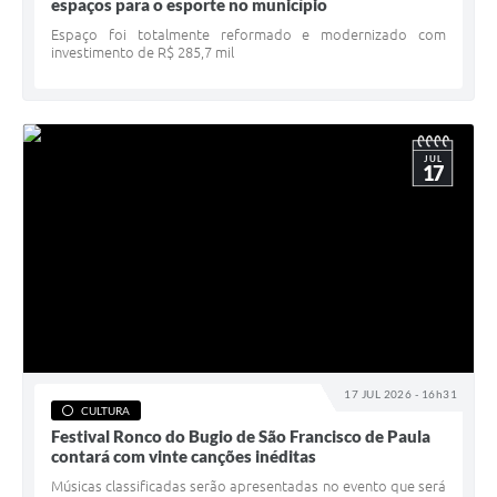
espaços para o esporte no município
Espaço foi totalmente reformado e modernizado com
investimento de R$ 285,7 mil
JUL
17
17 JUL 2026 - 16h31
CULTURA
Festival Ronco do Bugio de São Francisco de Paula
contará com vinte canções inéditas
Músicas classificadas serão apresentadas no evento que será