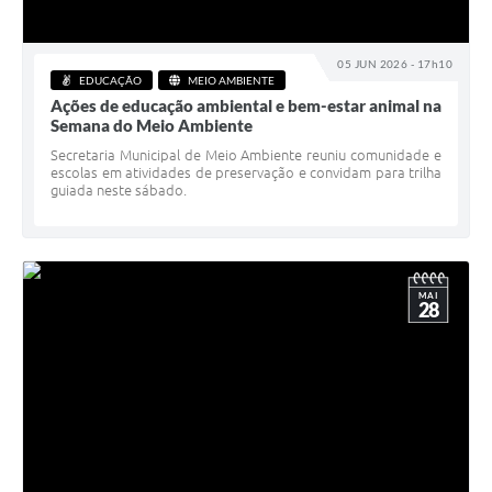
05 JUN 2026 - 17h10
EDUCAÇÃO
MEIO AMBIENTE
Ações de educação ambiental e bem-estar animal na
Semana do Meio Ambiente
Secretaria Municipal de Meio Ambiente reuniu comunidade e
escolas em atividades de preservação e convidam para trilha
guiada neste sábado.
MAI
28