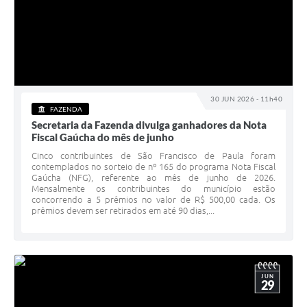
30 JUN 2026 - 11h40
FAZENDA
Secretaria da Fazenda divulga ganhadores da Nota
Fiscal Gaúcha do mês de junho
Cinco contribuintes de São Francisco de Paula foram
contemplados no sorteio de nº 165 do programa Nota Fiscal
Gaúcha (NFG), referente ao mês de junho de 2026.
Mensalmente os contribuintes do município estão
concorrendo a 5 prêmios no valor de R$ 500,00 cada. Os
prêmios devem ser retirados em até 90 dias,...
JUN
29