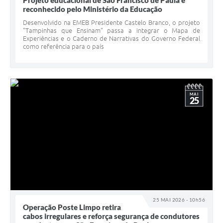
Projeto educacional de São Francisco de Paula é
reconhecido pelo Ministério da Educação
Desenvolvido na EMEB Presidente Castelo Branco, o projeto
"Tampinhas que Ensinam" passa a integrar o Mapa de
Experiências e o Caderno de Narrativas do Governo Federal
como referência para o país
MAI
25
25 MAI 2026 - 10h56
Operação Poste Limpo retira
cabos irregulares e reforça segurança de condutores