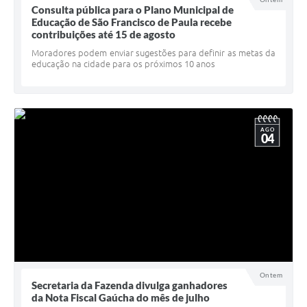
Consulta pública para o Plano Municipal de
UERGS - Universidade Estadual do RS
Educação de São Francisco de Paula recebe
contribuições até 15 de agosto
Turismo
Moradores podem enviar sugestões para definir as metas da
educação na cidade para os próximos 10 anos
Receitas
Despesas
Despesas por órgãos
AGO
04
Relatório de gestão fiscal
Relatório circunstanciado
Gestão Fiscal
LicitaCon
Contratos
Ontem
Colaborador
Secretaria da Fazenda divulga ganhadores
da Nota Fiscal Gaúcha do mês de julho
Quadro de Pessoal