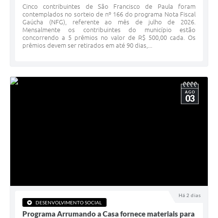
Cinco contribuintes de São Francisco de Paula foram
contemplados no sorteio de nº 166 do programa Nota Fiscal
Veículos
Gaúcha (NFG), referente ao mês de julho de 2026.
Mensalmente os contribuintes do município estão
Imóveis locados
concorrendo a 5 prêmios no valor de R$ 500,00 cada. Os
prêmios devem ser retirados em até 90 dias,...
Imóveis territorial
Imóveis predial
AGO
Legislação consolidada
03
GERAR BOLETO DE IPTU/ISS/ALVARÁ/CERTIDÕES
Dúvidas frequentes
Cadastro de Fornecedores
câmara de vereadores
Alvarás
Há 2 dias
DESENVOLVIMENTO SOCIAL
Proteção ambiental
Programa Arrumando a Casa fornece materiais para