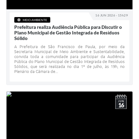
16 JUN 2026 - 15h29
MEIO AMBIENTE
Prefeitura realiza Audiência Pública para Discutir o
Plano Municipal de Gestão Integrada de Resíduos
Sólido
A Prefeitura de São Francisco de Paula, por meio da
Secretaria Municipal de Meio Ambiente e Sustentabilidade,
convida toda a comunidade para participar da Audiência
Pública do Plano Municipal de Gestão Integrada de Resíduos
Sólidos, que será realizada no dia 1º de julho, às 19h, no
Plenário da Câmara de...
JUN
16