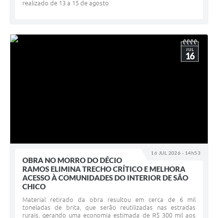
realizado de 13 a 15 de agosto
JUL
16
16 JUL 2026 - 14h53
OBRA NO MORRO DO DÉCIO
RAMOS ELIMINA TRECHO CRÍTICO E MELHORA
ACESSO À COMUNIDADES DO INTERIOR DE SÃO
CHICO
Material retirado da obra resultou em cerca de 6 mil
toneladas de brita, que serão reutilizadas nas estradas
rurais, gerando uma economia estimada de R$ 300 mil aos