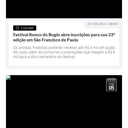
09 JUN 2026 - 08h00
CULTURA
Festival Ronco do Bugio abre inscrições para sua 33ª
edição em São Francisco de Paula
Os artistas finalistas poderão receber até R$ 6 mil em ajuda
de custo, além de concorrer a premiações que chegam a R$ 8
mil para a obra vencedora do festival
JUN
05