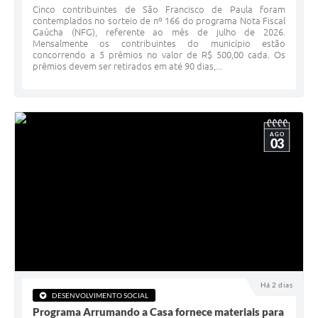
Cinco contribuintes de São Francisco de Paula foram
contemplados no sorteio de nº 166 do programa Nota Fiscal
Veículos
Gaúcha (NFG), referente ao mês de julho de 2026.
Mensalmente os contribuintes do município estão
Imóveis locados
concorrendo a 5 prêmios no valor de R$ 500,00 cada. Os
prêmios devem ser retirados em até 90 dias,...
Imóveis territorial
Imóveis predial
AGO
Legislação consolidada
03
GERAR BOLETO DE IPTU/ISS/ALVARÁ/CERTIDÕES
Dúvidas frequentes
Cadastro de Fornecedores
câmara de vereadores
Alvarás
Há 2 dias
DESENVOLVIMENTO SOCIAL
Proteção ambiental
Programa Arrumando a Casa fornece materiais para