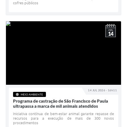
cofres públicos
JUL
14
14 JUL 2026 - 16h11
MEIO AMBIENTE
Programa de castração de São Francisco de Paula
ultrapassa a marca de mil animais atendidos
Iniciativa contínua de bem-estar animal garante repasse de
recursos para a execução de mais de 300 novos
procedimentos