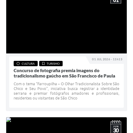
01
01 JUL 2026 - 11h13
CULTURA
TURISMO
Concurso de fotografia premia imagens do
tradicionalismo gaúcho em São Francisco de Paula
Com o tema “Farroupilha – O Olhar Tradicionalista Sobre São
Chico e Seu Povo”, iniciativa busca registrar a identidade
serrana e premiar fotógrafos amadores e profissionais,
residentes ou visitantes de São Chico
JUN
30