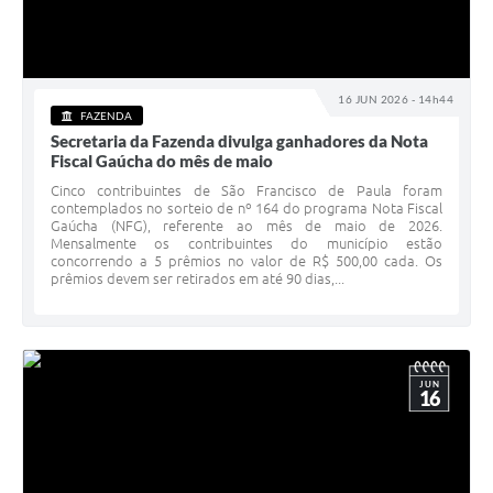
16 JUN 2026 - 14h44
FAZENDA
Secretaria da Fazenda divulga ganhadores da Nota
Fiscal Gaúcha do mês de maio
Cinco contribuintes de São Francisco de Paula foram
contemplados no sorteio de nº 164 do programa Nota Fiscal
Gaúcha (NFG), referente ao mês de maio de 2026.
Mensalmente os contribuintes do município estão
concorrendo a 5 prêmios no valor de R$ 500,00 cada. Os
prêmios devem ser retirados em até 90 dias,...
JUN
16