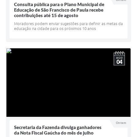
Consulta pública para o Plano Municipal de
UERGS - Universidade Estadual do RS
Educação de São Francisco de Paula recebe
contribuições até 15 de agosto
Turismo
Moradores podem enviar sugestões para definir as metas da
educação na cidade para os próximos 10 anos
Receitas
Despesas
Despesas por órgãos
AGO
04
Relatório de gestão fiscal
Relatório circunstanciado
Gestão Fiscal
LicitaCon
Contratos
Ontem
Colaborador
Secretaria da Fazenda divulga ganhadores
da Nota Fiscal Gaúcha do mês de julho
Quadro de Pessoal