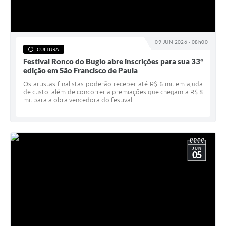
09 JUN 2026 - 08h00
CULTURA
Festival Ronco do Bugio abre inscrições para sua 33ª
edição em São Francisco de Paula
Os artistas finalistas poderão receber até R$ 6 mil em ajuda
de custo, além de concorrer a premiações que chegam a R$ 8
mil para a obra vencedora do festival
JUN
05