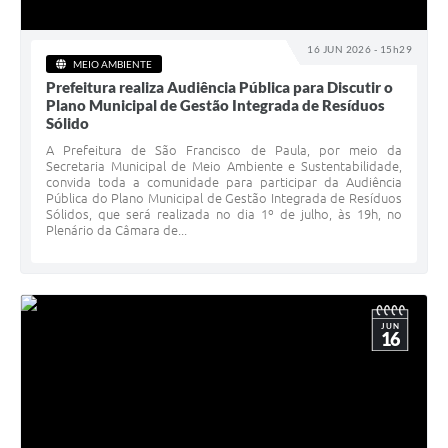
16 JUN 2026 - 15h29
MEIO AMBIENTE
Prefeitura realiza Audiência Pública para Discutir o
Plano Municipal de Gestão Integrada de Resíduos
Sólido
A Prefeitura de São Francisco de Paula, por meio da
Secretaria Municipal de Meio Ambiente e Sustentabilidade,
convida toda a comunidade para participar da Audiência
Pública do Plano Municipal de Gestão Integrada de Resíduos
Sólidos, que será realizada no dia 1º de julho, às 19h, no
Plenário da Câmara de...
JUN
16