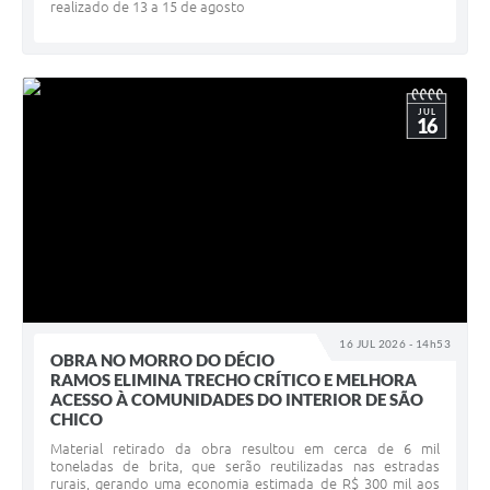
realizado de 13 a 15 de agosto
JUL
16
16 JUL 2026 - 14h53
OBRA NO MORRO DO DÉCIO
RAMOS ELIMINA TRECHO CRÍTICO E MELHORA
ACESSO À COMUNIDADES DO INTERIOR DE SÃO
CHICO
Material retirado da obra resultou em cerca de 6 mil
toneladas de brita, que serão reutilizadas nas estradas
rurais, gerando uma economia estimada de R$ 300 mil aos