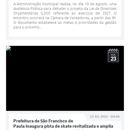
Serviços Online
A Administração Municipal realiza, no dia 10 de agosto, uma
Audiência Pública para debater o projeto da Lei de Diretrizes
Telefones Úteis
Orçamentárias (LDO) referente ao exercício de 2027. O
encontro ocorrerá na Câmara de Vereadores, a partir das 9h.
O documento estabelece as metas e prioridades da gestão
Jornal
para o próximo...
Agenda
SIC
JUL
Diário Oficial
23
Notícias
AUDIÊNCIA PÚBLICA - PLANEJA-URB 01
Inscrições Curso Informática para Aplicativos de Escritório
Inscrições - Estagiário
23 JUL 2026 - 10h48
Prefeitura de São Francisco de
Paula inaugura pista de skate revitalizada e amplia