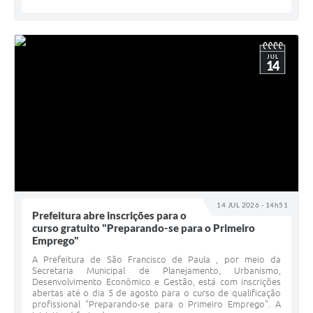
JUL
14
14 JUL 2026 - 14h51
Prefeitura abre inscrições para o
curso gratuito "Preparando-se para o Primeiro
Emprego"
A Prefeitura de São Francisco de Paula , por meio da
Secretaria Municipal de Planejamento, Urbanismo,
Desenvolvimento Econômico e Gestão, está com inscrições
abertas até o dia 5 de agosto para o curso de qualificação
profissional "Preparando-se para o Primeiro Emprego". A