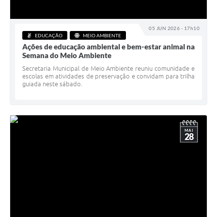
05 JUN 2026 - 17h10
EDUCAÇÃO
MEIO AMBIENTE
Ações de educação ambiental e bem-estar animal na
Semana do Meio Ambiente
Secretaria Municipal de Meio Ambiente reuniu comunidade e
escolas em atividades de preservação e convidam para trilha
guiada neste sábado.
MAI
28