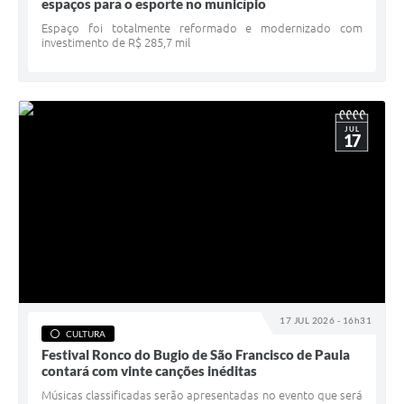
espaços para o esporte no município
Espaço foi totalmente reformado e modernizado com
investimento de R$ 285,7 mil
JUL
17
17 JUL 2026 - 16h31
CULTURA
Festival Ronco do Bugio de São Francisco de Paula
contará com vinte canções inéditas
Músicas classificadas serão apresentadas no evento que será