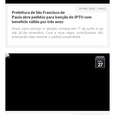
28 MAI 2026 - 14h33
Prefeitura de São Francisco de
Paula abre pedidos para isenção do IPTU com
benefício válido por três anos
Prazo para solicitar a isenção começa em 1º de junho e vai
até 30 de novembro. Com a nova regra, contribuintes não
precisarão mais renovar o pedido anualmente
MAI
27