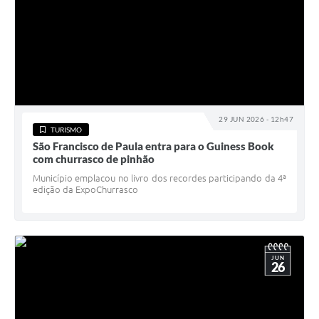
29 JUN 2026 - 12h47
TURISMO
São Francisco de Paula entra para o Guiness Book
com churrasco de pinhão
Município emplacou no livro dos recordes participando da 4ª
edição da ExpoChurrasco
JUN
26