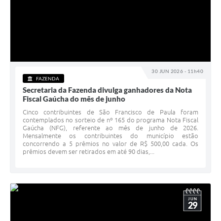
30 JUN 2026 - 11h40
FAZENDA
Secretaria da Fazenda divulga ganhadores da Nota
Fiscal Gaúcha do mês de junho
Cinco contribuintes de São Francisco de Paula foram
contemplados no sorteio de nº 165 do programa Nota Fiscal
Gaúcha (NFG), referente ao mês de junho de 2026.
Mensalmente os contribuintes do município estão
concorrendo a 5 prêmios no valor de R$ 500,00 cada. Os
prêmios devem ser retirados em até 90 dias,...
JUN
29