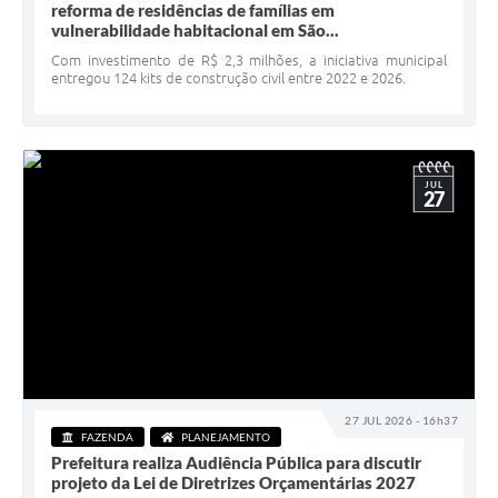
reforma de residências de famílias em
Minuta Cód. Postura
vulnerabilidade habitacional em São...
Com investimento de R$ 2,3 milhões, a iniciativa municipal
NFS-e
entregou 124 kits de construção civil entre 2022 e 2026.
Galeria de Fotos
Audiências Públicas
JUL
27
Arquivos para Download
Galeria de Vídeos
Conselhos
Projetos
Contas Públicas
Legislação
27 JUL 2026 - 16h37
FAZENDA
PLANEJAMENTO
Editais
Prefeitura realiza Audiência Pública para discutir
projeto da Lei de Diretrizes Orçamentárias 2027