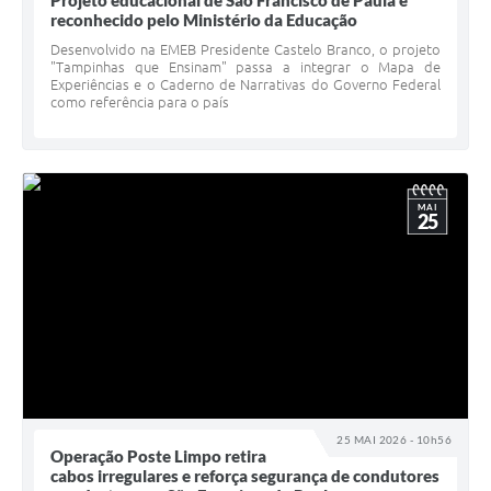
Projeto educacional de São Francisco de Paula é
reconhecido pelo Ministério da Educação
Desenvolvido na EMEB Presidente Castelo Branco, o projeto
"Tampinhas que Ensinam" passa a integrar o Mapa de
Experiências e o Caderno de Narrativas do Governo Federal
como referência para o país
MAI
25
25 MAI 2026 - 10h56
Operação Poste Limpo retira
cabos irregulares e reforça segurança de condutores