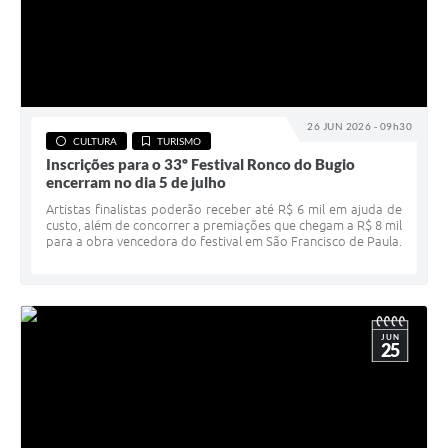
26 JUN 2026 - 09h30
CULTURA
TURISMO
Inscrições para o 33º Festival Ronco do Bugio
encerram no dia 5 de julho
Artistas finalistas poderão receber até R$ 6 mil em ajuda de
custo, além de concorrer a premiações que chegam a R$ 8 mil
para a obra vencedora do festival em São Francisco de Paula.
JUN
25