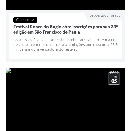
09 JUN 2026 - 08h00
CULTURA
Festival Ronco do Bugio abre inscrições para sua 33ª
edição em São Francisco de Paula
Os artistas finalistas poderão receber até R$ 6 mil em ajuda
de custo, além de concorrer a premiações que chegam a R$ 8
mil para a obra vencedora do festival
JUN
05