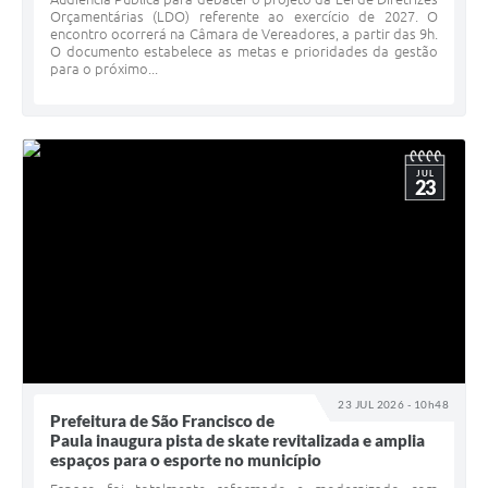
Orçamentárias (LDO) referente ao exercício de 2027. O
encontro ocorrerá na Câmara de Vereadores, a partir das 9h.
O documento estabelece as metas e prioridades da gestão
para o próximo...
JUL
23
23 JUL 2026 - 10h48
Prefeitura de São Francisco de
Paula inaugura pista de skate revitalizada e amplia
espaços para o esporte no município