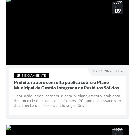
JUL
09
09 JUL 2026 - 08h53
MEIO AMBIENTE
Prefeitura abre consulta pública sobre o Plano
Municipal de Gestão Integrada de Resíduos Sólidos
População pode contribuir com o planejamento ambiental
do município para os próximos 20 anos acessando o
documento online e enviando sugestões
JUL