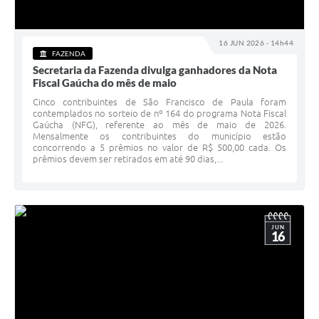
16 JUN 2026 - 14h44
FAZENDA
Secretaria da Fazenda divulga ganhadores da Nota
Fiscal Gaúcha do mês de maio
Cinco contribuintes de São Francisco de Paula foram
contemplados no sorteio de nº 164 do programa Nota Fiscal
Gaúcha (NFG), referente ao mês de maio de 2026.
Mensalmente os contribuintes do município estão
concorrendo a 5 prêmios no valor de R$ 500,00 cada. Os
prêmios devem ser retirados em até 90 dias,...
JUN
16