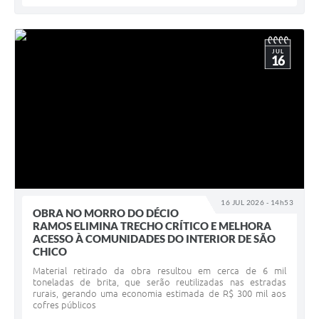
JUL
16
16 JUL 2026 - 14h53
OBRA NO MORRO DO DÉCIO
RAMOS ELIMINA TRECHO CRÍTICO E MELHORA
ACESSO À COMUNIDADES DO INTERIOR DE SÃO
CHICO
Material retirado da obra resultou em cerca de 6 mil
toneladas de brita, que serão reutilizadas nas estradas
rurais, gerando uma economia estimada de R$ 300 mil aos
cofres públicos