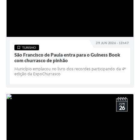
29 JUN 2026 - 12h47
TURISMO
São Francisco de Paula entra para o Guiness Book
com churrasco de pinhão
Município emplacou no livro dos recordes participando da 4ª
edição da ExpoChurrasco
JUN
26