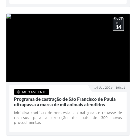
JUL
14
14 JUL 2026 - 16h11
MEIO AMBIENTE
Programa de castração de São Francisco de Paula
ultrapassa a marca de mil animais atendidos
Iniciativa contínua de bem-estar animal garante repasse de
recursos para a execução de mais de 300 novos
procedimentos