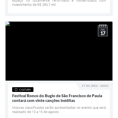
Espaço foi totalmente reformado e modernizado com
investimento de R$ 285,7 mil
JUL
17
17 JUL 2026 - 16h31
CULTURA
Festival Ronco do Bugio de São Francisco de Paula
contará com vinte canções inéditas
Músicas classificadas serão apresentadas no evento que será
realizado de 13 a 15 de agosto