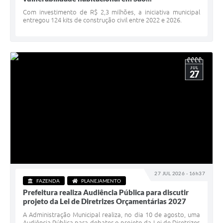
Serviços Online
Com investimento de R$ 2,3 milhões, a iniciativa municipal
entregou 124 kits de construção civil entre 2022 e 2026.
Telefones Úteis
Jornal
Agenda
JUL
27
SIC
Diário Oficial
Notícias
AUDIÊNCIA PÚBLICA - PLANEJA-URB 01
Inscrições Curso Informática para Aplicativos de Escritório
27 JUL 2026 - 16h37
Inscrições - Estagiário
FAZENDA
PLANEJAMENTO
Prefeitura realiza Audiência Pública para discutir
projeto da Lei de Diretrizes Orçamentárias 2027
A Administração Municipal realiza, no dia 10 de agosto, uma
Audiência Pública para debater o projeto da Lei de Diretrizes