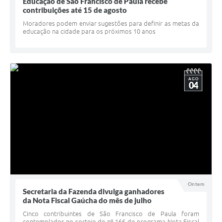
Quadro de Pessoal
Educação de São Francisco de Paula recebe
contribuições até 15 de agosto
Veículos
Moradores podem enviar sugestões para definir as metas da
educação na cidade para os próximos 10 anos
Imóveis locados
Imóveis territorial
Imóveis predial
AGO
04
Legislação consolidada
GERAR BOLETO DE IPTU/ISS/ALVARÁ/CERTIDÕES
Dúvidas frequentes
Cadastro de Fornecedores
câmara de vereadores
Ontem
Secretaria da Fazenda divulga ganhadores
Alvarás
da Nota Fiscal Gaúcha do mês de julho
Proteção ambiental
Cinco contribuintes de São Francisco de Paula foram
contemplados no sorteio de nº 166 do programa Nota Fiscal