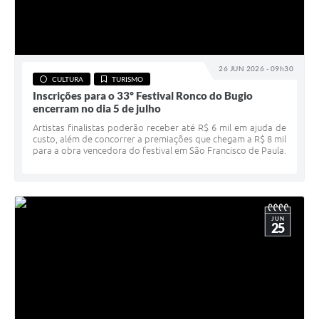
26 JUN 2026 - 09h30
CULTURA
TURISMO
Inscrições para o 33º Festival Ronco do Bugio
encerram no dia 5 de julho
Artistas finalistas poderão receber até R$ 6 mil em ajuda de
custo, além de concorrer a premiações que chegam a R$ 8 mil
para a obra vencedora do festival em São Francisco de Paula.
JUN
25