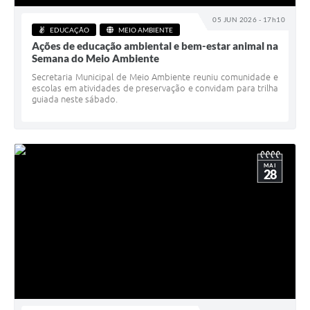
05 JUN 2026 - 17h10
EDUCAÇÃO
MEIO AMBIENTE
Ações de educação ambiental e bem-estar animal na
Semana do Meio Ambiente
Secretaria Municipal de Meio Ambiente reuniu comunidade e
escolas em atividades de preservação e convidam para trilha
guiada neste sábado.
MAI
28