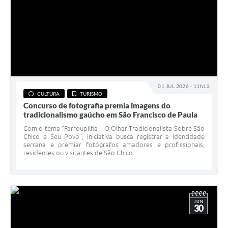
01 JUL 2026 - 11h13
CULTURA
TURISMO
Concurso de fotografia premia imagens do
tradicionalismo gaúcho em São Francisco de Paula
Com o tema “Farroupilha – O Olhar Tradicionalista Sobre São
Chico e Seu Povo”, iniciativa busca registrar a identidade
serrana e premiar fotógrafos amadores e profissionais,
residentes ou visitantes de São Chico
JUN
30