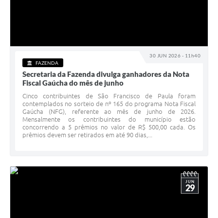
30 JUN 2026 - 11h40
FAZENDA
Secretaria da Fazenda divulga ganhadores da Nota
Fiscal Gaúcha do mês de junho
Cinco contribuintes de São Francisco de Paula foram
contemplados no sorteio de nº 165 do programa Nota Fiscal
Gaúcha (NFG), referente ao mês de junho de 2026.
Mensalmente os contribuintes do município estão
concorrendo a 5 prêmios no valor de R$ 500,00 cada. Os
prêmios devem ser retirados em até 90 dias,...
JUN
29