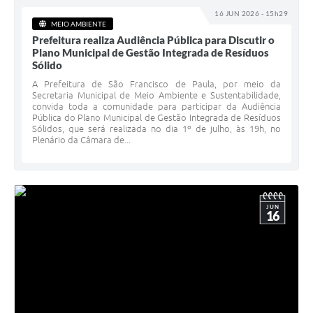
16 JUN 2026 - 15h29
MEIO AMBIENTE
Prefeitura realiza Audiência Pública para Discutir o
Plano Municipal de Gestão Integrada de Resíduos
Sólido
A Prefeitura de São Francisco de Paula, por meio da
Secretaria Municipal de Meio Ambiente e Sustentabilidade,
convida toda a comunidade para participar da Audiência
Pública do Plano Municipal de Gestão Integrada de Resíduos
Sólidos, que será realizada no dia 1º de julho, às 19h, no
Plenário da Câmara de...
JUN
16