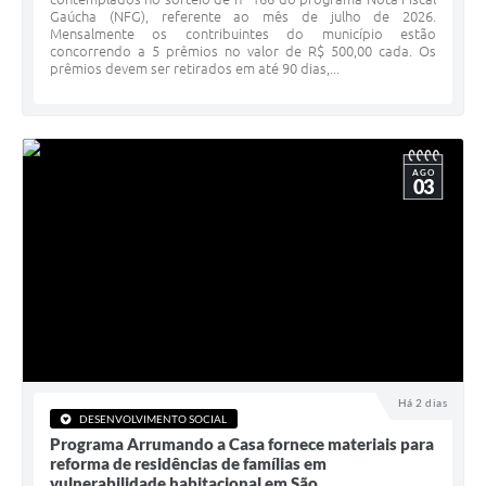
Gaúcha (NFG), referente ao mês de julho de 2026.
Minuta Cód. Postura
Mensalmente os contribuintes do município estão
concorrendo a 5 prêmios no valor de R$ 500,00 cada. Os
NFS-e
prêmios devem ser retirados em até 90 dias,...
Galeria de Fotos
Audiências Públicas
AGO
03
Arquivos para Download
Galeria de Vídeos
Conselhos
Projetos
Contas Públicas
Legislação
Há 2 dias
DESENVOLVIMENTO SOCIAL
Programa Arrumando a Casa fornece materiais para
Editais
reforma de residências de famílias em
vulnerabilidade habitacional em São...