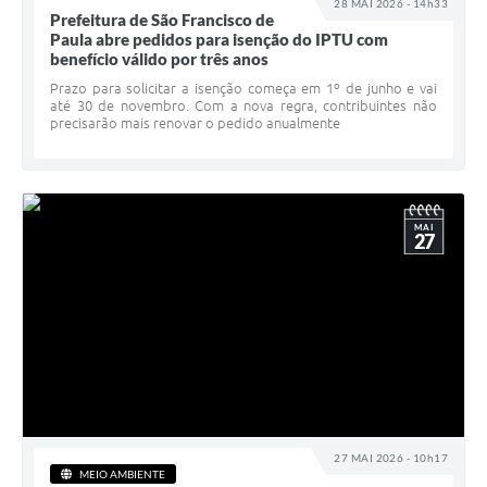
28 MAI 2026 - 14h33
Prefeitura de São Francisco de
Paula abre pedidos para isenção do IPTU com
benefício válido por três anos
Prazo para solicitar a isenção começa em 1º de junho e vai
até 30 de novembro. Com a nova regra, contribuintes não
precisarão mais renovar o pedido anualmente
MAI
27
27 MAI 2026 - 10h17
MEIO AMBIENTE