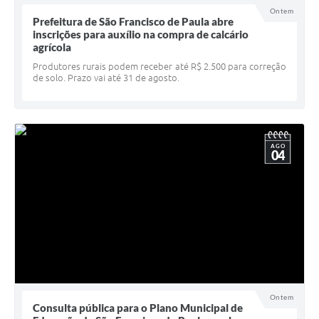
Ontem
UERGS - Universidade Estadual do RS
Prefeitura de São Francisco de Paula abre
inscrições para auxílio na compra de calcário
Turismo
agrícola
Produtores rurais podem receber até R$ 2.500 para correção
Receitas
de solo. Prazo vai até 31 de agosto.
Despesas
Despesas por órgãos
AGO
Relatório de gestão fiscal
04
Relatório circunstanciado
Gestão Fiscal
LicitaCon
Contratos
Colaborador
Ontem
Consulta pública para o Plano Municipal de