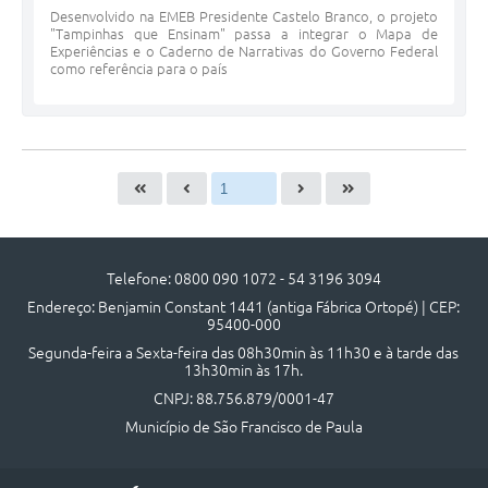
Desenvolvido na EMEB Presidente Castelo Branco, o projeto
"Tampinhas que Ensinam" passa a integrar o Mapa de
Experiências e o Caderno de Narrativas do Governo Federal
como referência para o país
Telefone: 0800 090 1072 - 54 3196 3094
Endereço: Benjamin Constant 1441 (antiga Fábrica Ortopé) | CEP:
95400-000
Segunda-feira a Sexta-feira das 08h30min às 11h30 e à tarde das
13h30min às 17h.
CNPJ: 88.756.879/0001-47
Município de São Francisco de Paula