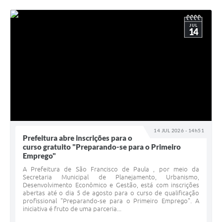
JUL
14
14 JUL 2026 - 14h51
Prefeitura abre inscrições para o
curso gratuito "Preparando-se para o Primeiro
Emprego"
A Prefeitura de São Francisco de Paula , por meio da
Secretaria Municipal de Planejamento, Urbanismo,
Desenvolvimento Econômico e Gestão, está com inscrições
abertas até o dia 5 de agosto para o curso de qualificação
profissional "Preparando-se para o Primeiro Emprego". A
iniciativa é fruto de uma parceria...