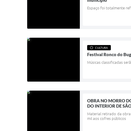
município
Espaço foi totalmente re
CULTURA
Festival Ronco do Bug
Músicas classificadas ser
OBRA NO MORRO DO
DO INTERIOR DE SÃ
Material retirado da obra
mil aos cofres públicos