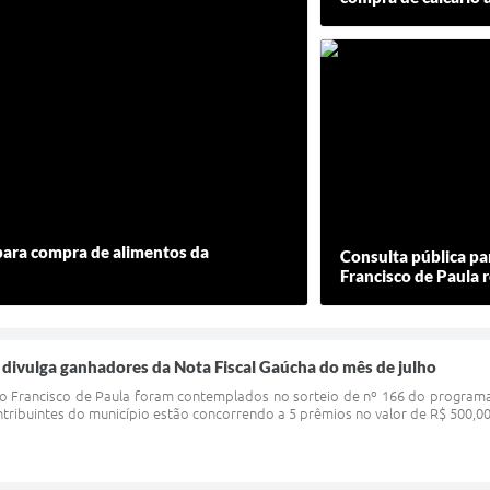
 para compra de alimentos da
Consulta pública pa
Francisco de Paula 
 divulga ganhadores da Nota Fiscal Gaúcha do mês de julho
ão Francisco de Paula foram contemplados no sorteio de nº 166 do programa
ribuintes do município estão concorrendo a 5 prêmios no valor de R$ 500,00 