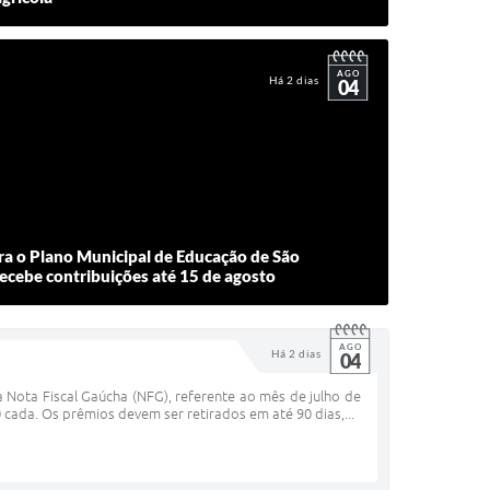
AGO
Há 2 dias
04
ra o Plano Municipal de Educação de São
recebe contribuições até 15 de agosto
AGO
Há 2 dias
04
 Nota Fiscal Gaúcha (NFG), referente ao mês de julho de
cada. Os prêmios devem ser retirados em até 90 dias,...