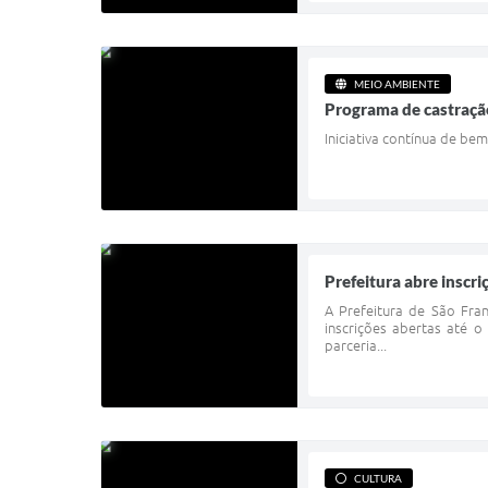
MEIO AMBIENTE
Programa de castração
Iniciativa contínua de b
Prefeitura abre inscr
A Prefeitura de São Fra
inscrições abertas até o
parceria...
CULTURA