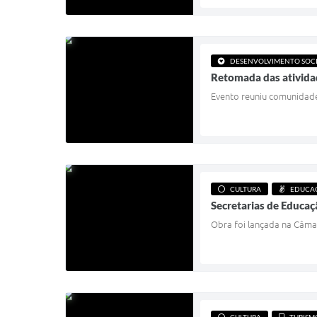
DESENVOLVIMENTO SOC
Retomada das ativida
Evento reuniu comunidade,
CULTURA
EDUCA
Secretarias de Educaç
Obra foi lançada na Câma