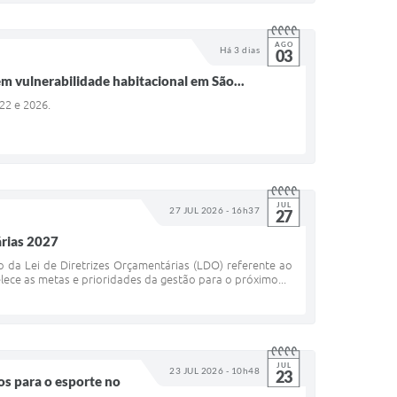
AGO
Há 3 dias
03
m vulnerabilidade habitacional em São...
022 e 2026.
JUL
27 JUL 2026 - 16h37
27
árias 2027
o da Lei de Diretrizes Orçamentárias (LDO) referente ao
lece as metas e prioridades da gestão para o próximo...
JUL
23 JUL 2026 - 10h48
23
ços para o esporte no