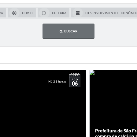
RA
COVID
CULTURA
DESENVOLVIMENTO ECONÔMI
BUSCAR
AGO
Há 21 horas
06
Prefeitura de São Fr
compra de calcário a