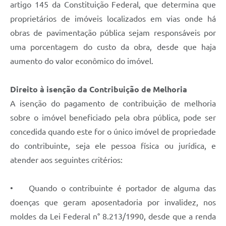
artigo 145 da Constituição Federal, que determina que
proprietários de imóveis localizados em vias onde há
Veículos
obras de pavimentação pública sejam responsáveis por
Imóveis locados
uma porcentagem do custo da obra, desde que haja
Imóveis territorial
aumento do valor econômico do imóvel.
Imóveis predial
Direito à isenção da Contribuição de Melhoria
Legislação consolidada
A isenção do pagamento de contribuição de melhoria
sobre o imóvel beneficiado pela obra pública, pode ser
GERAR BOLETO DE IPTU/ISS/ALVARÁ/CERTIDÕES
concedida quando este for o único imóvel de propriedade
Dúvidas frequentes
do contribuinte, seja ele pessoa física ou jurídica, e
Cadastro de Fornecedores
atender aos seguintes critérios:
câmara de vereadores
• Quando o contribuinte é portador de alguma das
Alvarás
doenças que geram aposentadoria por invalidez, nos
moldes da Lei Federal n° 8.213/1990, desde que a renda
Proteção ambiental