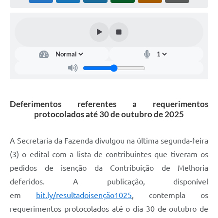
Acesso à Informação
Turismo em São Chico
Guia Credenciamento Pregao Online Banrisul
Valores Terra Nua-VTN
Plano de Saneamento
Deferimentos referentes a requerimentos
Combate ao Coronavírus
protocolados até 30 de outubro de 2025
Devedores de ICMS/IPVA.
A Secretaria da Fazenda divulgou na última segunda-feira
Contas Públicas
(3) o edital com a lista de contribuintes que tiveram os
pedidos de isenção da Contribuição de Melhoria
Publicações Legais
deferidos. A publicação, disponível
Casa do Trabalhador
em
bit.ly/resultadoisenção1025
, contempla os
UAB - Universidade Aberta do Brasil
requerimentos protocolados até o dia 30 de outubro de