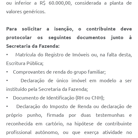
Serviços Online
ou inferior a R$ 60.000,00, considerada a planta de
valores genéricos.
Telefones Úteis
Jornal
Para solicitar a isenção, o contribuinte deve
Agenda
protocolar os seguintes documentos junto à
Secretaria da Fazenda:
SIC
• Matrícula do Registro de Imóveis ou, na falta desta,
Diário Oficial
Escritura Pública;
• Comprovantes de renda do grupo familiar;
Notícias
• Declaração de único imóvel em modelo a ser
AUDIÊNCIA PÚBLICA - PLANEJA-URB 01
instituído pela Secretaria da Fazenda;
Inscrições Curso Informática para Aplicativos de Escritório
• Documento de Identificação (RH ou CNH);
• Declaração do Imposto de Renda ou declaração de
Inscrições - Estagiário
próprio punho, firmada por duas testemunhas e
reconhecida em cartório, na hipótese de contribuinte
profissional autônomo, ou que exerça atividade no