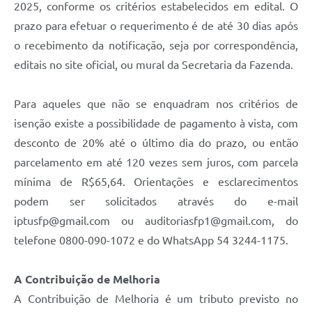
2025, conforme os critérios estabelecidos em edital. O
UERGS - Universidade Estadual do RS
prazo para efetuar o requerimento é de até 30 dias após
Turismo
o recebimento da notificação, seja por correspondência,
editais no site oficial, ou mural da Secretaria da Fazenda.
Receitas
Despesas
Para aqueles que não se enquadram nos critérios de
Despesas por órgãos
isenção existe a possibilidade de pagamento à vista, com
desconto de 20% até o último dia do prazo, ou então
Relatório de gestão fiscal
parcelamento em até 120 vezes sem juros, com parcela
Relatório circunstanciado
mínima de R$65,64. Orientações e esclarecimentos
podem ser solicitados através do e-mail
Gestão Fiscal
iptusfp@gmail.com ou auditoriasfp1@gmail.com, do
LicitaCon
telefone 0800-090-1072 e do WhatsApp 54 3244-1175.
Contratos
A Contribuição de Melhoria
Colaborador
A Contribuição de Melhoria é um tributo previsto no
Quadro de Pessoal