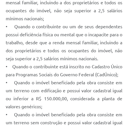
mensal familiar, incluindo a dos proprietários e todos os
Minuta Cód. Postura
ocupantes do imóvel, não seja superior a 2,5 salários
NFS-e
mínimos nacionais;
• Quando o contribuinte ou um de seus dependentes
Galeria de Fotos
possui deficiência física ou mental que o incapacite para o
Audiências Públicas
trabalho, desde que a renda mensal familiar, incluindo a
dos proprietários e todos os ocupantes do imóvel, não
Arquivos para Download
seja superior a 2,5 salários mínimos nacionais.
Galeria de Vídeos
• Quando o contribuinte está inscrito no Cadastro Único
Conselhos
para Programas Sociais do Governo Federal (CadÚnico);
• Quando o imóvel beneficiado pela obra consiste em
Projetos
um terreno com edificação e possui valor cadastral igual
Contas Públicas
ou inferior a R$ 150.000,00, considerada a planta de
Legislação
valores genéricos;
• Quando o imóvel beneficiado pela obra consiste em
Editais
um terreno sem construção e possui valor cadastral igual