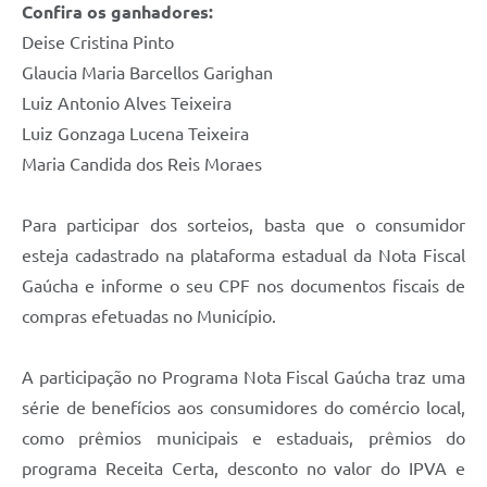
Confira os ganhadores:
UERGS - Universidade Estadual do RS
Deise Cristina Pinto
Turismo
Glaucia Maria Barcellos Garighan
Luiz Antonio Alves Teixeira
Receitas
Luiz Gonzaga Lucena Teixeira
Despesas
Maria Candida dos Reis Moraes
Despesas por órgãos
Para participar dos sorteios, basta que o consumidor
Relatório de gestão fiscal
esteja cadastrado na plataforma estadual da Nota Fiscal
Relatório circunstanciado
Gaúcha e informe o seu CPF nos documentos fiscais de
compras efetuadas no Município.
Gestão Fiscal
LicitaCon
A participação no Programa Nota Fiscal Gaúcha traz uma
Contratos
série de benefícios aos consumidores do comércio local,
como prêmios municipais e estaduais, prêmios do
Colaborador
programa Receita Certa, desconto no valor do IPVA e