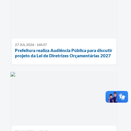
Serviços Online
Telefones Úteis
Jornal
Agenda
27 JUL 2026 - 16h37
SIC
Prefeitura realiza Audiência Pública para discutir
projeto da Lei de Diretrizes Orçamentárias 2027
Diário Oficial
Notícias
AUDIÊNCIA PÚBLICA - PLANEJA-URB 01
Inscrições Curso Informática para Aplicativos de Escritório
Inscrições - Estagiário