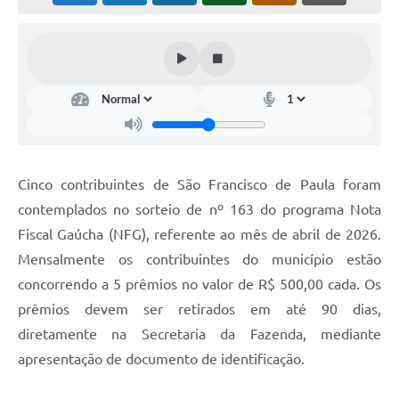
Acesso à Informação
Turismo em São Chico
Guia Credenciamento Pregao Online Banrisul
Valores Terra Nua-VTN
Plano de Saneamento
Cinco contribuintes de São Francisco de Paula foram
Combate ao Coronavírus
contemplados no sorteio de nº 163 do programa Nota
Fiscal Gaúcha (NFG), referente ao mês de abril de 2026.
Devedores de ICMS/IPVA.
Mensalmente os contribuintes do município estão
Contas Públicas
concorrendo a 5 prêmios no valor de R$ 500,00 cada. Os
prêmios devem ser retirados em até 90 dias,
Publicações Legais
diretamente na Secretaria da Fazenda, mediante
Casa do Trabalhador
apresentação de documento de identificação.
UAB - Universidade Aberta do Brasil