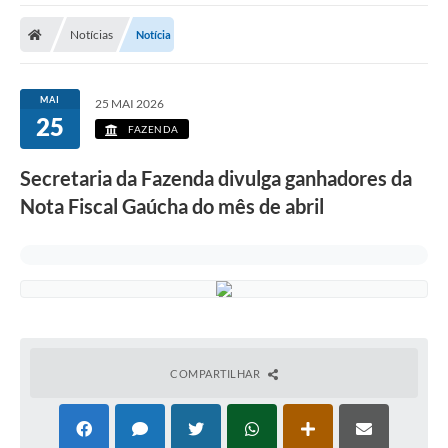
Carta de Serviços
Notícias
Notícia
Secretarias
A Cidade
MAI
25 MAI 2026
25
Publicações Oficiais
FAZENDA
Transparência
Secretaria da Fazenda divulga ganhadores da
Nota Fiscal Gaúcha do mês de abril
Coronavírus
Consórcio Josafaz
EMPREGA
Multimídia
Contato
COMPARTILHAR
Sala do Empreendedor
Lei Geral de Proteção de dados - LGPD