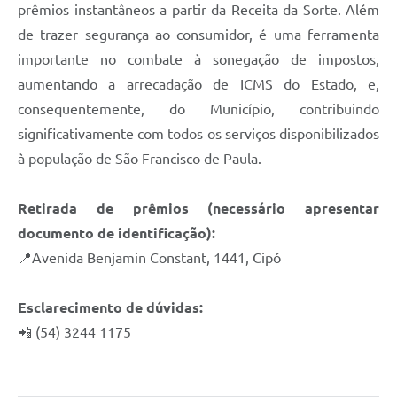
Quadro de Pessoal
prêmios instantâneos a partir da Receita da Sorte. Além
de trazer segurança ao consumidor, é uma ferramenta
Veículos
importante no combate à sonegação de impostos,
Imóveis locados
aumentando a arrecadação de ICMS do Estado, e,
Imóveis territorial
consequentemente, do Município, contribuindo
significativamente com todos os serviços disponibilizados
Imóveis predial
à população de São Francisco de Paula.
Legislação consolidada
Retirada de prêmios (necessário apresentar
GERAR BOLETO DE IPTU/ISS/ALVARÁ/CERTIDÕES
documento de identificação):
Dúvidas frequentes
📍Avenida Benjamin Constant, 1441, Cipó
Cadastro de Fornecedores
Esclarecimento de dúvidas:
câmara de vereadores
📲 (54) 3244 1175
Alvarás
Proteção ambiental