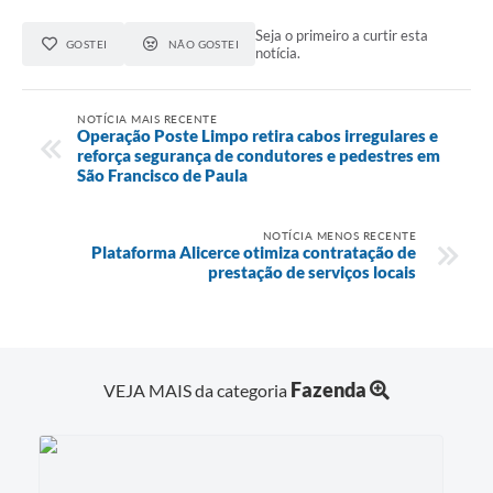
Minuta Cód. Postura
Seja o primeiro a curtir esta
GOSTEI
NÃO GOSTEI
notícia.
NFS-e
Galeria de Fotos
NOTÍCIA MAIS RECENTE
Operação Poste Limpo retira cabos irregulares e
Audiências Públicas
reforça segurança de condutores e pedestres em
São Francisco de Paula
Arquivos para Download
NOTÍCIA MENOS RECENTE
Galeria de Vídeos
Plataforma Alicerce otimiza contratação de
prestação de serviços locais
Conselhos
Projetos
Contas Públicas
Fazenda
VEJA MAIS da categoria
Legislação
Editais