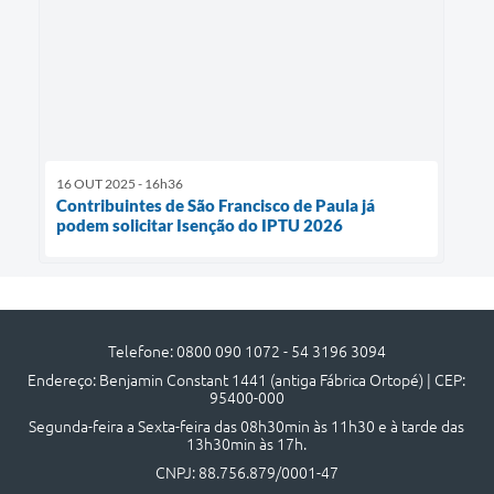
16 OUT 2025 - 16h36
Contribuintes de São Francisco de Paula já
podem solicitar Isenção do IPTU 2026
Telefone: 0800 090 1072 - 54 3196 3094
Endereço: Benjamin Constant 1441 (antiga Fábrica Ortopé) | CEP:
95400-000
Segunda-feira a Sexta-feira das 08h30min às 11h30 e à tarde das
13h30min às 17h.
CNPJ: 88.756.879/0001-47