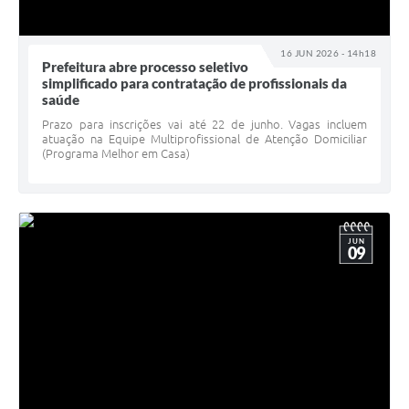
16 JUN 2026 - 14h18
Prefeitura abre processo seletivo
simplificado para contratação de profissionais da
saúde
Prazo para inscrições vai até 22 de junho. Vagas incluem
atuação na Equipe Multiprofissional de Atenção Domiciliar
(Programa Melhor em Casa)
JUN
09