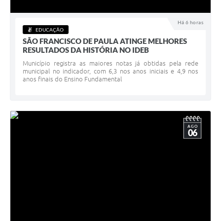
Acesso à Informação
Há 6 horas
EDUCAÇÃO
Turismo em São Chico
SÃO FRANCISCO DE PAULA ATINGE MELHORES
RESULTADOS DA HISTÓRIA NO IDEB
Guia Credenciamento Pregao Online Banrisul
Município registra as maiores notas já obtidas pela rede
municipal no indicador, com 6,3 nos anos iniciais e 4,9 nos
Valores Terra Nua - VTN
anos finais do Ensino Fundamental
Plano de Saneamento
Combate ao Coronavírus
AGO
06
Devedores de ICMS/IPVA.
Contas Públicas
Publicações Legais
Casa do Trabalhador
UAB - Universidade Aberta do Brasil