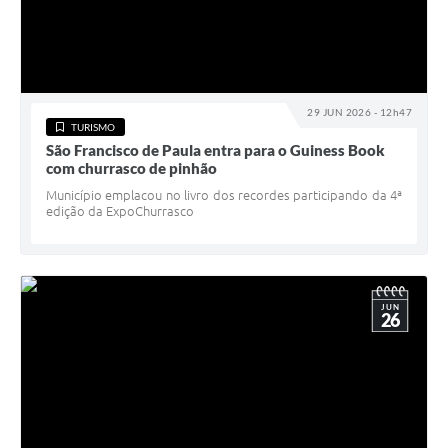
29 JUN 2026 - 12h47
TURISMO
São Francisco de Paula entra para o Guiness Book
com churrasco de pinhão
Município emplacou no livro dos recordes participando da 4ª
edição da ExpoChurrasco
JUN
26