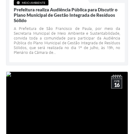
MEIO AMBIENTE
Prefeitura realiza Audiência Pública para Discutir o
Plano Municipal de Gestão Integrada de Resíduos
Sólido
A Prefeitura de São Francisco de Paula, por meio da
Secretaria Municipal de Meio Ambiente e Sustentabilidade,
convida toda a comunidade para participar da Audiência
Pública do Plano Municipal de Gestão Integrada de Resíduos
Sólidos, que será realizada no dia 1º de julho, às 19h, no
Plenário da Câmara de...
JUN
16