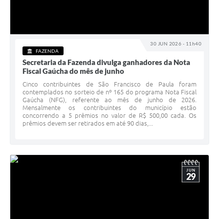
30 JUN 2026 - 11h40
FAZENDA
Secretaria da Fazenda divulga ganhadores da Nota
Fiscal Gaúcha do mês de junho
Cinco contribuintes de São Francisco de Paula foram
contemplados no sorteio de nº 165 do programa Nota Fiscal
Gaúcha (NFG), referente ao mês de junho de 2026.
Mensalmente os contribuintes do município estão
concorrendo a 5 prêmios no valor de R$ 500,00 cada. Os
prêmios devem ser retirados em até 90 dias,...
JUN
29