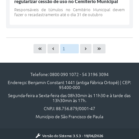
regularizar cessão de uso no Cemitério Municipal
Responsáveis de túmulos no Cemitério Municipal devem
fazer o recadastramento até o dia 31 de outubro
Telefone: 0800 090 1072 - 54 3196 3094
Endereço: Benjamin Constant 1441 (antiga Fábrica Ortopé) | CEP:
95400-000
Segunda-feira a Sexta-feira das 08h30min às 11h30 e à tarde das
13h30min às 17h.
CNPJ: 88.756.879/0001-47
Município de São Francisco de Paula
Versão do Sistema:
3.5.3 - 19/06/2026