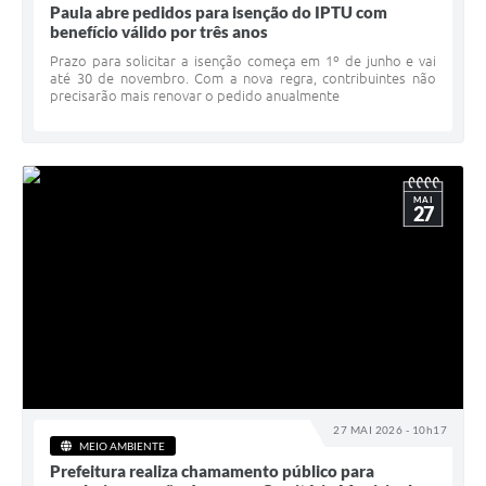
Paula abre pedidos para isenção do IPTU com
benefício válido por três anos
Prazo para solicitar a isenção começa em 1º de junho e vai
até 30 de novembro. Com a nova regra, contribuintes não
precisarão mais renovar o pedido anualmente
MAI
27
27 MAI 2026 - 10h17
MEIO AMBIENTE
Prefeitura realiza chamamento público para