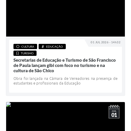
01 JUL 2026 - 14h32
CULTURA
EDUCAÇÃO
TURISMO
Secretarias de Educação e Turismo de São Francisco
de Paula lançam gibi com foco no turismo e na
cultura de São Chico
Obra foi lançada na Câmara de Vereadores na presença de
estudantes e profissionais da Educação
JUL
01