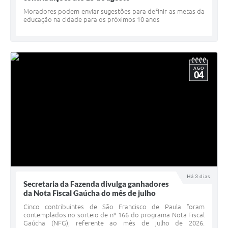
Minuta Cód. Postura
Moradores podem enviar sugestões para definir as metas da
educação na cidade para os próximos 10 anos
NFS-e
Galeria de Fotos
AGO
Audiências Públicas
04
Arquivos para Download
Galeria de Vídeos
Conselhos
Projetos
Contas Públicas
Há 3 dias
Secretaria da Fazenda divulga ganhadores
Legislação
da Nota Fiscal Gaúcha do mês de julho
Cinco contribuintes de São Francisco de Paula foram
Editais
contemplados no sorteio de nº 166 do programa Nota Fiscal
Gaúcha (NFG), referente ao mês de julho de 2026.