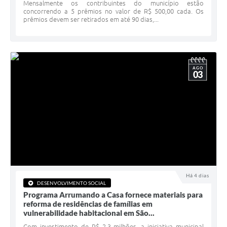
Serviços Online
Mensalmente os contribuintes do município estão
concorrendo a 5 prêmios no valor de R$ 500,00 cada. Os
prêmios devem ser retirados em até 90 dias,...
Telefones Úteis
Jornal
Agenda
AGO
03
SIC
Diário Oficial
Notícias
AUDIÊNCIA PÚBLICA - PLANEJA-URB 01
Inscrições Curso Informática para Aplicativos de Escritório
Há 4 dias
Inscrições - Estagiário
DESENVOLVIMENTO SOCIAL
Programa Arrumando a Casa fornece materiais para
reforma de residências de famílias em
vulnerabilidade habitacional em São...
Com investimento de R$ 2,3 milhões, a iniciativa municipal