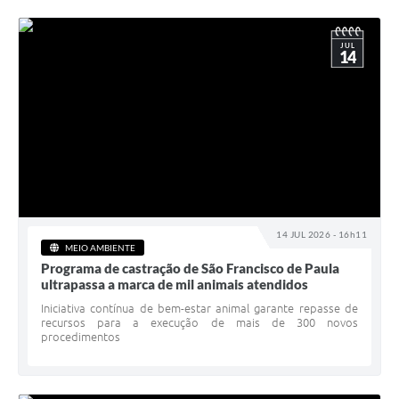
JUL
14
14 JUL 2026 - 16h11
MEIO AMBIENTE
Programa de castração de São Francisco de Paula
ultrapassa a marca de mil animais atendidos
Iniciativa contínua de bem-estar animal garante repasse de
recursos para a execução de mais de 300 novos
procedimentos