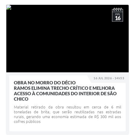
JUL
16
16 JUL 2026 - 14h53
OBRA NO MORRO DO DÉCIO
RAMOS ELIMINA TRECHO CRÍTICO E MELHORA
ACESSO À COMUNIDADES DO INTERIOR DE SÃO
CHICO
Material retirado da obra resultou em cerca de 6 mil
toneladas de brita, que serão reutilizadas nas estradas
rurais, gerando uma economia estimada de R$ 300 mil aos
cofres públicos