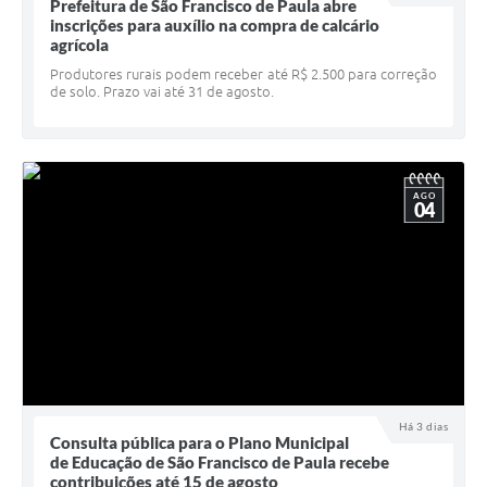
Quadro de Pessoal
Prefeitura de São Francisco de Paula abre
inscrições para auxílio na compra de calcário
Veículos
agrícola
Produtores rurais podem receber até R$ 2.500 para correção
Imóveis locados
de solo. Prazo vai até 31 de agosto.
Imóveis territorial
Imóveis predial
AGO
04
Legislação consolidada
GERAR BOLETO DE IPTU/ISS/ALVARÁ/CERTIDÕES
Dúvidas frequentes
Cadastro de Fornecedores
câmara de vereadores
Alvarás
Há 3 dias
Consulta pública para o Plano Municipal
de Educação de São Francisco de Paula recebe
Proteção ambiental
contribuições até 15 de agosto