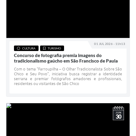
01 JUL 2026 - 11h13
CULTURA
TURISMO
Concurso de fotografia premia imagens do
tradicionalismo gaúcho em São Francisco de Paula
Com o tema “Farroupilha – O Olhar Tradicionalista Sobre São
Chico e Seu Povo”, iniciativa busca registrar a identidade
serrana e premiar fotógrafos amadores e profissionais,
residentes ou visitantes de São Chico
JUN
30