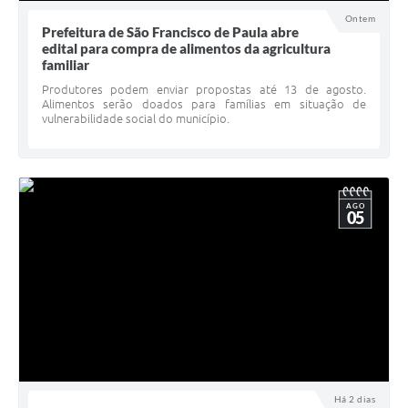
UERGS - Universidade Estadual do RS
Ontem
Prefeitura de São Francisco de Paula abre
edital para compra de alimentos da agricultura
Turismo
familiar
Receitas
Produtores podem enviar propostas até 13 de agosto.
Alimentos serão doados para famílias em situação de
vulnerabilidade social do município.
Despesas
Despesas por órgãos
Relatório de gestão fiscal
AGO
05
Relatório circunstanciado
Gestão Fiscal
LicitaCon
Contratos
Colaborador
Há 2 dias