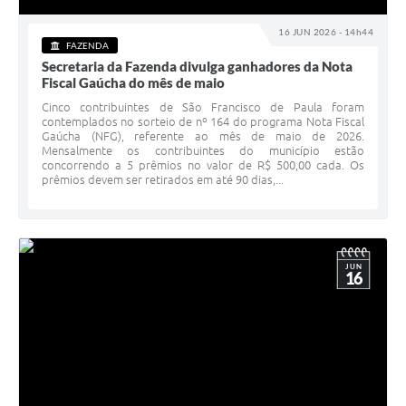
16 JUN 2026 - 14h44
FAZENDA
Secretaria da Fazenda divulga ganhadores da Nota
Fiscal Gaúcha do mês de maio
Cinco contribuintes de São Francisco de Paula foram
contemplados no sorteio de nº 164 do programa Nota Fiscal
Gaúcha (NFG), referente ao mês de maio de 2026.
Mensalmente os contribuintes do município estão
concorrendo a 5 prêmios no valor de R$ 500,00 cada. Os
prêmios devem ser retirados em até 90 dias,...
JUN
16