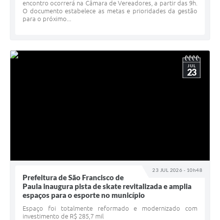
encontro ocorrerá na Câmara de Vereadores, a partir das 9h.
O documento estabelece as metas e prioridades da gestão
para o próximo...
JUL
23
23 JUL 2026 - 10h48
Prefeitura de São Francisco de
Paula inaugura pista de skate revitalizada e amplia
espaços para o esporte no município
Espaço foi totalmente reformado e modernizado com
investimento de R$ 285,7 mil