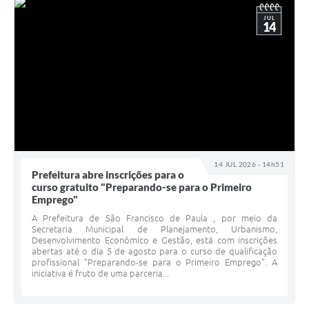
JUL
14
14 JUL 2026 - 14h51
Prefeitura abre inscrições para o
curso gratuito "Preparando-se para o Primeiro
Emprego"
A Prefeitura de São Francisco de Paula , por meio da
Secretaria Municipal de Planejamento, Urbanismo,
Desenvolvimento Econômico e Gestão, está com inscrições
abertas até o dia 5 de agosto para o curso de qualificação
profissional "Preparando-se para o Primeiro Emprego". A
iniciativa é fruto de uma parceria...