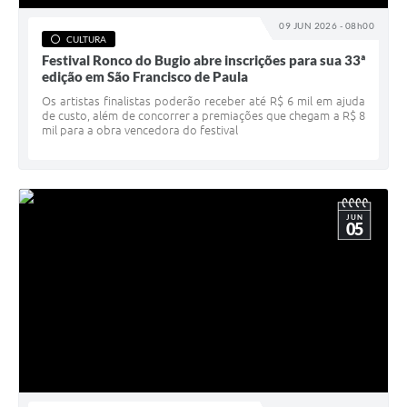
09 JUN 2026 - 08h00
CULTURA
Festival Ronco do Bugio abre inscrições para sua 33ª
edição em São Francisco de Paula
Os artistas finalistas poderão receber até R$ 6 mil em ajuda
de custo, além de concorrer a premiações que chegam a R$ 8
mil para a obra vencedora do festival
JUN
05