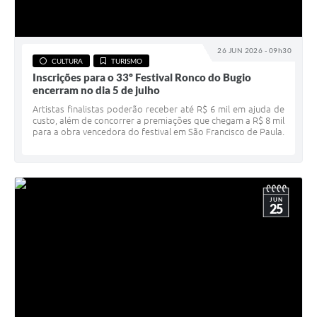
26 JUN 2026 - 09h30
CULTURA
TURISMO
Inscrições para o 33º Festival Ronco do Bugio
encerram no dia 5 de julho
Artistas finalistas poderão receber até R$ 6 mil em ajuda de
custo, além de concorrer a premiações que chegam a R$ 8 mil
para a obra vencedora do festival em São Francisco de Paula.
JUN
25