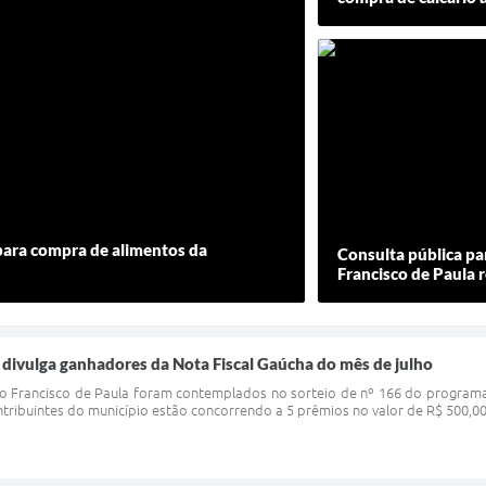
 para compra de alimentos da
Consulta pública pa
Francisco de Paula 
 divulga ganhadores da Nota Fiscal Gaúcha do mês de julho
ão Francisco de Paula foram contemplados no sorteio de nº 166 do programa
ribuintes do município estão concorrendo a 5 prêmios no valor de R$ 500,00 