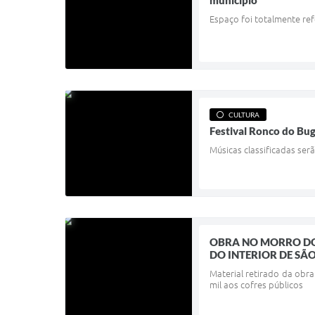
município
Espaço foi totalmente re
CULTURA
Festival Ronco do Bug
Músicas classificadas ser
OBRA NO MORRO DO
DO INTERIOR DE SÃ
Material retirado da obra
mil aos cofres públicos