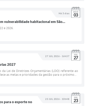
AGO
Há 3 dias
03
m vulnerabilidade habitacional em São...
022 e 2026.
JUL
27 JUL 2026 - 16h37
27
árias 2027
o da Lei de Diretrizes Orçamentárias (LDO) referente ao
lece as metas e prioridades da gestão para o próximo...
JUL
23 JUL 2026 - 10h48
23
ços para o esporte no