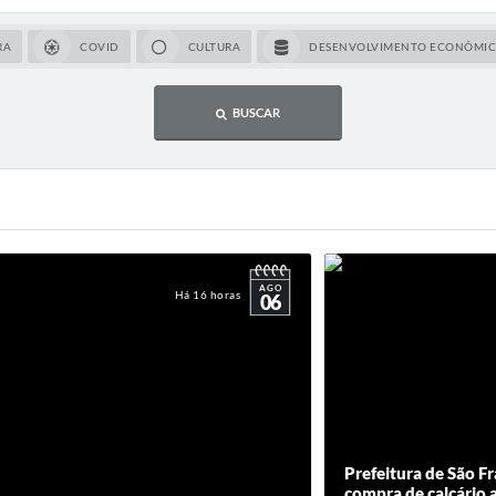
RA
COVID
CULTURA
DESENVOLVIMENTO ECONÔMI
BUSCAR
AGO
Há 16 horas
06
Prefeitura de São Fr
compra de calcário a