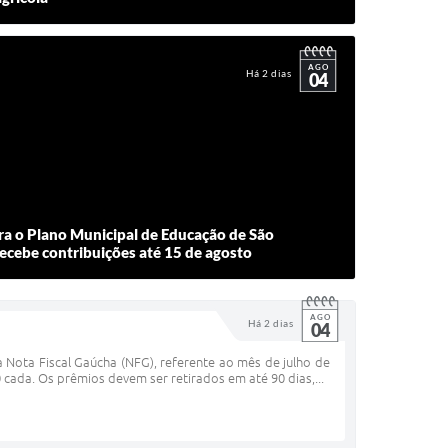
AGO
Há 2 dias
04
ra o Plano Municipal de Educação de São
recebe contribuições até 15 de agosto
AGO
Há 2 dias
04
 Nota Fiscal Gaúcha (NFG), referente ao mês de julho de
cada. Os prêmios devem ser retirados em até 90 dias,...