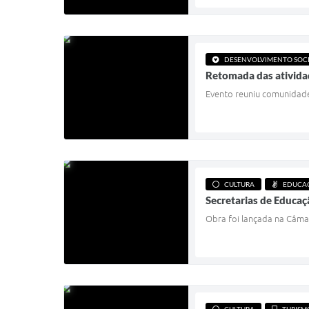
DESENVOLVIMENTO SOC
Retomada das ativida
Evento reuniu comunidade,
CULTURA
EDUCA
Secretarias de Educaç
Obra foi lançada na Câma