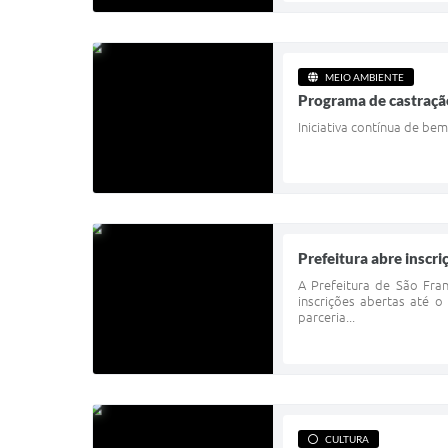
MEIO AMBIENTE
Programa de castração
Iniciativa contínua de b
Prefeitura abre inscr
A Prefeitura de São Fra
inscrições abertas até o
parceria...
CULTURA