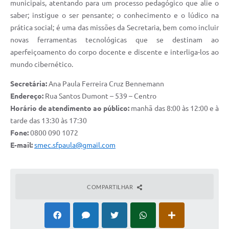
municipais, atentando para um processo pedagógico que alie o
UERGS - Universidade Estadual do RS
saber; instigue o ser pensante; o conhecimento e o lúdico na
prática social; é uma das missões da Secretaria, bem como incluir
Turismo
novas ferramentas tecnológicas que se destinam ao
Receitas
aperfeiçoamento do corpo docente e discente e interliga-los ao
mundo cibernético.
Despesas
Secretária:
Ana Paula Ferreira Cruz Bennemann
Despesas por órgãos
Endereço:
Rua Santos Dumont – 539 – Centro
Horário de atendimento ao público:
manhã das 8:00 às 12:00 e à
Relatório de gestão fiscal
tarde das 13:30 às 17:30
Relatório circunstanciado
Fone:
0800 090 1072
E-mail:
smec.sfpaula@gmail.com
Gestão Fiscal
LicitaCon
COMPARTILHAR
Contratos
Colaborador