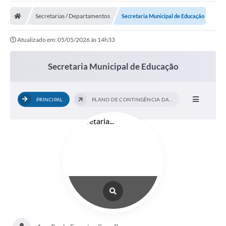
Carta de Serviços
Secretarias / Departamentos
Secretaria Municipal de Educação
Secretarias
Atualizado em: 05/05/2026 às 14h33
A Cidade
Publicações Oficiais
Secretaria Municipal de Educação
Transparência
PRINCIPAL
PLANO DE CONTINGÊNCIA DAS ESCOLAS
Coronavírus
Consórcio Josafaz
EMPREGA
Multimídia
Contato
Sala do Empreendedor
Lei Geral de Proteção de dados - LGPD