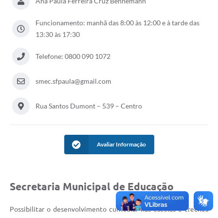
Ana Paula Ferreira Cruz Bennemann
Acesso à Informação
Funcionamento: manhã das 8:00 às 12:00 e à tarde das
13:30 às 17:30
Turismo em São Chico
Guia Credenciamento Pregao Online Banrisul
Telefone: 0800 090 1072
Valores Terra Nua - VTN
smec.sfpaula@gmail.com
Plano de Saneamento
Rua Santos Dumont – 539 – Centro
Combate ao Coronavírus
Devedores de ICMS/IPVA.
Avaliar Informação
Contas Públicas
Publicações Legais
Secretaria Municipal de Educação
Casa do Trabalhador
UAB - Universidade Aberta do Brasil
Possibilitar o desenvolvimento curricular nas escolas e creches