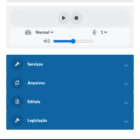
Quadro de Pessoal
Veículos
Imóveis locados
Imóveis territorial
Imóveis predial
Legislação consolidada
Serviços
GERAR BOLETO DE IPTU/ISS/ALVARÁ/CERTIDÕES
Arquivos
Dúvidas frequentes
Cadastro de Fornecedores
Editais
câmara de vereadores
Legislação
Alvarás
Proteção ambiental